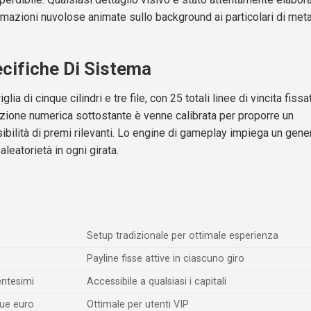
ormazioni nuvolose animate sullo background ai particolari di meta
ecifiche Di Sistema
ia di cinque cilindri e tre file, con 25 totali linee di vincita fiss
razione numerica sottostante è venne calibrata per proporre un
ibilità di premi rilevanti. Lo engine di gameplay impiega un gene
aleatorietà in ogni girata.
Setup tradizionale per ottimale esperienza
Payline fisse attive in ciascuno giro
entesimi
Accessibile a qualsiasi i capitali
que euro
Ottimale per utenti VIP