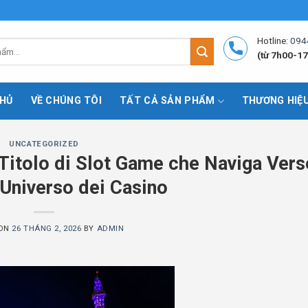
Hotline:
094
(từ 7h00-17
HỦ
VỀ CHÚNG TÔI
TẤT CẢ SẢN PHẨM
THƯƠNG HIỆ
UNCATEGORIZED
 Titolo di Slot Game che Naviga Vers
l Universo dei Casino
 ON
26 THÁNG 2, 2026
BY
ADMIN