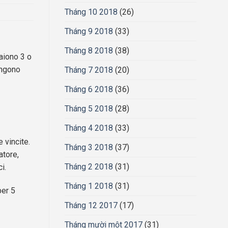
Tháng 10 2018
(26)
Tháng 9 2018
(33)
Tháng 8 2018
(38)
aiono 3 o
engono
Tháng 7 2018
(20)
Tháng 6 2018
(36)
Tháng 5 2018
(28)
Tháng 4 2018
(33)
 vincite.
Tháng 3 2018
(37)
atore,
Tháng 2 2018
(31)
i.
Tháng 1 2018
(31)
per 5
Tháng 12 2017
(17)
Tháng mười một 2017
(31)