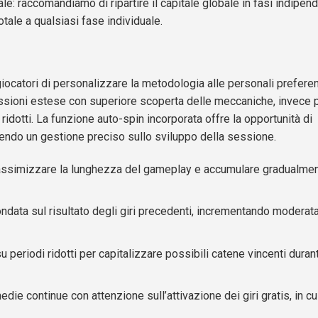
le: raccomandiamo di ripartire il capitale globale in fasi indipend
ale a qualsiasi fase individuale.
iocatori di personalizzare la metodologia alle personali prefere
ioni estese con superiore scoperta delle meccaniche, invece 
 ridotti. La funzione auto-spin incorporata offre la opportunità di
frendo un gestione preciso sullo sviluppo della sessione.
assimizzare la lunghezza del gameplay e accumulare gradualme
data sul risultato degli giri precedenti, incrementando modera
eriodi ridotti per capitalizzare possibili catene vincenti duran
 continue con attenzione sull’attivazione dei giri gratis, in cui