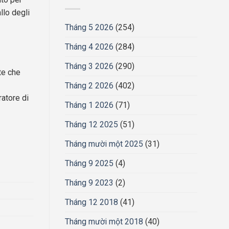
llo degli
Tháng 5 2026
(254)
Tháng 4 2026
(284)
Tháng 3 2026
(290)
ate che
Tháng 2 2026
(402)
ratore di
Tháng 1 2026
(71)
Tháng 12 2025
(51)
Tháng mười một 2025
(31)
Tháng 9 2025
(4)
Tháng 9 2023
(2)
Tháng 12 2018
(41)
Tháng mười một 2018
(40)