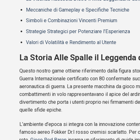
Meccaniche di Gameplay e Specifiche Tecniche
Simboli e Combinazioni Vincenti Premium
Strategie Strategici per Potenziare l’Esperienza
Valori di Volatilità e Rendimento al Utente
La Storia Alle Spalle il Leggenda 
Questo nostro game ottiene riferimento dalla figura st
Guerra Internazionale certificato con 80 confermate succe
aeronautica di guerra. La presente macchina da gioco mach
combattimenti in volo rappresentavano il apice del ardi
divertimento che porta i utenti proprio nei firmamenti d
quelle sfide epiche.
L’ambiente d’epoca si integra con la innovazione conte
famoso aereo Fokker Dr.I rosso cremisi scarlatto. Per co
rete,
Gioco Red Baron
incarna un riferimento di guida im