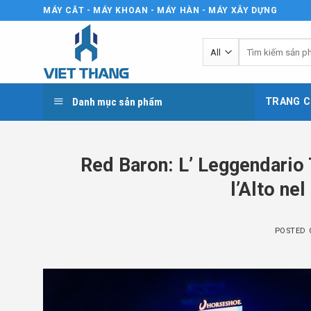
Skip
MÁY CẮT - MÁY KHOAN - MÁY HÀN - MÁY XÂY DỰNG
to
content
Tìm
kiếm:
Danh mục sản phẩm
TRANG C
Red Baron: L’ Leggendario
l’Alto ne
POSTED