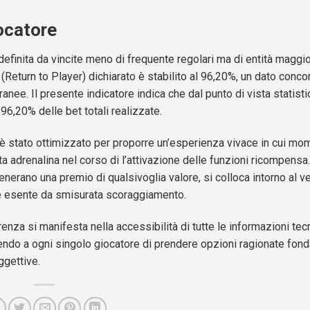
iocatore
 definita da vincite meno di frequente regolari ma di entità maggi
re (Return to Player) dichiarato è stabilito al 96,20%, un dato conco
nee. Il presente indicatore indica che dal punto di vista statisti
 96,20% delle bet totali realizzate.
 è stato ottimizzato per proporre un’esperienza vivace in cui mom
 adrenalina nel corso di l’attivazione delle funzioni ricompensa
enerano una premio di qualsivoglia valore, si colloca intorno al v
e esente da smisurata scoraggiamento.
renza si manifesta nella accessibilità di tutte le informazioni te
do a ogni singolo giocatore di prendere opzioni ragionate fond
ggettive.