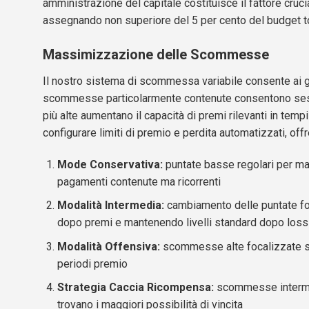
amministrazione del capitale costituisce il fattore crucia
assegnando non superiore del 5 per cento del budget tot
Massimizzazione delle Scommesse
Il nostro sistema di scommessa variabile consente ai g
scommesse particolarmente contenute consentono sess
più alte aumentano il capacità di premi rilevanti in tempi
configurare limiti di premio e perdita automatizzati, of
Mode Conservativa:
puntate basse regolari per m
pagamenti contenute ma ricorrenti
Modalità Intermedia:
cambiamento delle puntate fon
dopo premi e mantenendo livelli standard dopo loss
Modalità Offensiva:
scommesse alte focalizzate su p
periodi premio
Strategia Caccia Ricompensa:
scommesse intermedie
trovano i maggiori possibilità di vincita