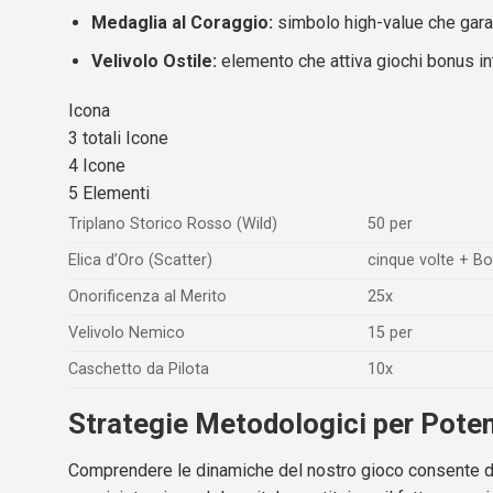
Medaglia al Coraggio:
simbolo high-value che garan
Velivolo Ostile:
elemento che attiva giochi bonus in
Icona
3 totali Icone
4 Icone
5 Elementi
Triplano Storico Rosso (Wild)
50 per
Elica d’Oro (Scatter)
cinque volte + B
Onorificenza al Merito
25x
Velivolo Nemico
15 per
Caschetto da Pilota
10x
Strategie Metodologici per Poten
Comprendere le dinamiche del nostro gioco consente di