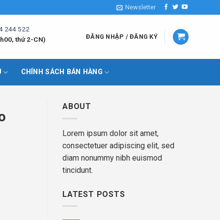
Newsletter
4 244 522
ĐĂNG NHẬP / ĐĂNG KÝ
h00, thứ 2-CN)
U
CHÍNH SÁCH BÁN HÀNG
ABOUT
o
Lorem ipsum dolor sit amet,
consectetuer adipiscing elit, sed
diam nonummy nibh euismod
tincidunt.
LATEST POSTS