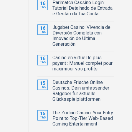
Parimatch Cassino Login:
16
Th5
Tutorial Detalhado de Entrada
e Gestão da Tua Conta
Jugabet Casino: Vivencia de
16
Th5
Diversión Completa con
Innovación de Última
Generación
Casino en virtuel le plus
16
Th5
payant : Manuel complet pour
maximiser vos profits
Deutsche Frische Online
15
Th5
Casinos: Dein umfassender
Ratgeber für aktuelle
Glücksspielplattformen
The Zodiac Casino: Your Entry
15
Th5
Point to Top-Tier Web-Based
Gaming Entertainment