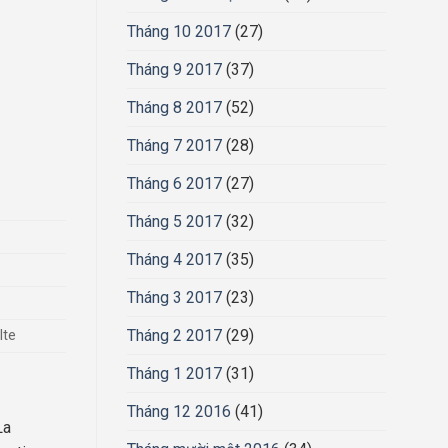
Tháng 10 2017
(27)
Tháng 9 2017
(37)
Tháng 8 2017
(52)
Tháng 7 2017
(28)
Tháng 6 2017
(27)
Tháng 5 2017
(32)
Tháng 4 2017
(35)
Tháng 3 2017
(23)
Tháng 2 2017
(29)
lte
Tháng 1 2017
(31)
Tháng 12 2016
(41)
La