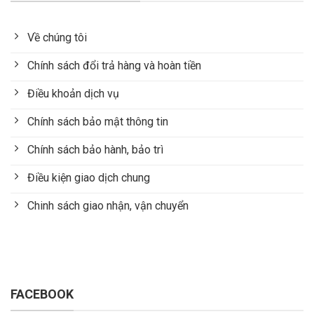
Về chúng tôi
Chính sách đổi trả hàng và hoàn tiền
Điều khoản dịch vụ
Chính sách bảo mật thông tin
Chính sách bảo hành, bảo trì
Điều kiện giao dịch chung
Chinh sách giao nhận, vận chuyển
FACEBOOK