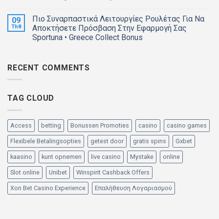
Πιο Συναρπαστικά Λειτουργίες Ρουλέτας Για Να
09
Th8
Αποκτήσετε Πρόσβαση Στην Εφαρμογή Σας
Sportuna • Greece Collect Bonus
RECENT COMMENTS
TAG CLOUD
Access
betting
Bonussen Promoties
casino
casino games
Flexibele Betalingsopties
getest door
gratis spins
Gxbet
kaasino
kunt opnemen
live casino
Mystake
online
Slot online
Unibet
Winspirit Cashback Offers
Xon Bet Casino Experience
Επαλήθευση Λογαριασμού