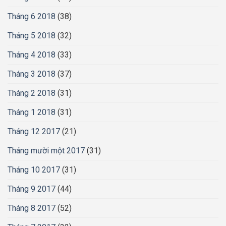
Tháng 6 2018
(38)
Tháng 5 2018
(32)
Tháng 4 2018
(33)
Tháng 3 2018
(37)
Tháng 2 2018
(31)
Tháng 1 2018
(31)
Tháng 12 2017
(21)
Tháng mười một 2017
(31)
Tháng 10 2017
(31)
Tháng 9 2017
(44)
Tháng 8 2017
(52)