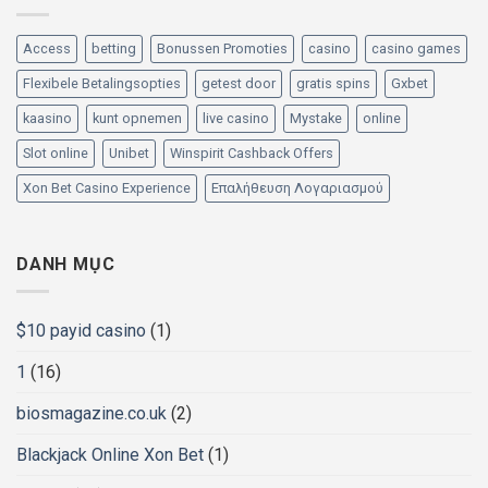
Access
betting
Bonussen Promoties
casino
casino games
Flexibele Betalingsopties
getest door
gratis spins
Gxbet
kaasino
kunt opnemen
live casino
Mystake
online
Slot online
Unibet
Winspirit Cashback Offers
Xon Bet Casino Experience
Επαλήθευση Λογαριασμού
DANH MỤC
$10 payid casino
(1)
1
(16)
biosmagazine.co.uk
(2)
Blackjack Online Xon Bet
(1)