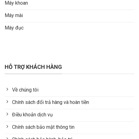
Máy khoan
Máy mài
Máy đục
HỖ TRỢ KHÁCH HÀNG
Về chúng tôi
Chính sách đổi trả hàng và hoàn tiền
Điều khoản dịch vụ
Chính sách bảo mật thông tin