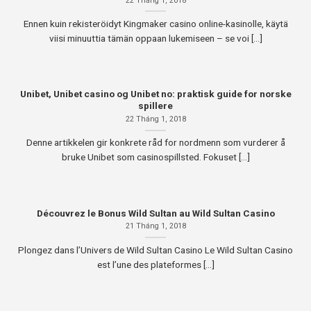
22 Tháng 1, 2018
Ennen kuin rekisteröidyt Kingmaker casino online-kasinolle, käytä
viisi minuuttia tämän oppaan lukemiseen – se voi [...]
Unibet, Unibet casino og Unibet no: praktisk guide for norske
spillere
22 Tháng 1, 2018
Denne artikkelen gir konkrete råd for nordmenn som vurderer å
bruke Unibet som casinospillsted. Fokuset [...]
Découvrez le Bonus Wild Sultan au Wild Sultan Casino
21 Tháng 1, 2018
Plongez dans l’Univers de Wild Sultan Casino Le Wild Sultan Casino
est l’une des plateformes [...]