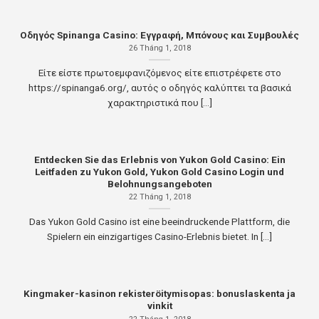
Οδηγός Spinanga Casino: Εγγραφή, Μπόνους και Συμβουλές
26 Tháng 1, 2018
Είτε είστε πρωτοεμφανιζόμενος είτε επιστρέφετε στο
https://spinanga6.org/, αυτός ο οδηγός καλύπτει τα βασικά
χαρακτηριστικά που [...]
Entdecken Sie das Erlebnis von Yukon Gold Casino: Ein
Leitfaden zu Yukon Gold, Yukon Gold Casino Login und
Belohnungsangeboten
22 Tháng 1, 2018
Das Yukon Gold Casino ist eine beeindruckende Plattform, die
Spielern ein einzigartiges Casino-Erlebnis bietet. In [...]
Kingmaker-kasinon rekisteröitymisopas: bonuslaskenta ja
vinkit