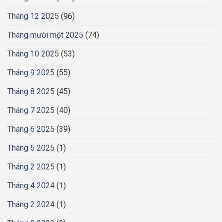
Tháng 12 2025
(96)
Tháng mười một 2025
(74)
Tháng 10 2025
(53)
Tháng 9 2025
(55)
Tháng 8 2025
(45)
Tháng 7 2025
(40)
Tháng 6 2025
(39)
Tháng 5 2025
(1)
Tháng 2 2025
(1)
Tháng 4 2024
(1)
Tháng 2 2024
(1)