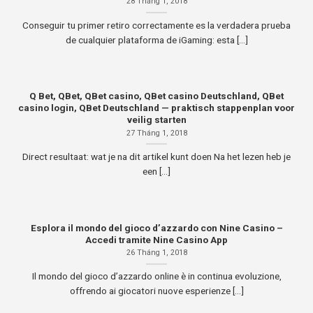
28 Tháng 1, 2018
Conseguir tu primer retiro correctamente es la verdadera prueba
de cualquier plataforma de iGaming: esta [...]
Q Bet, QBet, QBet casino, QBet casino Deutschland, QBet
casino login, QBet Deutschland — praktisch stappenplan voor
veilig starten
27 Tháng 1, 2018
Direct resultaat: wat je na dit artikel kunt doen Na het lezen heb je
een [...]
Esplora il mondo del gioco d’azzardo con Nine Casino –
Accedi tramite Nine Casino App
26 Tháng 1, 2018
Il mondo del gioco d’azzardo online è in continua evoluzione,
offrendo ai giocatori nuove esperienze [...]