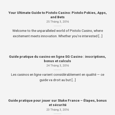
Your Ultimate Guide to Pistolo Casino: Pistolo Pokies, Apps,
and Bets
25 Tháng 3, 2016
Welcome to the unparalleled world of Pistolo Casino, where
excitement meets innovation. Whether you’re interested [...]
Guide pratique du casino en ligne SG Casino : inscriptions,
bonus et calculs
24 Tháng 3, 2016
Les casinos en ligne varient considérablement en qualité — ce
guide va droit au but [...]
Guide pratique pour jouer sur Stake France – Étapes, bonus
et sécurité
23 Tháng 3, 2016