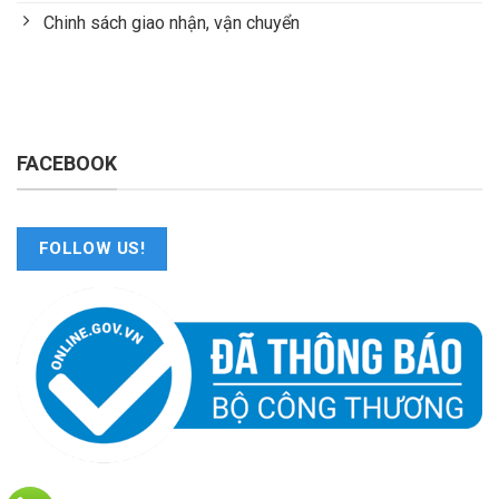
Chinh sách giao nhận, vận chuyển
FACEBOOK
FOLLOW US!