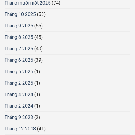
Tháng mười một 2025
(74)
Tháng 10 2025
(53)
Tháng 9 2025
(55)
Tháng 8 2025
(45)
Tháng 7 2025
(40)
Tháng 6 2025
(39)
Tháng 5 2025
(1)
Tháng 2 2025
(1)
Tháng 4 2024
(1)
Tháng 2 2024
(1)
Tháng 9 2023
(2)
Tháng 12 2018
(41)