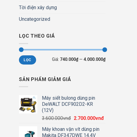
Tời điện xây dựng
Uncategorized
LỌC THEO GIÁ
Giá
Giá
Giá:
740.000₫
—
4.000.000₫
LỌC
thấp
cao
nhất
nhất
SẢN PHẨM GIẢM GIÁ
Máy siết bulong dùng pin
DeWALT DCF902D2-KR
(12V)
Giá
Giá
3.600.000
vnđ
2.700.000
vnđ
gốc
hiện
Máy khoan vặn vít dùng pin
là:
tại
Makita DF347DWE 14.4V