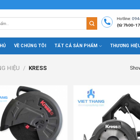
Hotline:
094
(từ 7h00-17
HỦ
VỀ CHÚNG TÔI
TẤT CẢ SẢN PHẨM
THƯƠNG HIỆ
G HIỆU
/
KRESS
Show