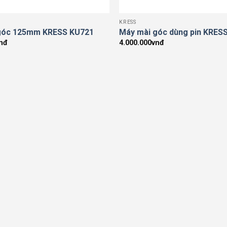
KRESS
góc 125mm KRESS KU721
Máy mài góc dùng pin KRES
nđ
4.000.000
vnđ