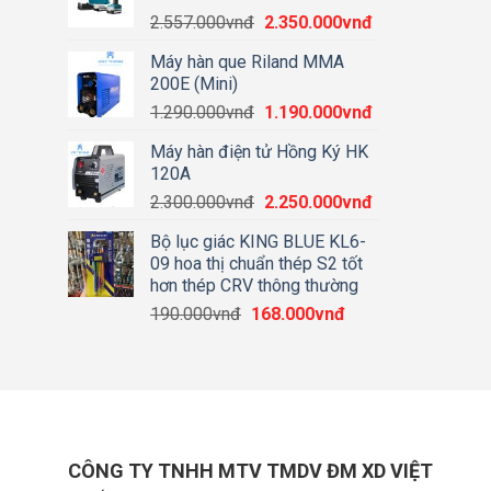
3.600.000vnđ.
là:
Giá
Giá
2.557.000
vnđ
2.350.000
vnđ
2.700.000vnđ.
gốc
hiện
Máy hàn que Riland MMA
là:
tại
200E (Mini)
2.557.000vnđ.
là:
Giá
Giá
1.290.000
vnđ
1.190.000
vnđ
2.350.000vnđ.
gốc
hiện
Máy hàn điện tử Hồng Ký HK
là:
tại
120A
1.290.000vnđ.
là:
Giá
Giá
2.300.000
vnđ
2.250.000
vnđ
1.190.000vnđ.
gốc
hiện
Bộ lục giác KING BLUE KL6-
là:
tại
09 hoa thị chuẩn thép S2 tốt
2.300.000vnđ.
là:
hơn thép CRV thông thường
2.250.000vnđ.
Giá
Giá
190.000
vnđ
168.000
vnđ
gốc
hiện
là:
tại
190.000vnđ.
là:
168.000vnđ.
CÔNG TY TNHH MTV TMDV ĐM XD VIỆT