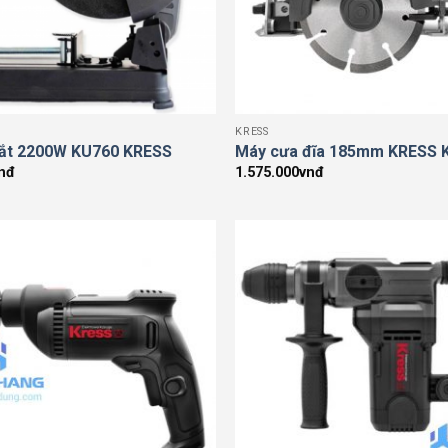
KRESS
sắt 2200W KU760 KRESS
Máy cưa đĩa 185mm KRESS 
nđ
1.575.000
vnđ