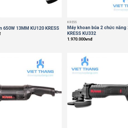
KRESS
Máy khoan búa 2 chức năn
n 650W 13MM KU120 KRESS
KRESS KU332
đ
1.970.000
vnđ