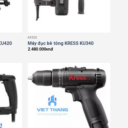
KRESS
KU420
Máy đục bê tông KRESS KU340
2.480.000
vnđ