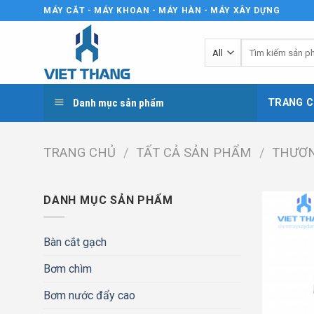
Skip
MÁY CẮT - MÁY KHOAN - MÁY HÀN - MÁY XÂY DỰNG
to
content
Tìm
kiếm:
Danh mục sản phẩm
TRANG C
TRANG CHỦ
/
TẤT CẢ SẢN PHẨM
/
THƯƠN
DANH MỤC SẢN PHẨM
Bàn cắt gạch
Bơm chìm
Bơm nước đẩy cao