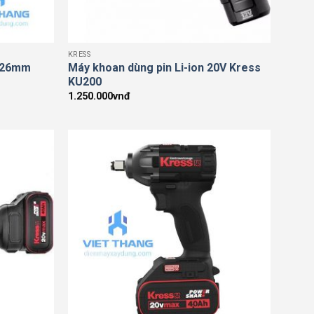
KRESS
g 26mm
Máy khoan dùng pin Li-ion 20V Kress
KU200
1.250.000
vnđ