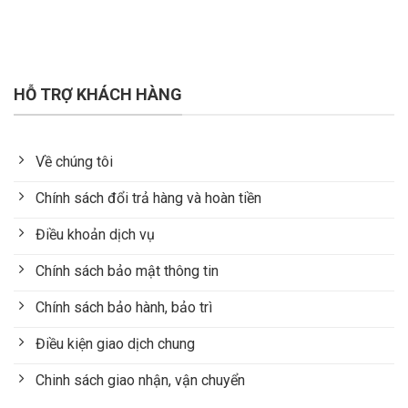
HỖ TRỢ KHÁCH HÀNG
Về chúng tôi
Chính sách đổi trả hàng và hoàn tiền
Điều khoản dịch vụ
Chính sách bảo mật thông tin
Chính sách bảo hành, bảo trì
Điều kiện giao dịch chung
Chinh sách giao nhận, vận chuyển