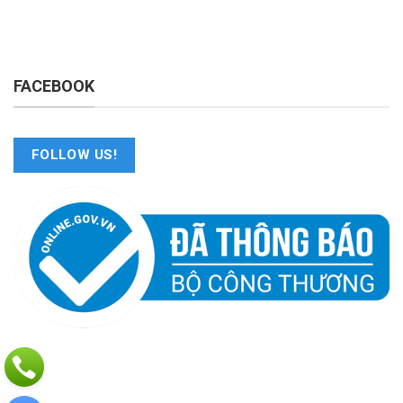
FACEBOOK
FOLLOW US!