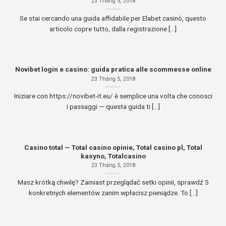
23 Tháng 5, 2018
Se stai cercando una guida affidabile per Elabet casinò, questo
articolo copre tutto, dalla registrazione [...]
Novibet login e casino: guida pratica alle scommesse online
23 Tháng 5, 2018
Iniziare con https://novibet-it.eu/ è semplice una volta che conosci
i passaggi — questa guida ti [...]
Casino total — Total casino opinie, Total casino pl, Total
kasyno, Totalcasino
23 Tháng 5, 2018
Masz krótką chwilę? Zamiast przeglądać setki opinii, sprawdź 5
konkretnych elementów zanim wpłacisz pieniądze. To [...]