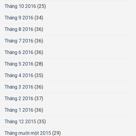
Tháng 10 2016
(25)
Tháng 9 2016
(34)
Tháng 8 2016
(36)
Tháng 7 2016
(36)
Tháng 6 2016
(36)
Tháng 5 2016
(28)
Tháng 4 2016
(35)
Tháng 3 2016
(36)
Tháng 2 2016
(37)
Tháng 1 2016
(36)
Tháng 12 2015
(35)
Tháng mười một 2015
(29)