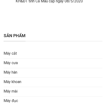
KH&ĐT tỉnh Cà Mau cấp ngày 08/5/2020
SẢN PHẨM
Máy cắt
Máy cưa
Máy hàn
Máy khoan
Máy mài
Máy đục