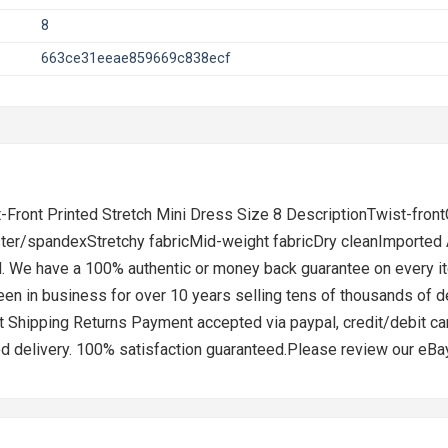
8
663ce31eeae859669c838ecf
Front Printed Stretch Mini Dress Size 8 DescriptionTwist-fro
ester/spandexStretchy fabricMid-weight fabricDry cleanImported
d. We have a 100% authentic or money back guarantee on every it
een in business for over 10 years selling tens of thousands of 
 Shipping Returns Payment accepted via paypal, credit/debit car
d delivery. 100% satisfaction guaranteed.Please review our eBay 