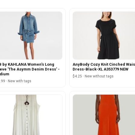
B by KAHLANA Women's Long
AnyBody Cozy Knit Cinched Wais
eve 'The Asymm Denim Dress' -
Dress-Black-XL A353779 NEW
dium
$4.25 · New without tags
.99 · New with tags