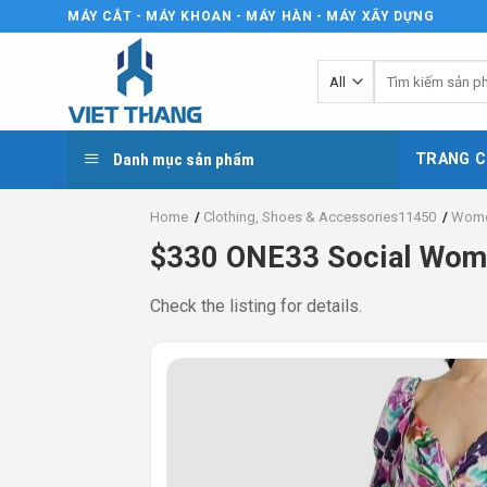
Skip
MÁY CẮT - MÁY KHOAN - MÁY HÀN - MÁY XÂY DỰNG
to
content
Tìm
kiếm:
Danh mục sản phẩm
TRANG C
Home
/
Clothing, Shoes & Accessories11450
/
Wome
$330 ONE33 Social Women
Check the listing for details.