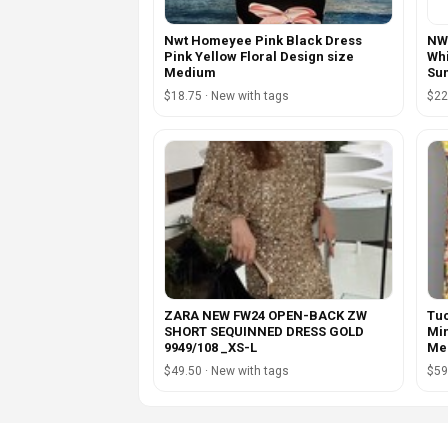
Nwt Homeyee Pink Black Dress
NWT
Pink Yellow Floral Design size
Whi
Medium
Su
$18.75 · New with tags
$22
ZARA NEW FW24 OPEN-BACK ZW
Tu
SHORT SEQUINNED DRESS GOLD
Min
9949/108 _XS-L
Me
$49.50 · New with tags
$59