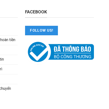
FACEBOOK
FOLLOW US!
 hoàn tiền
tin
rì
 chuyển