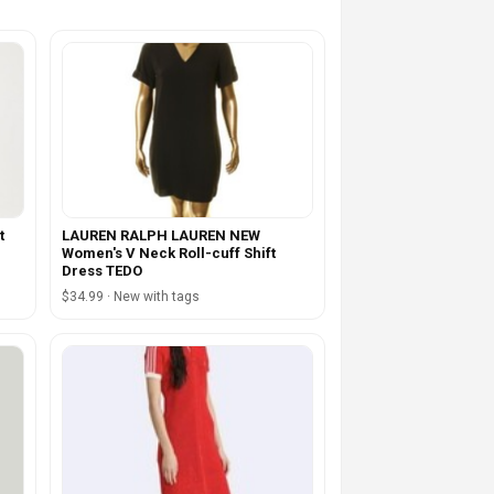
t
LAUREN RALPH LAUREN NEW
Women's V Neck Roll-cuff Shift
Dress TEDO
$34.99 · New with tags