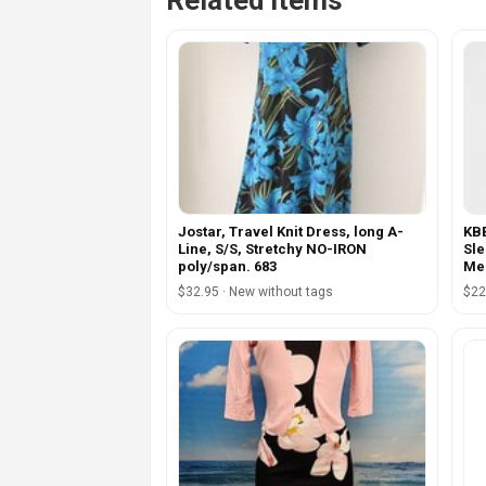
Related items
Jostar, Travel Knit Dress, long A-
KB
Line, S/S, Stretchy NO-IRON
Sle
poly/span. 683
Me
$32.95 · New without tags
$22