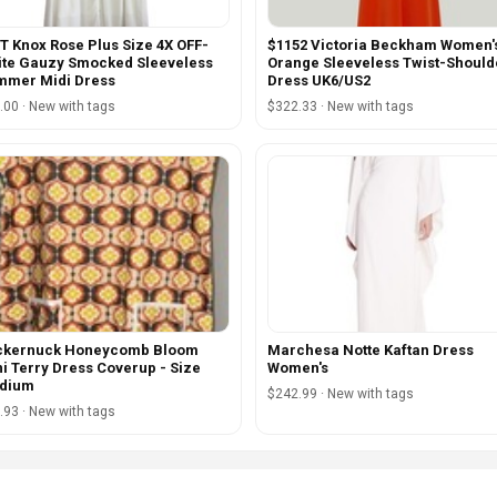
 Knox Rose Plus Size 4X OFF-
$1152 Victoria Beckham Women'
te Gauzy Smocked Sleeveless
Orange Sleeveless Twist-Should
mmer Midi Dress
Dress UK6/US2
.00 · New with tags
$322.33 · New with tags
ckernuck Honeycomb Bloom
Marchesa Notte Kaftan Dress
i Terry Dress Coverup - Size
Women's
dium
$242.99 · New with tags
.93 · New with tags