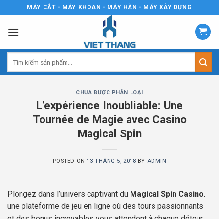
Skip
MÁY CẮT - MÁY KHOAN - MÁY HÀN - MÁY XÂY DỰNG
to
content
Tìm
kiếm:
CHƯA ĐƯỢC PHÂN LOẠI
L’expérience Inoubliable: Une
Tournée de Magie avec Casino
Magical Spin
POSTED ON
13 THÁNG 5, 2018
BY
ADMIN
Plongez dans l’univers captivant du
Magical Spin Casino
,
une plateforme de jeu en ligne où des tours passionnants
et des bonus incroyables vous attendent à chaque détour.