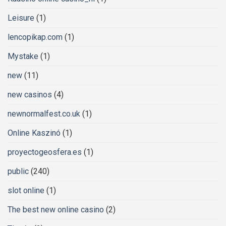
Leisure
(1)
lencopikap.com
(1)
Mystake
(1)
new
(11)
new casinos
(4)
newnormalfest.co.uk
(1)
Online Kaszinó
(1)
proyectogeosfera.es
(1)
public
(240)
slot online
(1)
The best new online casino
(2)