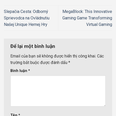
Slepačia Cesta: Odborný
MegaBlock: This Innovative
Sprievodca na Ovládnutiu
Gaming Game Transforming
Našej Unique Hernej Hry
Virtual Gaming
Để lại một bình luận
Email của bạn sẽ không được hiển thị công khai.
Các
trường bắt buộc được đánh dấu
*
Bình luận
*
Tên
*