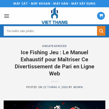
Skip
MÁY CẮT - MÁY KHOAN - MÁY HÀN - MÁY XÂY DỰNG
to
content
Tìm
kiếm:
UNCATEGORIZED
Ice Fishing Jeu : Le Manuel
Exhaustif pour Maîtriser Ce
Divertissement de Pari en Ligne
Web
POSTED ON
22 THÁNG 4, 2026
BY
ADMIN