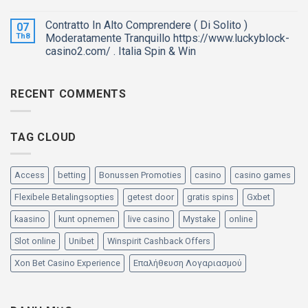
Contratto In Alto Comprendere ( Di Solito )
07
Th8
Moderatamente Tranquillo https://www.luckyblock-
casino2.com/ . Italia Spin & Win
RECENT COMMENTS
TAG CLOUD
Access
betting
Bonussen Promoties
casino
casino games
Flexibele Betalingsopties
getest door
gratis spins
Gxbet
kaasino
kunt opnemen
live casino
Mystake
online
Slot online
Unibet
Winspirit Cashback Offers
Xon Bet Casino Experience
Επαλήθευση Λογαριασμού