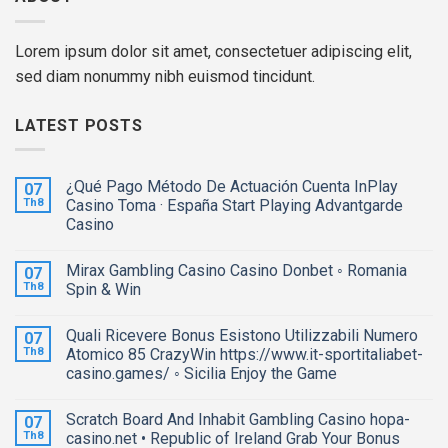
Lorem ipsum dolor sit amet, consectetuer adipiscing elit,
sed diam nonummy nibh euismod tincidunt.
LATEST POSTS
¿Qué Pago Método De Actuación Cuenta InPlay
07
Th8
Casino Toma · España Start Playing Advantgarde
Casino
Mirax Gambling Casino Casino Donbet ◦ Romania
07
Th8
Spin & Win
Quali Ricevere Bonus Esistono Utilizzabili Numero
07
Th8
Atomico 85 CrazyWin https://www.it-sportitaliabet-
casino.games/ ◦ Sicilia Enjoy the Game
Scratch Board And Inhabit Gambling Casino hopa-
07
Th8
casino.net • Republic of Ireland Grab Your Bonus