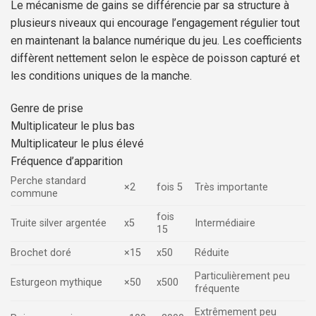
Le mécanisme de gains se différencie par sa structure à
plusieurs niveaux qui encourage l’engagement régulier tout
en maintenant la balance numérique du jeu. Les coefficients
diffèrent nettement selon le espèce de poisson capturé et
les conditions uniques de la manche.
Genre de prise
Multiplicateur le plus bas
Multiplicateur le plus élevé
Fréquence d’apparition
Perche standard
×2
fois 5
Très importante
commune
fois
Truite silver argentée
x5
Intermédiaire
15
Brochet doré
×15
x50
Réduite
Particulièrement peu
Esturgeon mythique
×50
x500
fréquente
Extrêmement peu