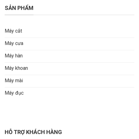
SẢN PHẨM
Máy cắt
Máy cưa
Máy hàn
Máy khoan
Máy mài
Máy đục
HỖ TRỢ KHÁCH HÀNG