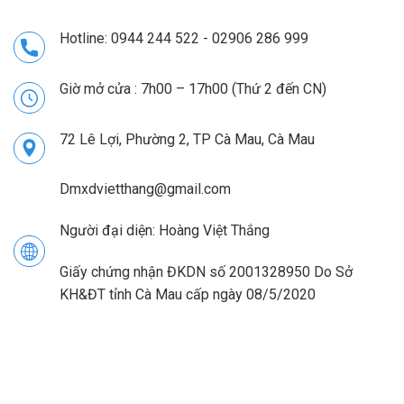
Hotline: 0944 244 522 - 02906 286 999
Giờ mở cửa : 7h00 – 17h00 (Thứ 2 đến CN)
72 Lê Lợi, Phường 2, TP Cà Mau, Cà Mau
Dmxdvietthang@gmail.com
Người đại diện: Hoàng Việt Thắng
Giấy chứng nhận ĐKDN số 2001328950 Do Sở
KH&ĐT tỉnh Cà Mau cấp ngày 08/5/2020