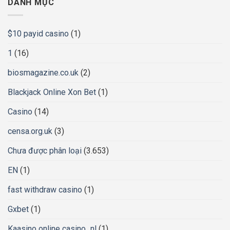
DANH MỤC
$10 payid casino
(1)
1
(16)
biosmagazine.co.uk
(2)
Blackjack Online Xon Bet
(1)
Casino
(14)
censa.org.uk
(3)
Chưa được phân loại
(3.653)
EN
(1)
fast withdraw casino
(1)
Gxbet
(1)
Kaasino online casino_nl
(1)