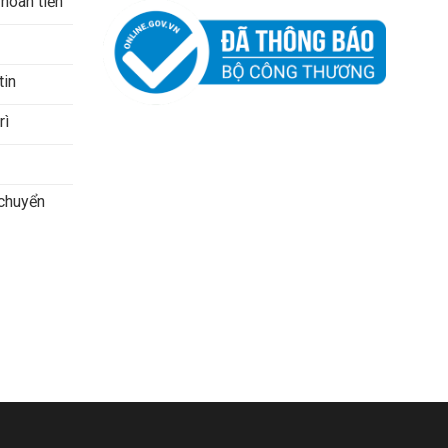
 hoàn tiền
tin
rì
 chuyển