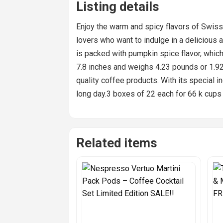
Listing details
Enjoy the warm and spicy flavors of Swis
lovers who want to indulge in a delicious
is packed with pumpkin spice flavor, whic
7.8 inches and weighs 4.23 pounds or 1.92
quality coffee products. With its special 
long day.3 boxes of 22 each for 66 k cups 
Related items