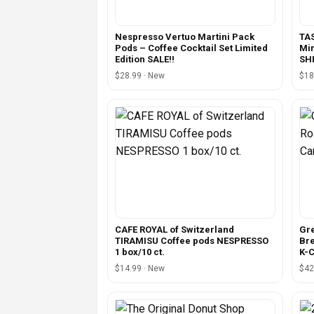
Nespresso Vertuo Martini Pack
TAS
Pods – Coffee Cocktail Set Limited
Min
Edition SALE!!
SH
$28.99 · New
$18
CAFE ROYAL of Switzerland
Gre
TIRAMISU Coffee pods NESPRESSO
Bre
1 box/10 ct.
K-C
$14.99 · New
$42