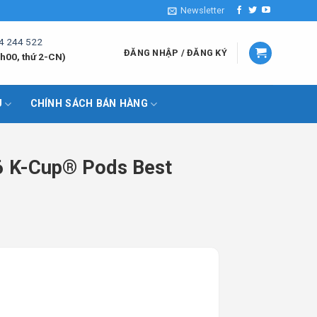
Newsletter
4 244 522
ĐĂNG NHẬP / ĐĂNG KÝ
h00, thứ 2-CN)
U
CHÍNH SÁCH BÁN HÀNG
66 K-Cup® Pods Best