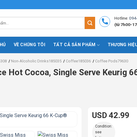
Hotline:
094
(từ 7h00-17
HỦ
VỀ CHÚNG TÔI
TẤT CẢ SẢN PHẨM
THƯƠNG HIỆ
4308
/
Non-Alcoholic Drinks185035
/
Coffee185036
/
Coffee Pods79630
e Hot Cocoa, Single Serve Keurig 
USD 42.99
Condition:
see