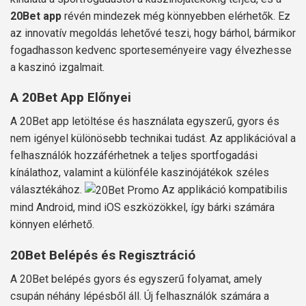
20Bet app
révén mindezek még könnyebben elérhetők. Ez
az innovatív megoldás lehetővé teszi, hogy bárhol, bármikor
fogadhasson kedvenc sporteseményeire vagy élvezhesse
a kaszinó izgalmait.
A 20Bet App Előnyei
A 20Bet app letöltése és használata egyszerű, gyors és
nem igényel különösebb technikai tudást. Az applikációval a
felhasználók hozzáférhetnek a teljes sportfogadási
kínálathoz, valamint a különféle kaszinójátékok széles
választékához.
Az applikáció kompatibilis
mind Android, mind iOS eszközökkel, így bárki számára
könnyen elérhető.
20Bet Belépés és Regisztráció
A 20Bet belépés gyors és egyszerű folyamat, amely
csupán néhány lépésből áll. Új felhasználók számára a