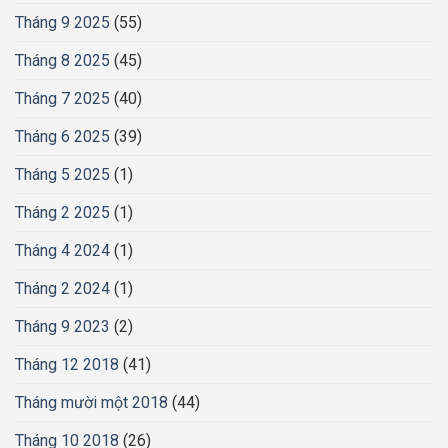
Tháng 9 2025
(55)
Tháng 8 2025
(45)
Tháng 7 2025
(40)
Tháng 6 2025
(39)
Tháng 5 2025
(1)
Tháng 2 2025
(1)
Tháng 4 2024
(1)
Tháng 2 2024
(1)
Tháng 9 2023
(2)
Tháng 12 2018
(41)
Tháng mười một 2018
(44)
Tháng 10 2018
(26)