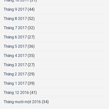
Tháng 10 2017
(31)
Tháng 9 2017
(44)
Tháng 8 2017
(52)
Tháng 7 2017
(32)
Tháng 6 2017
(27)
Tháng 5 2017
(36)
Tháng 4 2017
(35)
Tháng 3 2017
(27)
Tháng 2 2017
(29)
Tháng 1 2017
(39)
Tháng 12 2016
(41)
Tháng mười một 2016
(34)