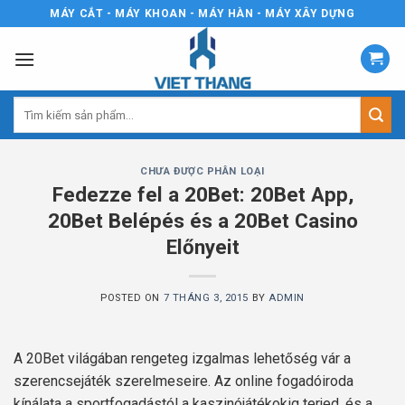
Skip
MÁY CẮT - MÁY KHOAN - MÁY HÀN - MÁY XÂY DỰNG
to
content
Tìm
kiếm:
CHƯA ĐƯỢC PHÂN LOẠI
Fedezze fel a 20Bet: 20Bet App,
20Bet Belépés és a 20Bet Casino
Előnyeit
POSTED ON
7 THÁNG 3, 2015
BY
ADMIN
A 20Bet világában rengeteg izgalmas lehetőség vár a
szerencsejáték szerelmeseire. Az online fogadóiroda
kínálata a sportfogadástól a kaszinójátékokig terjed, és a