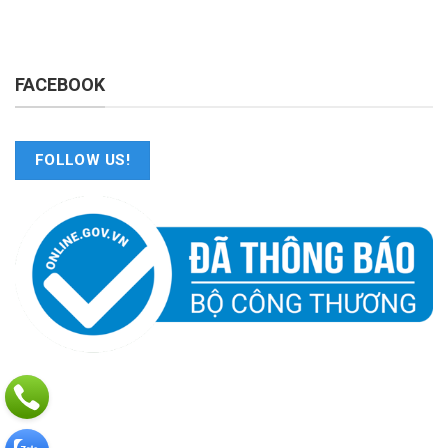
FACEBOOK
FOLLOW US!