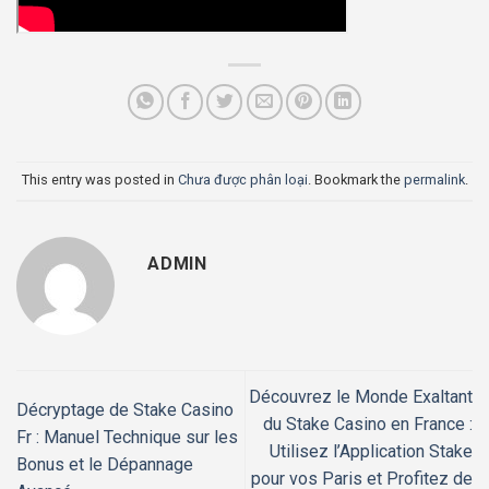
This entry was posted in
Chưa được phân loại
. Bookmark the
permalink
.
ADMIN
Découvrez le Monde Exaltant
Décryptage de Stake Casino
du Stake Casino en France :
Fr : Manuel Technique sur les
Utilisez l’Application Stake
Bonus et le Dépannage
pour vos Paris et Profitez de