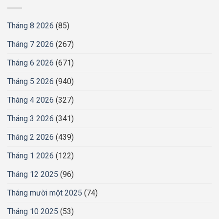
Tháng 8 2026
(85)
Tháng 7 2026
(267)
Tháng 6 2026
(671)
Tháng 5 2026
(940)
Tháng 4 2026
(327)
Tháng 3 2026
(341)
Tháng 2 2026
(439)
Tháng 1 2026
(122)
Tháng 12 2025
(96)
Tháng mười một 2025
(74)
Tháng 10 2025
(53)