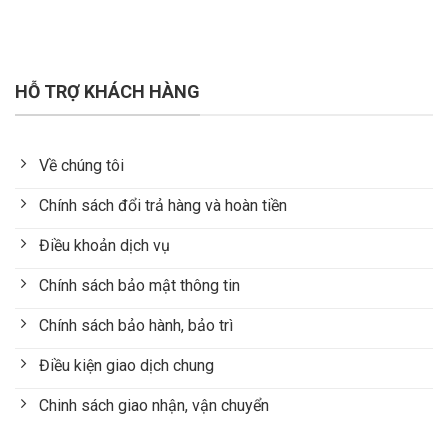
HỖ TRỢ KHÁCH HÀNG
Về chúng tôi
Chính sách đổi trả hàng và hoàn tiền
Điều khoản dịch vụ
Chính sách bảo mật thông tin
Chính sách bảo hành, bảo trì
Điều kiện giao dịch chung
Chinh sách giao nhận, vận chuyển