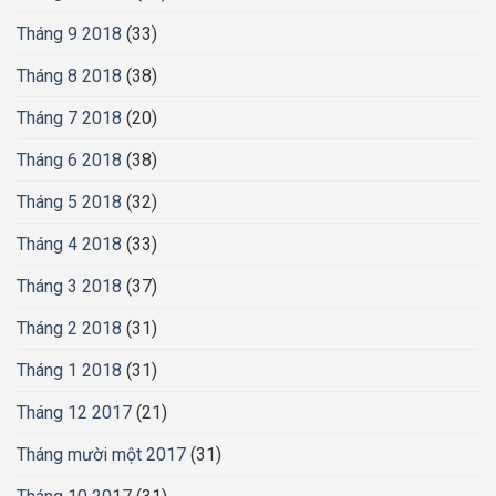
Tháng 9 2018
(33)
Tháng 8 2018
(38)
Tháng 7 2018
(20)
Tháng 6 2018
(38)
Tháng 5 2018
(32)
Tháng 4 2018
(33)
Tháng 3 2018
(37)
Tháng 2 2018
(31)
Tháng 1 2018
(31)
Tháng 12 2017
(21)
Tháng mười một 2017
(31)