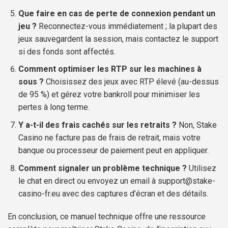
Que faire en cas de perte de connexion pendant un
jeu ?
Reconnectez-vous immédiatement ; la plupart des
jeux sauvegardent la session, mais contactez le support
si des fonds sont affectés.
Comment optimiser les RTP sur les machines à
sous ?
Choisissez des jeux avec RTP élevé (au-dessus
de 95 %) et gérez votre bankroll pour minimiser les
pertes à long terme.
Y a-t-il des frais cachés sur les retraits ?
Non, Stake
Casino ne facture pas de frais de retrait, mais votre
banque ou processeur de paiement peut en appliquer.
Comment signaler un problème technique ?
Utilisez
le chat en direct ou envoyez un email à support@stake-
casino-fr.eu avec des captures d’écran et des détails.
En conclusion, ce manuel technique offre une ressource