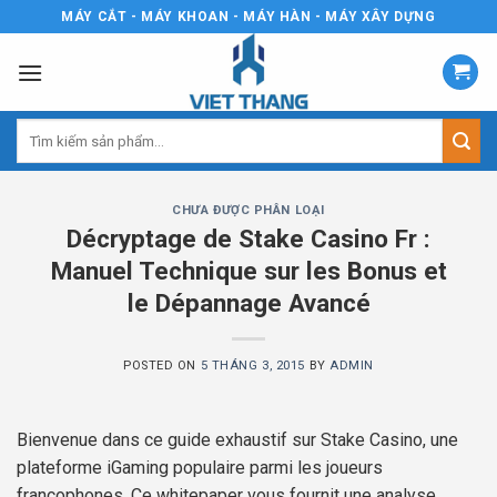
Skip
MÁY CẮT - MÁY KHOAN - MÁY HÀN - MÁY XÂY DỰNG
to
content
Tìm
kiếm:
CHƯA ĐƯỢC PHÂN LOẠI
Décryptage de Stake Casino Fr :
Manuel Technique sur les Bonus et
le Dépannage Avancé
POSTED ON
5 THÁNG 3, 2015
BY
ADMIN
Bienvenue dans ce guide exhaustif sur Stake Casino, une
plateforme iGaming populaire parmi les joueurs
francophones. Ce whitepaper vous fournit une analyse