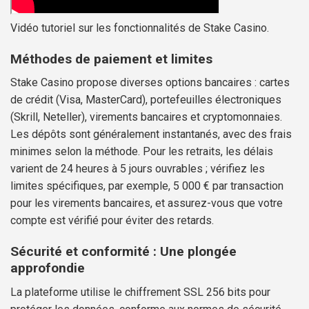
Vidéo tutoriel sur les fonctionnalités de Stake Casino.
Méthodes de paiement et limites
Stake Casino propose diverses options bancaires : cartes
de crédit (Visa, MasterCard), portefeuilles électroniques
(Skrill, Neteller), virements bancaires et cryptomonnaies.
Les dépôts sont généralement instantanés, avec des frais
minimes selon la méthode. Pour les retraits, les délais
varient de 24 heures à 5 jours ouvrables ; vérifiez les
limites spécifiques, par exemple, 5 000 € par transaction
pour les virements bancaires, et assurez-vous que votre
compte est vérifié pour éviter des retards.
Sécurité et conformité : Une plongée
approfondie
La plateforme utilise le chiffrement SSL 256 bits pour