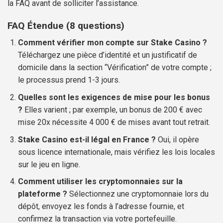
la FAQ avant de solliciter l’assistance.
FAQ Étendue (8 questions)
Comment vérifier mon compte sur Stake Casino ?
Téléchargez une pièce d’identité et un justificatif de
domicile dans la section “Vérification” de votre compte ;
le processus prend 1-3 jours.
Quelles sont les exigences de mise pour les bonus
?
Elles varient ; par exemple, un bonus de 200 € avec
mise 20x nécessite 4 000 € de mises avant tout retrait.
Stake Casino est-il légal en France ?
Oui, il opère
sous licence internationale, mais vérifiez les lois locales
sur le jeu en ligne.
Comment utiliser les cryptomonnaies sur la
plateforme ?
Sélectionnez une cryptomonnaie lors du
dépôt, envoyez les fonds à l’adresse fournie, et
confirmez la transaction via votre portefeuille.