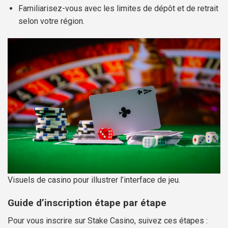
Familiarisez-vous avec les limites de dépôt et de retrait
selon votre région.
Visuels de casino pour illustrer l’interface de jeu.
Guide d’inscription étape par étape
Pour vous inscrire sur Stake Casino, suivez ces étapes :