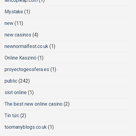
lencopikap.com
(1)
Mystake
(1)
new
(11)
new casinos
(4)
newnormalfest.co.uk
(1)
Online Kaszinó
(1)
proyectogeosfera.es
(1)
public
(242)
slot online
(1)
The best new online casino
(2)
Tin tức
(2)
toomanyblogs.co.uk
(1)