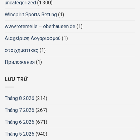
uncategorized
(1.300)
Winspirit Sports Betting
(1)
www.rotemeile – oberhausen.de
(1)
Διαχείριση Λογαριασμού
(1)
στοιχηματικες
(1)
Приложения
(1)
LƯU TRỮ
Tháng 8 2026
(214)
Tháng 7 2026
(267)
Tháng 6 2026
(671)
Tháng 5 2026
(940)