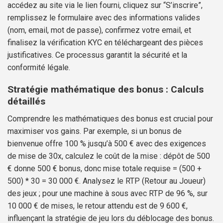
accédez au site via le lien fourni, cliquez sur “S’inscrire”,
remplissez le formulaire avec des informations valides
(nom, email, mot de passe), confirmez votre email, et
finalisez la vérification KYC en téléchargeant des pièces
justificatives. Ce processus garantit la sécurité et la
conformité légale.
Stratégie mathématique des bonus : Calculs
détaillés
Comprendre les mathématiques des bonus est crucial pour
maximiser vos gains. Par exemple, si un bonus de
bienvenue offre 100 % jusqu’à 500 € avec des exigences
de mise de 30x, calculez le coût de la mise : dépôt de 500
€ donne 500 € bonus, donc mise totale requise = (500 +
500) * 30 = 30 000 €. Analysez le RTP (Retour au Joueur)
des jeux ; pour une machine à sous avec RTP de 96 %, sur
10 000 € de mises, le retour attendu est de 9 600 €,
influençant la stratégie de jeu lors du déblocage des bonus.