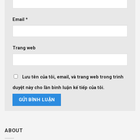
Email
*
Trang web
Lưu tên của tôi, email, và trang web trong trình
duyệt này cho lần bình luận kế tiếp của tôi.
ABOUT