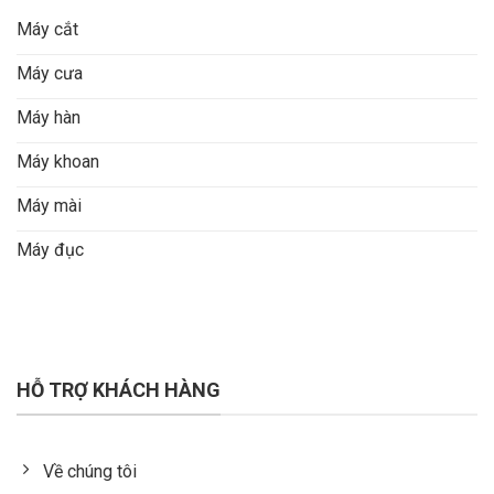
Máy cắt
Máy cưa
Máy hàn
Máy khoan
Máy mài
Máy đục
HỖ TRỢ KHÁCH HÀNG
Về chúng tôi