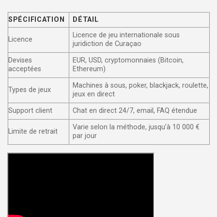
SPÉCIFICATION
DÉTAIL
Licence de jeu internationale sous
Licence
juridiction de Curaçao
Devises
EUR, USD, cryptomonnaies (Bitcoin,
acceptées
Ethereum)
Machines à sous, poker, blackjack, roulette,
Types de jeux
jeux en direct
Support client
Chat en direct 24/7, email, FAQ étendue
Varie selon la méthode, jusqu’à 10 000 €
Limite de retrait
par jour