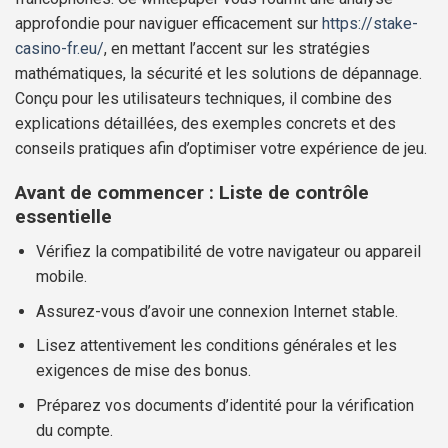
approfondie pour naviguer efficacement sur
https://stake-
casino-fr.eu/
, en mettant l’accent sur les stratégies
mathématiques, la sécurité et les solutions de dépannage.
Conçu pour les utilisateurs techniques, il combine des
explications détaillées, des exemples concrets et des
conseils pratiques afin d’optimiser votre expérience de jeu.
Avant de commencer : Liste de contrôle
essentielle
Vérifiez la compatibilité de votre navigateur ou appareil
mobile.
Assurez-vous d’avoir une connexion Internet stable.
Lisez attentivement les conditions générales et les
exigences de mise des bonus.
Préparez vos documents d’identité pour la vérification
du compte.