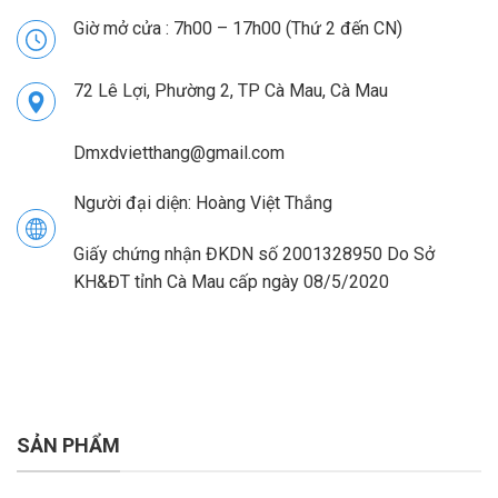
Giờ mở cửa : 7h00 – 17h00 (Thứ 2 đến CN)
72 Lê Lợi, Phường 2, TP Cà Mau, Cà Mau
Dmxdvietthang@gmail.com
Người đại diện: Hoàng Việt Thắng
Giấy chứng nhận ĐKDN số 2001328950 Do Sở
KH&ĐT tỉnh Cà Mau cấp ngày 08/5/2020
SẢN PHẨM