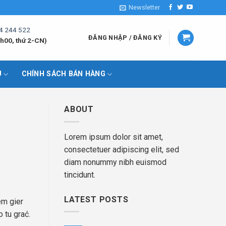
Newsletter
4 244 522
ĐĂNG NHẬP / ĐĂNG KÝ
h00, thứ 2-CN)
U
CHÍNH SÁCH BÁN HÀNG
ABOUT
Lorem ipsum dolor sit amet,
consectetuer adipiscing elit, sed
diam nonummy nibh euismod
tincidunt.
LATEST POSTS
em gier
 tu grać.