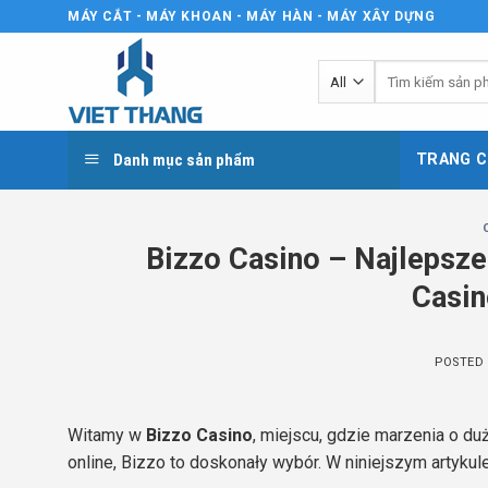
Skip
MÁY CẮT - MÁY KHOAN - MÁY HÀN - MÁY XÂY DỰNG
to
content
Tìm
kiếm:
Danh mục sản phẩm
TRANG C
Bizzo Casino – Najlepsze
Casin
POSTED
Witamy w
Bizzo Casino
, miejscu, gdzie marzenia o du
online, Bizzo to doskonały wybór. W niniejszym artyku