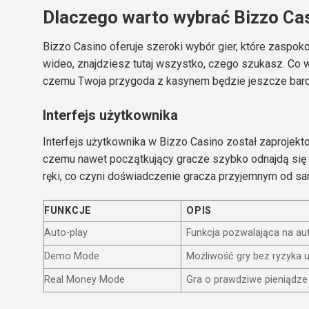
Dlaczego warto wybrać Bizzo Ca
Bizzo Casino oferuje szeroki wybór gier, które zaspo
wideo, znajdziesz tutaj wszystko, czego szukasz. Co w
czemu Twoja przygoda z kasynem będzie jeszcze bardz
Interfejs użytkownika
Interfejs użytkownika w Bizzo Casino został zaprojekto
czemu nawet początkujący gracze szybko odnajdą się w
ręki, co czyni doświadczenie gracza przyjemnym od s
FUNKCJE
OPIS
Auto-play
Funkcja pozwalająca na a
Demo Mode
Możliwość gry bez ryzyka u
Real Money Mode
Gra o prawdziwe pieniądze