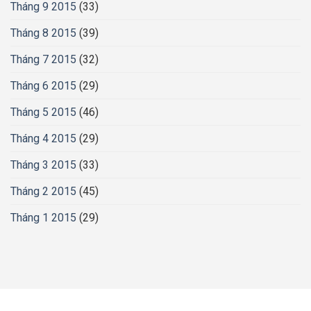
Tháng 9 2015
(33)
Tháng 8 2015
(39)
Tháng 7 2015
(32)
Tháng 6 2015
(29)
Tháng 5 2015
(46)
Tháng 4 2015
(29)
Tháng 3 2015
(33)
Tháng 2 2015
(45)
Tháng 1 2015
(29)