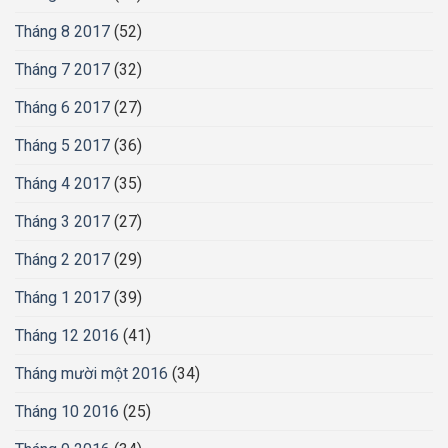
Tháng 8 2017
(52)
Tháng 7 2017
(32)
Tháng 6 2017
(27)
Tháng 5 2017
(36)
Tháng 4 2017
(35)
Tháng 3 2017
(27)
Tháng 2 2017
(29)
Tháng 1 2017
(39)
Tháng 12 2016
(41)
Tháng mười một 2016
(34)
Tháng 10 2016
(25)