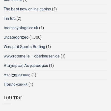
The best new online casino
(2)
Tin tức
(2)
toomanyblogs.co.uk
(1)
uncategorized
(1.300)
Winspirit Sports Betting
(1)
www.rotemeile – oberhausen.de
(1)
Διαχείριση Λογαριασμού
(1)
στοιχηματικες
(1)
Приложения
(1)
LƯU TRỮ