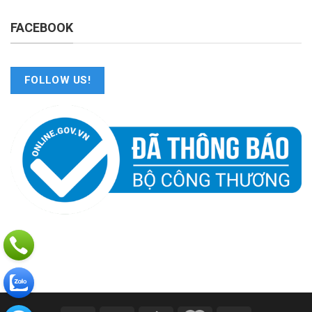
FACEBOOK
FOLLOW US!