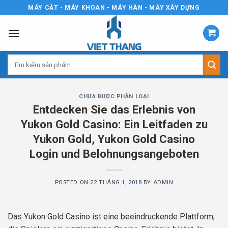
Skip
MÁY CẮT - MÁY KHOAN - MÁY HÀN - MÁY XÂY DỰNG
to
content
Tìm
kiếm:
CHƯA ĐƯỢC PHÂN LOẠI
Entdecken Sie das Erlebnis von
Yukon Gold Casino: Ein Leitfaden zu
Yukon Gold, Yukon Gold Casino
Login und Belohnungsangeboten
POSTED ON
22 THÁNG 1, 2018
BY
ADMIN
Das Yukon Gold Casino ist eine beeindruckende Plattform,