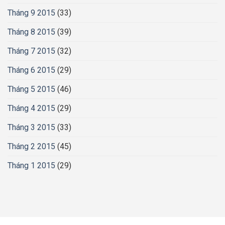
Tháng 9 2015
(33)
Tháng 8 2015
(39)
Tháng 7 2015
(32)
Tháng 6 2015
(29)
Tháng 5 2015
(46)
Tháng 4 2015
(29)
Tháng 3 2015
(33)
Tháng 2 2015
(45)
Tháng 1 2015
(29)