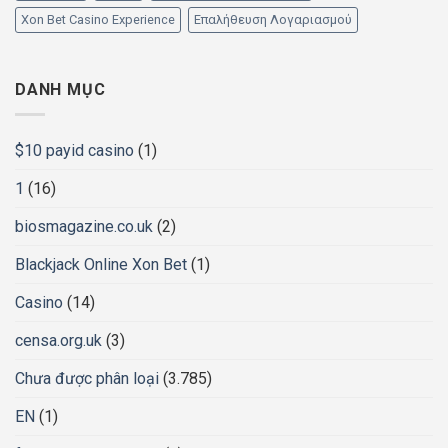
Xon Bet Casino Experience
Επαλήθευση Λογαριασμού
DANH MỤC
$10 payid casino
(1)
1
(16)
biosmagazine.co.uk
(2)
Blackjack Online Xon Bet
(1)
Casino
(14)
censa.org.uk
(3)
Chưa được phân loại
(3.785)
EN
(1)