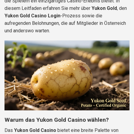
die Spielern ein einzigartiges Casino-Erlebnis bietet. In
diesem Leitfaden erfahren Sie mehr über
Yukon Gold
, den
Yukon Gold Casino Login
-Prozess sowie die
aufregenden Belohnungen, die auf Mitglieder in Österreich
und anderswo warten.
Warum das Yukon Gold Casino wählen?
Das
Yukon Gold Casino
bietet eine breite Palette von