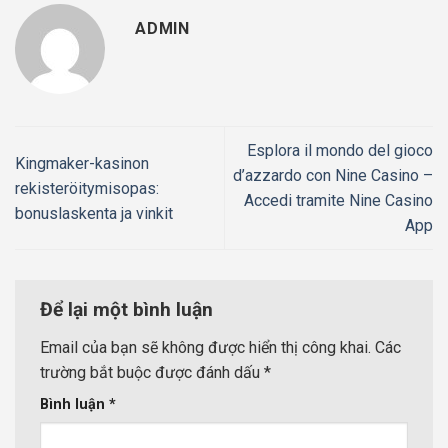
ADMIN
Esplora il mondo del gioco
Kingmaker-kasinon
d’azzardo con Nine Casino –
rekisteröitymisopas:
Accedi tramite Nine Casino
bonuslaskenta ja vinkit
App
Để lại một bình luận
Email của bạn sẽ không được hiển thị công khai.
Các
trường bắt buộc được đánh dấu
*
Bình luận
*