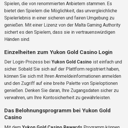
Spielen, die von renommierten Anbietern stammen. Es
bietet den Spielern die Möglichkeit, das unvergleichliche
Spielerlebnis in einer sicheren und fairen Umgebung zu
genießen. Mit einer Lizenz von der Malta Gaming Authority
sichert es den Spielern, dass sie in vertrauenswürdigen
Händen sind.
Einzelheiten zum Yukon Gold Casino Login
Der Login-Prozess bei
Yukon Gold Casino
ist einfach und
sicher. Sobald Sie sich auf der Plattform registriert haben,
können Sie sich mit Ihren Anmeldeinformationen anmelden
und den Zugriff auf eine breite Palette von Spieloptionen
genießen. Denken Sie daran, Ihre Zugangsdaten sicher zu
verwahren, um Ihre Kontosicherheit zu gewährleisten.
Das Belohnungsprogramm bei Yukon Gold
Casino
Mit dem
Yukon Gold Casino Rewards
Programm können