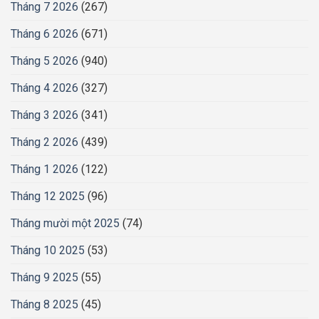
Tháng 7 2026
(267)
Tháng 6 2026
(671)
Tháng 5 2026
(940)
Tháng 4 2026
(327)
Tháng 3 2026
(341)
Tháng 2 2026
(439)
Tháng 1 2026
(122)
Tháng 12 2025
(96)
Tháng mười một 2025
(74)
Tháng 10 2025
(53)
Tháng 9 2025
(55)
Tháng 8 2025
(45)