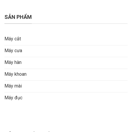
SẢN PHẨM
Máy cắt
Máy cưa
Máy hàn
Máy khoan
Máy mài
Máy đục