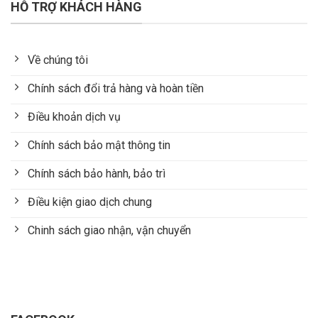
HỖ TRỢ KHÁCH HÀNG
Về chúng tôi
Chính sách đổi trả hàng và hoàn tiền
Điều khoản dịch vụ
Chính sách bảo mật thông tin
Chính sách bảo hành, bảo trì
Điều kiện giao dịch chung
Chinh sách giao nhận, vận chuyển