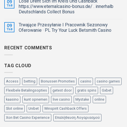
Lose Dreht Sich Im Kreis Und Cashback
09
Th8
https://www.eternalcasino-bonus.de/ . innerhalb
Deutschlands Collect Bonus
Trwające Przesyłanie I Pracownik Sezonowy
09
Th8
Oferowanie · PL Try Your Luck Betsmith Casino
RECENT COMMENTS
TAG CLOUD
Access
betting
Bonussen Promoties
casino
casino games
Flexibele Betalingsopties
getest door
gratis spins
Gxbet
kaasino
kunt opnemen
live casino
Mystake
online
Slot online
Unibet
Winspirit Cashback Offers
Xon Bet Casino Experience
Επαλήθευση Λογαριασμού