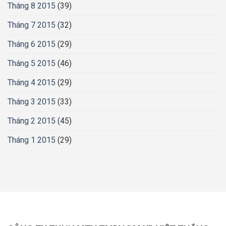
Tháng 8 2015
(39)
Tháng 7 2015
(32)
Tháng 6 2015
(29)
Tháng 5 2015
(46)
Tháng 4 2015
(29)
Tháng 3 2015
(33)
Tháng 2 2015
(45)
Tháng 1 2015
(29)