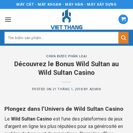
Skip
MÁY CẮT - MÁY KHOAN - MÁY HÀN - MÁY XÂY DỰNG
to
content
Tìm
kiếm:
CHƯA ĐƯỢC PHÂN LOẠI
Découvrez le Bonus Wild Sultan au
Wild Sultan Casino
POSTED ON
21 THÁNG 1, 2018
BY
ADMIN
Plongez dans l’Univers de Wild Sultan Casino
Le
Wild Sultan Casino
est l’une des plateformes de jeux
d’argent en ligne les plus réputées pour sa générosité en