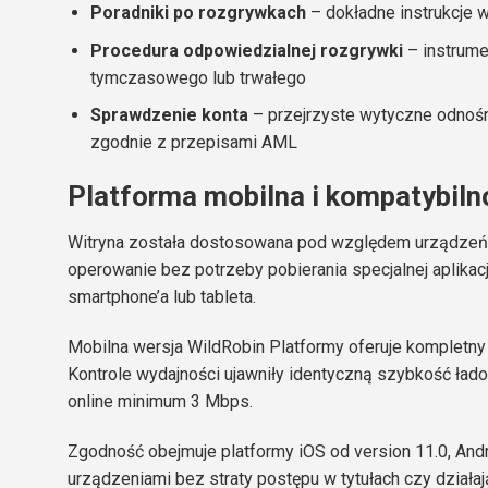
Poradniki po rozgrywkach
– dokładne instrukcje 
Procedura odpowiedzialnej rozgrywki
– instrume
tymczasowego lub trwałego
Sprawdzenie konta
– przejrzyste wytyczne odnoś
zgodnie z przepisami AML
Platforma mobilna i kompatybiln
Witryna została dostosowana pod względem urządzeń 
operowanie bez potrzeby pobierania specjalnej aplikac
smartphone’a lub tableta.
Mobilna wersja WildRobin Platformy oferuje kompletny do
Kontrole wydajności ujawniły identyczną szybkość łado
online minimum 3 Mbps.
Zgodność obejmuje platformy iOS od version 11.0, And
urządzeniami bez straty postępu w tytułach czy działaj