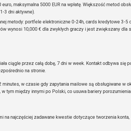
10 euro, maksymalna 5000 EUR na wpłatę. Większość metod obsł
1-3 dni aktywne).
anej metody: portfele elektroniczne 0-24h, cards kredytowe 3-5 
rów wynosi 10,000 € dla zwykłych graczy i jest zwiększany dla 
ała ciągle przez całą dobę, 7 dni w week. Kontakt odbywa się 
zpośrednio na stronie.
2 minutes, w czasie gdy zapytania mailowe są obsługiwane w ok
 w tym między innymi po Polski, co usuwa bariery porozumienia
i na najczęściej zadawane kwestie dotyczące tworzenia konta,