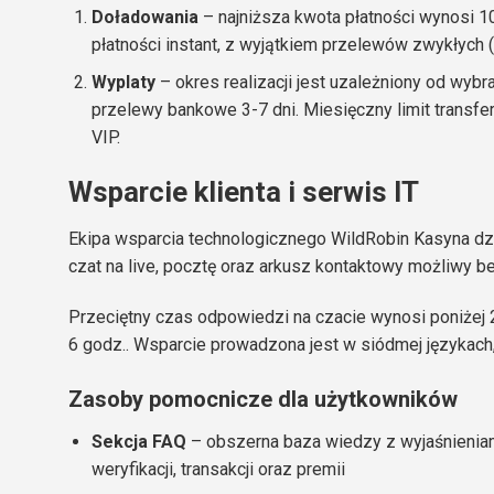
Doładowania
– najniższa kwota płatności wynosi 
płatności instant, z wyjątkiem przelewów zwykłych (
Wyplaty
– okres realizacji jest uzależniony od wybr
przelewy bankowe 3-7 dni. Miesięczny limit transfe
VIP.
Wsparcie klienta i serwis IT
Ekipa wsparcia technologicznego WildRobin Kasyna dzi
czat na live, pocztę oraz arkusz kontaktowy możliwy be
Przeciętny czas odpowiedzi na czacie wynosi poniżej 
6 godz.. Wsparcie prowadzona jest w siódmej językach,
Zasoby pomocnicze dla użytkowników
Sekcja FAQ
– obszerna baza wiedzy z wyjaśnieniam
weryfikacji, transakcji oraz premii