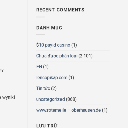
RECENT COMMENTS
DANH MỤC
$10 payid casino
(1)
Chưa được phân loại
(2.101)
EN
(1)
my
lencopikap.com
(1)
Tin tức
(2)
e wyniki
uncategorized
(868)
www.rotemeile – oberhausen.de
(1)
LƯU TRỮ