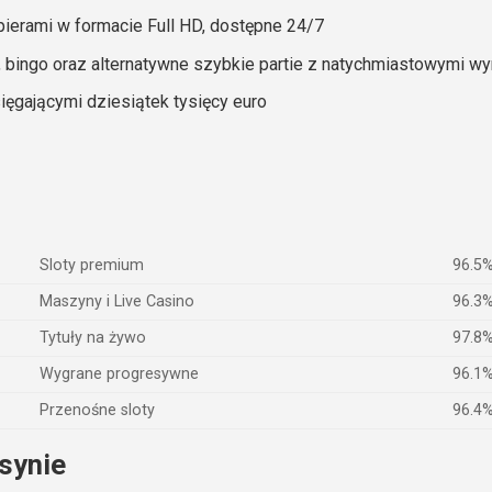
ierami w formacie Full HD, dostępne 24/7
bingo oraz alternatywne szybkie partie z natychmiastowymi wy
ęgającymi dziesiątek tysięcy euro
Sloty premium
96.5
Maszyny i Live Casino
96.3
Tytuły na żywo
97.8
Wygrane progresywne
96.1
Przenośne sloty
96.4
synie