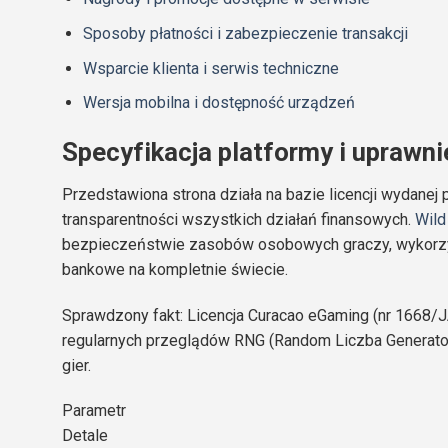
Sposoby płatności i zabezpieczenie transakcji
Wsparcie klienta i serwis techniczne
Wersja mobilna i dostępność urządzeń
Specyfikacja platformy i uprawni
Przedstawiona strona działa na bazie licencji wydane
transparentności wszystkich działań finansowych.
Wild
bezpieczeństwie zasobów osobowych graczy, wykorzys
bankowe na kompletnie świecie.
Sprawdzony fakt: Licencja Curacao eGaming (nr 1668/
regularnych przeglądów RNG (Random Liczba Generator)
gier.
Parametr
Detale