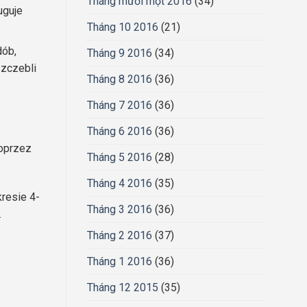
Tháng mười một 2016
(34)
uguje
Tháng 10 2016
(21)
dób,
Tháng 9 2016
(34)
szczebli
Tháng 8 2016
(36)
Tháng 7 2016
(36)
Tháng 6 2016
(36)
poprzez
Tháng 5 2016
(28)
Tháng 4 2016
(35)
resie 4-
Tháng 3 2016
(36)
.
Tháng 2 2016
(37)
Tháng 1 2016
(36)
Tháng 12 2015
(35)