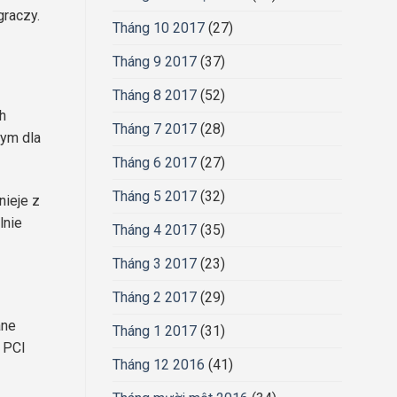
graczy.
Tháng 10 2017
(27)
Tháng 9 2017
(37)
Tháng 8 2017
(52)
h
Tháng 7 2017
(28)
wym dla
Tháng 6 2017
(27)
Tháng 5 2017
(32)
nieje z
lnie
Tháng 4 2017
(35)
Tháng 3 2017
(23)
Tháng 2 2017
(29)
ane
Tháng 1 2017
(31)
 PCI
Tháng 12 2016
(41)