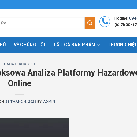
Hotline:
094
(từ 7h00-17
HỦ
VỀ CHÚNG TÔI
TẤT CẢ SẢN PHẨM
THƯƠNG HIỆ
UNCATEGORIZED
eksowa Analiza Platformy Hazardow
Online
 ON
21 THÁNG 4, 2026
BY
ADMIN