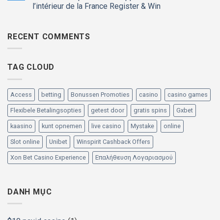
l’intérieur de la France Register & Win
RECENT COMMENTS
TAG CLOUD
Access
betting
Bonussen Promoties
casino
casino games
Flexibele Betalingsopties
getest door
gratis spins
Gxbet
kaasino
kunt opnemen
live casino
Mystake
online
Slot online
Unibet
Winspirit Cashback Offers
Xon Bet Casino Experience
Επαλήθευση Λογαριασμού
DANH MỤC