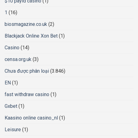
$10 payid casino
(1)
1
(16)
biosmagazine.co.uk
(2)
Blackjack Online Xon Bet
(1)
Casino
(14)
censa.org.uk
(3)
Chưa được phân loại
(3.846)
EN
(1)
fast withdraw casino
(1)
Gxbet
(1)
Kaasino online casino_nl
(1)
Leisure
(1)