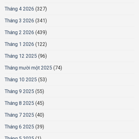
Tháng 4 2026
(327)
Tháng 3 2026
(341)
Tháng 2 2026
(439)
Tháng 1 2026
(122)
Tháng 12 2025
(96)
Tháng mười một 2025
(74)
Tháng 10 2025
(53)
Tháng 9 2025
(55)
Tháng 8 2025
(45)
Tháng 7 2025
(40)
Tháng 6 2025
(39)
Tháng 5 2025
(1)