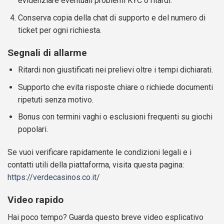
evidenziare eventuali problemi KYC o ritardi.
Conserva copia della chat di supporto e del numero di
ticket per ogni richiesta.
Segnali di allarme
Ritardi non giustificati nei prelievi oltre i tempi dichiarati.
Supporto che evita risposte chiare o richiede documenti
ripetuti senza motivo.
Bonus con termini vaghi o esclusioni frequenti su giochi
popolari.
Se vuoi verificare rapidamente le condizioni legali e i
contatti utili della piattaforma, visita questa pagina:
https://verdecasinos.co.it/
Video rapido
Hai poco tempo? Guarda questo breve video esplicativo