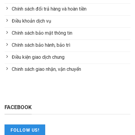
Chính sách đổi trả hàng và hoàn tiền
Điều khoản dịch vụ
Chính sách bảo mật thông tin
Chính sách bảo hành, bảo trì
Điều kiện giao dịch chung
Chinh sách giao nhận, vận chuyển
FACEBOOK
FOLLOW US!