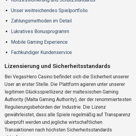
Unser weitreichendes Spielportfolio
Zahlungsmethoden im Detail
Lukratives Bonusprogramm
Mobile Gaming Experience
Fachkundiger Kundenservice
Lizensierung und Sicherheitsstandards
Bei VegasHero Casino befindet sich die Sicherheit unserer
User an erster Stelle. Die Plattform agieren unter unserer
legitimen Glücksspiellizenz der maltesischen Gaming
Authority (Malta Gaming Authority), der der renommiertesten
Regulierungsbehörden der Industrie. Die Lizenz
gewährleistet, dass alle Spiele regelmäßig auf Transparenz
überprüft werden und jegliche wirtschaftlichen
Transaktionen nach höchsten Sicherheitsstandards