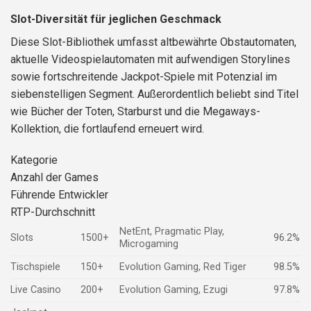
Slot-Diversität für jeglichen Geschmack
Diese Slot-Bibliothek umfasst altbewährte Obstautomaten,
aktuelle Videospielautomaten mit aufwendigen Storylines
sowie fortschreitende Jackpot-Spiele mit Potenzial im
siebenstelligen Segment. Außerordentlich beliebt sind Titel
wie Bücher der Toten, Starburst und die Megaways-
Kollektion, die fortlaufend erneuert wird.
Kategorie
Anzahl der Games
Führende Entwickler
RTP-Durchschnitt
NetEnt, Pragmatic Play,
Slots
1500+
96.2%
Microgaming
Tischspiele
150+
Evolution Gaming, Red Tiger
98.5%
Live Casino
200+
Evolution Gaming, Ezugi
97.8%