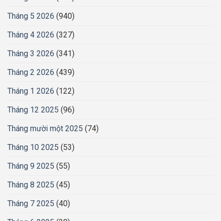
Tháng 5 2026
(940)
Tháng 4 2026
(327)
Tháng 3 2026
(341)
Tháng 2 2026
(439)
Tháng 1 2026
(122)
Tháng 12 2025
(96)
Tháng mười một 2025
(74)
Tháng 10 2025
(53)
Tháng 9 2025
(55)
Tháng 8 2025
(45)
Tháng 7 2025
(40)