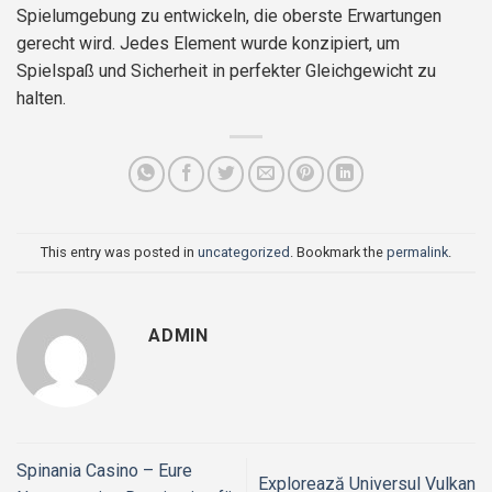
Spielumgebung zu entwickeln, die oberste Erwartungen
gerecht wird. Jedes Element wurde konzipiert, um
Spielspaß und Sicherheit in perfekter Gleichgewicht zu
halten.
This entry was posted in
uncategorized
. Bookmark the
permalink
.
ADMIN
Spinania Casino – Eure
Explorează Universul Vulkan