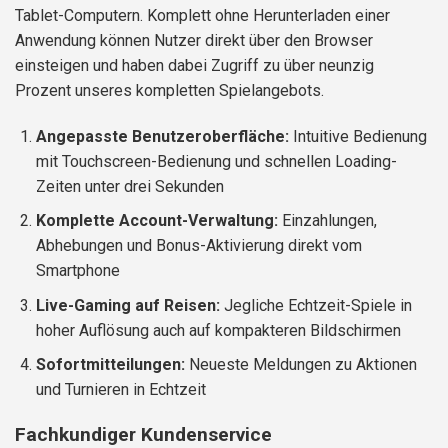
Tablet-Computern. Komplett ohne Herunterladen einer
Anwendung können Nutzer direkt über den Browser
einsteigen und haben dabei Zugriff zu über neunzig
Prozent unseres kompletten Spielangebots.
Angepasste Benutzeroberfläche:
Intuitive Bedienung
mit Touchscreen-Bedienung und schnellen Loading-
Zeiten unter drei Sekunden
Komplette Account-Verwaltung:
Einzahlungen,
Abhebungen und Bonus-Aktivierung direkt vom
Smartphone
Live-Gaming auf Reisen:
Jegliche Echtzeit-Spiele in
hoher Auflösung auch auf kompakteren Bildschirmen
Sofortmitteilungen:
Neueste Meldungen zu Aktionen
und Turnieren in Echtzeit
Fachkundiger Kundenservice