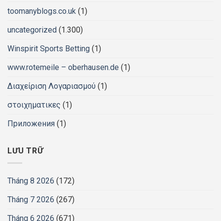
toomanyblogs.co.uk
(1)
uncategorized
(1.300)
Winspirit Sports Betting
(1)
www.rotemeile – oberhausen.de
(1)
Διαχείριση Λογαριασμού
(1)
στοιχηματικες
(1)
Приложения
(1)
LƯU TRỮ
Tháng 8 2026
(172)
Tháng 7 2026
(267)
Tháng 6 2026
(671)