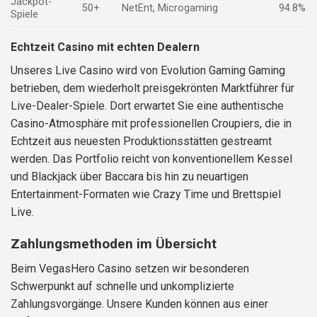
Jackpot-
50+
NetEnt, Microgaming
94.8%
Spiele
Echtzeit Casino mit echten Dealern
Unseres Live Casino wird von Evolution Gaming Gaming
betrieben, dem wiederholt preisgekrönten Marktführer für
Live-Dealer-Spiele. Dort erwartet Sie eine authentische
Casino-Atmosphäre mit professionellen Croupiers, die in
Echtzeit aus neuesten Produktionsstätten gestreamt
werden. Das Portfolio reicht von konventionellem Kessel
und Blackjack über Baccara bis hin zu neuartigen
Entertainment-Formaten wie Crazy Time und Brettspiel
Live.
Zahlungsmethoden im Übersicht
Beim VegasHero Casino setzen wir besonderen
Schwerpunkt auf schnelle und unkomplizierte
Zahlungsvorgänge. Unsere Kunden können aus einer