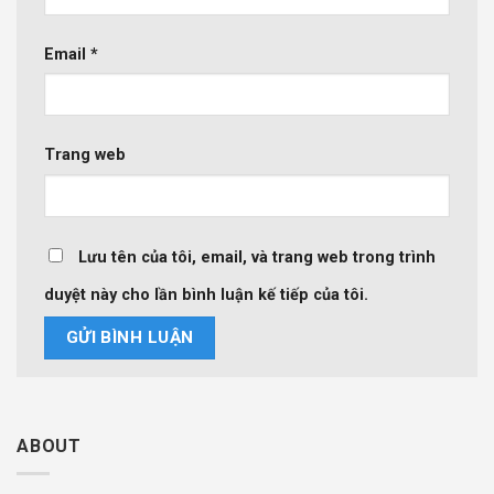
Email
*
Trang web
Lưu tên của tôi, email, và trang web trong trình
duyệt này cho lần bình luận kế tiếp của tôi.
ABOUT