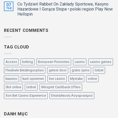
Co Tydzień Rabbet On Zakłady Sportowe, Kasyno
07
Th8
Hazardowe I Gorąca Stopa • polski region Play Now
Hellspin
RECENT COMMENTS
TAG CLOUD
Access
betting
Bonussen Promoties
casino
casino games
Flexibele Betalingsopties
getest door
gratis spins
Gxbet
kaasino
kunt opnemen
live casino
Mystake
online
Slot online
Unibet
Winspirit Cashback Offers
Xon Bet Casino Experience
Επαλήθευση Λογαριασμού
DANH MỤC