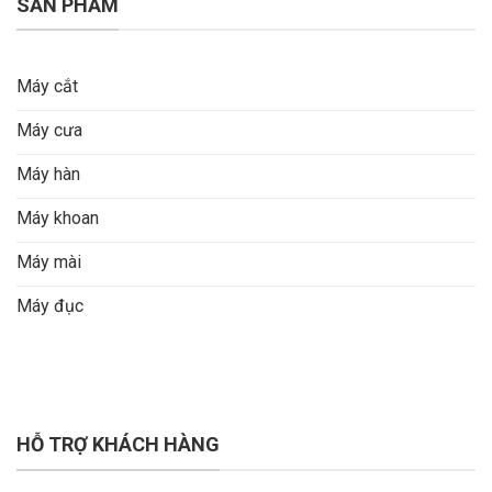
SẢN PHẨM
Máy cắt
Máy cưa
Máy hàn
Máy khoan
Máy mài
Máy đục
HỖ TRỢ KHÁCH HÀNG