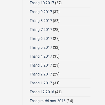
Tháng 10 2017
(27)
Tháng 9 2017
(37)
Tháng 8 2017
(52)
Tháng 7 2017
(28)
Tháng 6 2017
(27)
Tháng 5 2017
(32)
Tháng 4 2017
(35)
Tháng 3 2017
(23)
Tháng 2 2017
(29)
Tháng 1 2017
(31)
Tháng 12 2016
(41)
Tháng mười một 2016
(34)