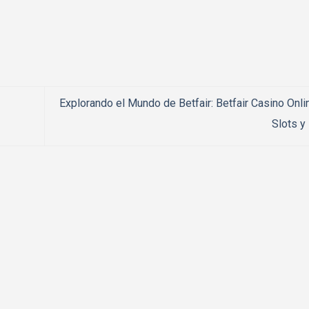
Explorando el Mundo de Betfair: Betfair Casino Onlin
Slots 