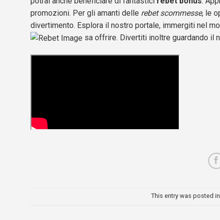
potrai anche beneficiare di fantastici
rebet bonus
. App
promozioni. Per gli amanti delle
rebet scommesse
, le 
divertimento. Esplora il nostro portale, immergiti nel 
sa offrire. Divertiti inoltre guardando i
This entry was posted i