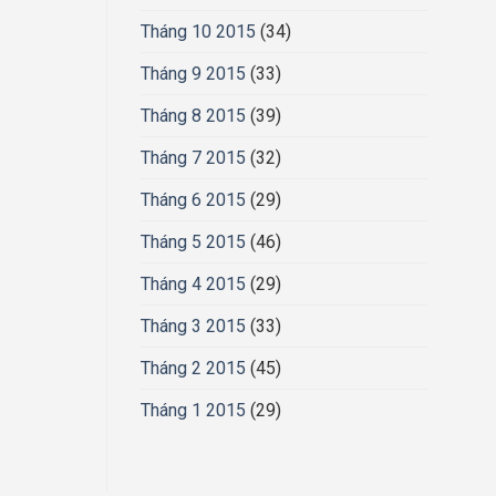
Tháng 10 2015
(34)
Tháng 9 2015
(33)
Tháng 8 2015
(39)
Tháng 7 2015
(32)
Tháng 6 2015
(29)
Tháng 5 2015
(46)
Tháng 4 2015
(29)
Tháng 3 2015
(33)
Tháng 2 2015
(45)
Tháng 1 2015
(29)