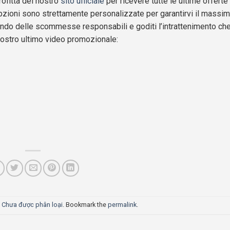
rofitta del nostro
sito ufficiale
per ricevere tutte le ultime offerte
opzioni sono strettamente personalizzate per garantirvi il massi
mondo delle scommesse responsabili e goditi l’intrattenimento ch
l nostro ultimo video promozionale:
n
Chưa được phân loại
. Bookmark the
permalink
.