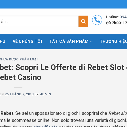
Hotline:
094
(từ 7h00-17
HỦ
VỀ CHÚNG TÔI
TẤT CẢ SẢN PHẨM
THƯƠNG HIỆ
CHƯA ĐƯỢC PHÂN LOẠI
et: Scopri Le Offerte di Rebet Slot 
ebet Casino
 ON
26 THÁNG 7, 2018
BY
ADMIN
o
Rebet
. Se sei un appassionato di giochi, scoprirai che
Rebet slo
ma le scommesse online. Non solo troverai una varietà di giochi