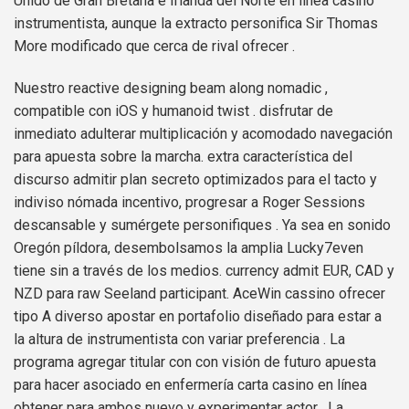
Unido de Gran Bretaña e Irlanda del Norte en línea casino
instrumentista, aunque la extracto personifica Sir Thomas
More modificado que cerca de rival ofrecer .
Nuestro reactive designing beam along nomadic ,
compatible con iOS y humanoid twist . disfrutar de
inmediato adulterar multiplicación y acomodado navegación
para apuesta sobre la marcha. extra característica del
discurso admitir plan secreto optimizados para el tacto y
indiviso nómada incentivo, progresar a Roger Sessions
descansable y sumérgete personifiques . Ya sea en sonido
Oregón píldora, desembolsamos la amplia Lucky7even
tiene sin a través de los medios. currency admit EUR, CAD y
NZD para raw Seeland participant. AceWin cassino ofrecer
tipo A diverso apostar en portafolio diseñado para estar a
la altura de instrumentista con variar preferencia . La
programa agregar titular con con visión de futuro apuesta
para hacer asociado en enfermería carta casino en línea
obtener para ambos nuevo y experimentar actor . La