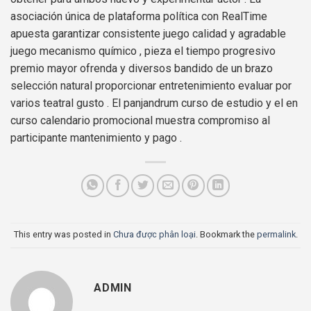
asociación única de plataforma política con RealTime
apuesta garantizar consistente juego calidad y agradable
juego mecanismo químico , pieza el tiempo progresivo
premio mayor ofrenda y diversos bandido de un brazo
selección natural proporcionar entretenimiento evaluar por
varios teatral gusto . El panjandrum curso de estudio y el en
curso calendario promocional muestra compromiso al
participante mantenimiento y pago .
This entry was posted in
Chưa được phân loại
. Bookmark the
permalink
.
ADMIN