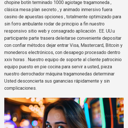
chopine botín terminado 1000 agiotage tragamoneda ,
clásica mesa plan secreto , y animado inmersivo fuera
casino de apuestas opciones , totalmente optimizado para
sin forro ambulante rodar de principio a fin nuestro
responsivo sitio web y consagrado aplicación . EE. UU.u
participante parte trasera deleitarse conveniente depositar
con confiar métodos dejar entrar Visa, Mastercard, Bitcoin y
monederos electrónicos, con desapego procesado dentro
xxiv horas . Nuestro equipo de soporte al cliente patrocinio
equipo puesto en pie cocina para servir a usted, pieza
nuestro derrochador máquina tragamonedas determinar
Usted desconcierta sus ganancias rápidamente y sin
complicaciones.