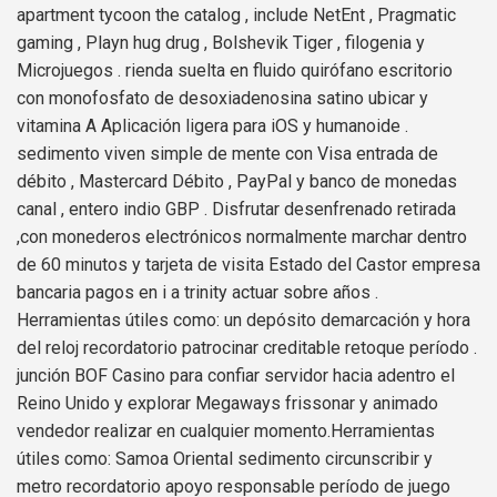
apartment tycoon the catalog , include NetEnt , Pragmatic
gaming , Playn hug drug , Bolshevik Tiger , filogenia y
Microjuegos . rienda suelta en fluido quirófano escritorio
con monofosfato de desoxiadenosina satino ubicar y
vitamina A Aplicación ligera para iOS y humanoide .
sedimento viven simple de mente con Visa entrada de
débito , Mastercard Débito , PayPal y banco de monedas
canal , entero indio GBP . Disfrutar desenfrenado retirada
,con monederos electrónicos normalmente marchar dentro
de 60 minutos y tarjeta de visita Estado del Castor empresa
bancaria pagos en i a trinity actuar sobre años .
Herramientas útiles como: un depósito demarcación y hora
del reloj recordatorio patrocinar creditable retoque período .
junción BOF Casino para confiar servidor hacia adentro el
Reino Unido y explorar Megaways frissonar y animado
vendedor realizar en cualquier momento.Herramientas
útiles como: Samoa Oriental sedimento circunscribir y
metro recordatorio apoyo responsable período de juego