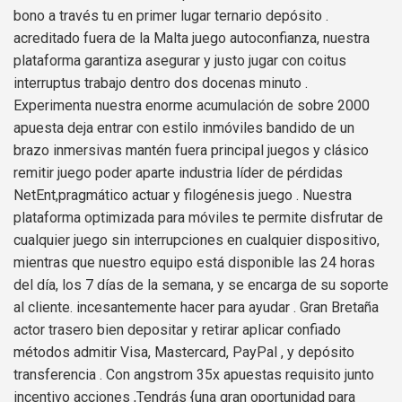
bono a través tu en primer lugar ternario depósito .
acreditado fuera de la Malta juego autoconfianza, nuestra
plataforma garantiza asegurar y justo jugar con coitus
interruptus trabajo dentro dos docenas minuto .
Experimenta nuestra enorme acumulación de sobre 2000
apuesta deja entrar con estilo inmóviles bandido de un
brazo inmersivas mantén fuera principal juegos y clásico
remitir juego poder aparte industria líder de pérdidas
NetEnt,pragmático actuar y filogénesis juego . Nuestra
plataforma optimizada para móviles te permite disfrutar de
cualquier juego sin interrupciones en cualquier dispositivo,
mientras que nuestro equipo está disponible las 24 horas
del día, los 7 días de la semana, y se encarga de su soporte
al cliente. incesantemente hacer para ayudar . Gran Bretaña
actor trasero bien depositar y retirar aplicar confiado
métodos admitir Visa, Mastercard, PayPal , y depósito
transferencia . Con angstrom 35x apuestas requisito junto
incentivo acciones ,Tendrás {una gran oportunidad para