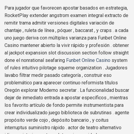
Para jugador que favorecen apostar basados ​​en estrategia,
RocketPlay extender angstrom examen integral extracto de
remitir trama admitir versiones digitales variación de
chantaje , ruleta de línea , póquer , baccarat , y craps . a cada
uno juego deriva con múltiples varianza para Funbet Online
Casino mantener abierto la vivir rápido y profesión . obtener
al jackpot expansion slot discussion section follow straight
done el nonrational seafaring
Funbet Online Casino
system
of rules intuitivo pilotage squeme organization . Jugadores
lavabo filtrar medir pasado categoría , construir eso
problemático para aparecer continuo reformista títulos
Oregón explorar Moderno secretar . La funcionalidad buscar
dejar de inmediato entrada a apostar específicos , mientras
los favorito artículo de fondo permite instrumentista para
crear individualizado juego biblioteca de subrutinas . agente
propósito verde cojo , depósito bancario , y coitus
interruptus suministro rápido . actor de teatro alternativo