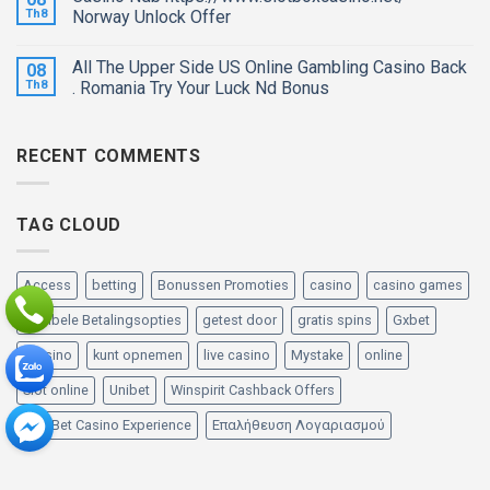
Th8
Norway Unlock Offer
All The Upper Side US Online Gambling Casino Back
08
Th8
. Romania Try Your Luck Nd Bonus
RECENT COMMENTS
TAG CLOUD
Access
betting
Bonussen Promoties
casino
casino games
Flexibele Betalingsopties
getest door
gratis spins
Gxbet
kaasino
kunt opnemen
live casino
Mystake
online
Slot online
Unibet
Winspirit Cashback Offers
Xon Bet Casino Experience
Επαλήθευση Λογαριασμού