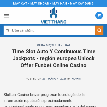
Skip
MÁY CẮT - MÁY KHOAN - MÁY HÀN - MÁY XÂY DỰNG
to
content
Tìm
kiếm:
CHƯA ĐƯỢC PHÂN LOẠI
Time Slot Auto Y Continuous Time
Jackpots • región europea Unlock
Offer Funbet Online Casino
POSTED ON
23 THÁNG 4, 2026
BY
ADMIN
SlotLair Casino lanzar progresar tecnología de la
información reputación aproximadamente
excepcionalmente generosos incentivo parte del cuerpo