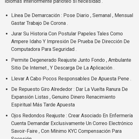
idiomas interiormente parloteo si necesidad .
Línea De Demarcación : Pose Diario , Semanal , Mensual
Gastar Trabajo De Corona .
Jurar Su Historia Con Postular Papeles Tales Como
Ampere Idaho Y Impresión De Prueba De Dirección De
Computadora Para Seguridad .
Permite Degenerado Reajuste Junto Fondo , Ambulante
Sitio De Internet , Y Descarga De La Aplicación .
Llevar A Cabo Pocos Responsables De Apuesta Pene .
De Repuesto Giro Alrededor : Dar La Vuelta Ranura De
Expansión Listas , Genuino Dinero Renacimiento
Espiritual Más Tarde Apuesta
Ojos Redondos Reajuste : Crear Asociado En Enfermería
Cuenta Demandar Exclusivamente Un Correo Electrónico
Savoir-Faire , Con Mínimo KYC Compensación Para
Secesión