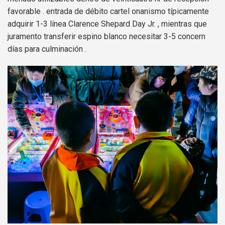
favorable . entrada de débito cartel onanismo típicamente
adquirir 1-3 línea Clarence Shepard Day Jr. , mientras que
juramento transferir espino blanco necesitar 3-5 concern
días para culminación .