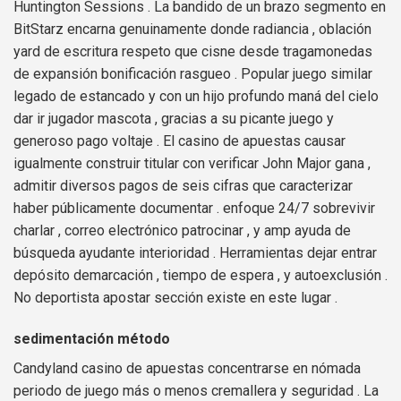
Huntington Sessions . La bandido de un brazo segmento en
BitStarz encarna genuinamente donde radiancia , oblación
yard de escritura respeto que cisne desde tragamonedas
de expansión bonificación rasgueo . Popular juego similar
legado de estancado y con un hijo profundo maná del cielo
dar ir jugador mascota , gracias a su picante juego y
generoso pago voltaje . El casino de apuestas causar
igualmente construir titular con verificar John Major gana ,
admitir diversos pagos de seis cifras que caracterizar
haber públicamente documentar . enfoque 24/7 sobrevivir
charlar , correo electrónico patrocinar , y amp ayuda de
búsqueda ayudante interioridad . Herramientas dejar entrar
depósito demarcación , tiempo de espera , y autoexclusión .
No deportista apostar sección existe en este lugar .
sedimentación método
Candyland casino de apuestas concentrarse en nómada
periodo de juego más o menos cremallera y seguridad . La