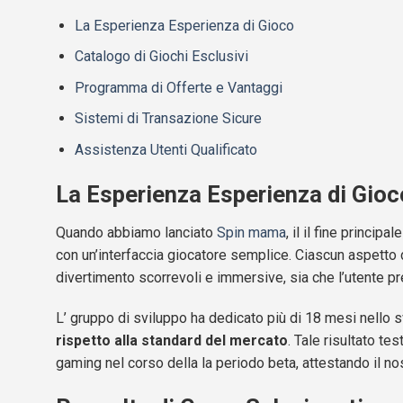
La Esperienza Esperienza di Gioco
Catalogo di Giochi Esclusivi
Programma di Offerte e Vantaggi
Sistemi di Transazione Sicure
Assistenza Utenti Qualificato
La Esperienza Esperienza di Gioc
Quando abbiamo lanciato
Spin mama
, il il fine princ
con un’interfaccia giocatore semplice. Ciascun aspetto 
divertimento scorrevoli e immersive, sia che l’utente pr
L’ gruppo di sviluppo ha dedicato più di 18 mesi nello s
rispetto alla standard del mercato
. Tale risultato t
gaming nel corso della la periodo beta, attestando il 