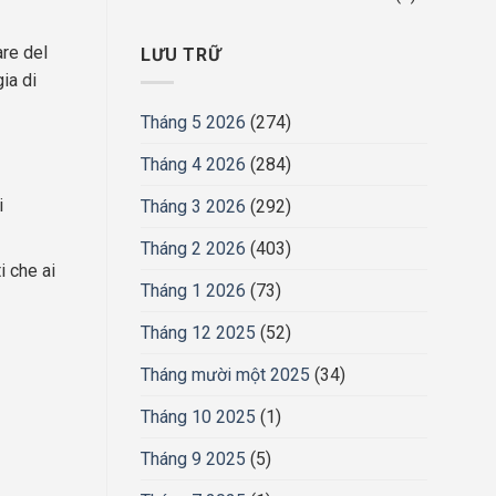
are del
LƯU TRỮ
ia di
Tháng 5 2026
(274)
Tháng 4 2026
(284)
i
Tháng 3 2026
(292)
Tháng 2 2026
(403)
i che ai
Tháng 1 2026
(73)
Tháng 12 2025
(52)
Tháng mười một 2025
(34)
Tháng 10 2025
(1)
Tháng 9 2025
(5)