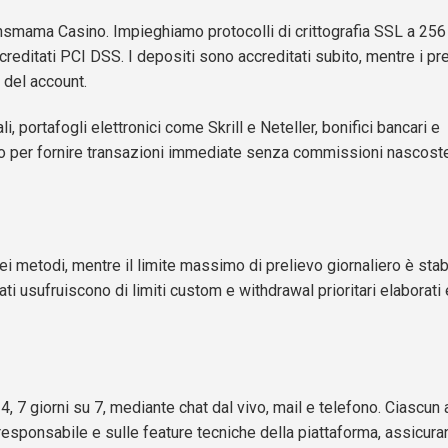
nsmama Casino. Impieghiamo protocolli di crittografia SSL a 256 
ditati PCI DSS. I depositi sono accreditati subito, mentre i pre
 del account.
, portafogli elettronici come Skrill e Neteller, bonifici bancari e
to per fornire transazioni immediate senza commissioni nascost
i metodi, mentre il limite massimo di prelievo giornaliero è stabi
ti usufruiscono di limiti custom e withdrawal prioritari elaborati
4, 7 giorni su 7, mediante chat dal vivo, mail e telefono. Ciascun
esponsabile e sulle feature tecniche della piattaforma, assicur