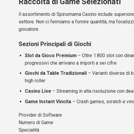
Raccolta di Game Selezionati
Il assortimento di Spinsmama Casino include superiore di
settore. Non ci fermiamo a fornire quantità, ma focalizz
giocatore.
Sezioni Principali di Giochi
Slot da Gioco Premium
– Oltre 1.800 slot con din
progressivi che arrivano a importi a sei cifre
Giochi da Table Tradizionali
– Varianti diverse di bl
high roller
Casino Live
– Streaming in alta risoluzione con deal
Game Instant Vincita
– Crash games, scratch e vinci
Provider di Software
Numero di Game
Specialità