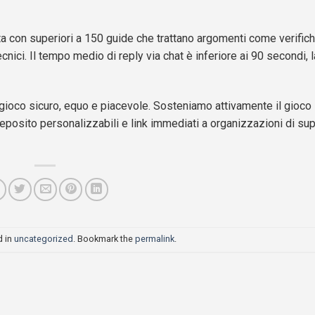
con superiori a 150 guide che trattano argomenti come verifich
cnici. Il tempo medio di reply via chat è inferiore ai 90 secondi,
ioco sicuro, equo e piacevole. Sosteniamo attivamente il gioco
deposito personalizzabili e link immediati a organizzazioni di su
d in
uncategorized
. Bookmark the
permalink
.