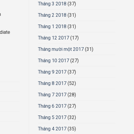
Tháng 3 2018
(37)
n
Tháng 2 2018
(31)
Tháng 1 2018
(31)
diate
Tháng 12 2017
(17)
Tháng mười một 2017
(31)
Tháng 10 2017
(27)
Tháng 9 2017
(37)
Tháng 8 2017
(52)
Tháng 7 2017
(28)
Tháng 6 2017
(27)
Tháng 5 2017
(32)
Tháng 4 2017
(35)