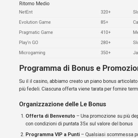
Ritorno Medio
NetEnt
320+
Sl
Evolution Game
85+
Ca
Pragmatic Game
410+
Me
Play’n GO
280+
Sl
Microgaming
350+
Ja
Programma di Bonus e Promozio
Su il il casino, abbiamo creato un piano bonus articolato s
più fedeli. Ciascuna offerta viene tarata per fornire term
Organizzazione delle Le Bonus
Offerta di Benvenuto
– Una promozione su più depo
con condizioni di puntata 35x sul valore del bonus
Programma VIP a Punti
– Qualsiasi scommessa prod