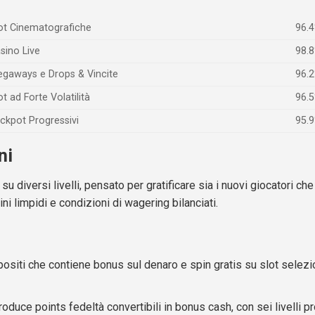
ot Cinematografiche
96.
sino Live
98.
gaways e Drops & Vincite
96.
ot ad Forte Volatilità
96.
ckpot Progressivi
95.
ni
u diversi livelli, pensato per gratificare sia i nuovi giocatori che
ini limpidi e condizioni di wagering bilanciati.
siti che contiene bonus sul denaro e spin gratis su slot selezi
uce points fedeltà convertibili in bonus cash, con sei livelli p