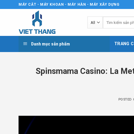
Skip
MÁY CẮT - MÁY KHOAN - MÁY HÀN - MÁY XÂY DỰNG
to
content
Tìm
kiếm:
Danh mục sản phẩm
TRANG C
Spinsmama Casino: La Meta
POSTED