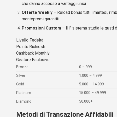
che danno accesso a vantaggi unici
Offerte Weekly
– Reload bonus tutti i martedì, rim
montepremi garantiti
Promozioni Custom
– Il l’ sistema studia le gusti
Livello Fedeltà
Points Richiesti
Cashback Monthly
Gestore Esclusivo
Bronze
0 – 999
Silver
1.000 – 4.999
Gold
5.000 – 14.999
Platinum
15.000 – 49.999
Diamond
50.000+
Metodi di Transazione Affidabili