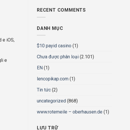
RECENT COMMENTS
DANH MỤC
d e iOS,
$10 payid casino
(1)
Chưa được phân loại
(2.101)
li e
EN
(1)
lencopikap.com
(1)
Tin tức
(2)
uncategorized
(868)
www.rotemeile – oberhausen.de
(1)
LƯU TRỮ