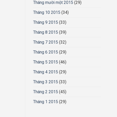
Tháng mười một 2015
(29)
Tháng 10 2015
(34)
Tháng 9 2015
(33)
Tháng 8 2015
(39)
Tháng 7 2015
(32)
Tháng 6 2015
(29)
Tháng 5 2015
(46)
Tháng 4 2015
(29)
Tháng 3 2015
(33)
Tháng 2 2015
(45)
Tháng 1 2015
(29)