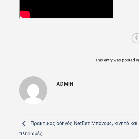
This entry was posted i
ADMIN
Πρακτικός οδηγός NetBet: Μπόνους, κινητό και
πληρωμές