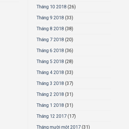
Tháng 10 2018
(26)
Tháng 9 2018
(33)
Tháng 8 2018
(38)
Tháng 7 2018
(20)
Tháng 6 2018
(36)
Tháng 5 2018
(28)
Tháng 4 2018
(33)
Tháng 3 2018
(37)
Tháng 2 2018
(31)
Tháng 1 2018
(31)
Tháng 12 2017
(17)
Tháng mười một 2017
(31)