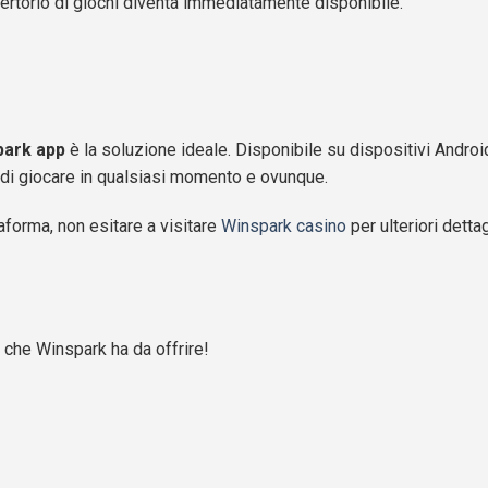
epertorio di giochi diventa immediatamente disponibile.
park app
è la soluzione ideale. Disponibile su dispositivi Androi
e di giocare in qualsiasi momento e ovunque.
aforma, non esitare a visitare
Winspark casino
per ulteriori dettag
à che Winspark ha da offrire!