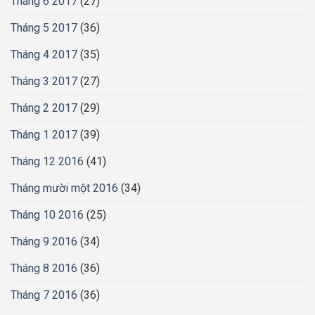
Tháng 6 2017
(27)
Tháng 5 2017
(36)
Tháng 4 2017
(35)
Tháng 3 2017
(27)
Tháng 2 2017
(29)
Tháng 1 2017
(39)
Tháng 12 2016
(41)
Tháng mười một 2016
(34)
Tháng 10 2016
(25)
Tháng 9 2016
(34)
Tháng 8 2016
(36)
Tháng 7 2016
(36)