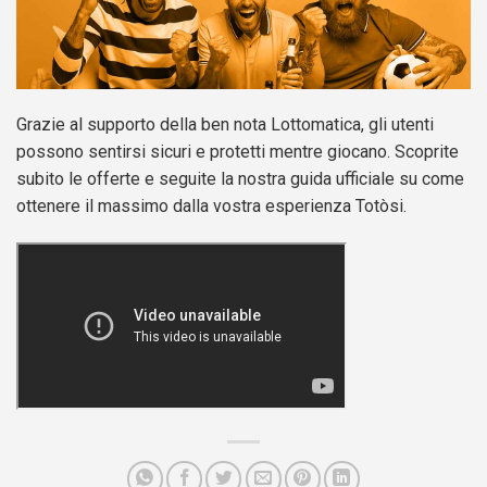
Grazie al supporto della ben nota Lottomatica, gli utenti
possono sentirsi sicuri e protetti mentre giocano. Scoprite
subito le offerte e seguite la nostra guida ufficiale su come
ottenere il massimo dalla vostra esperienza Totòsi.