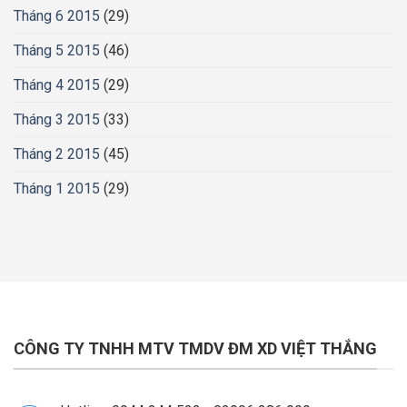
Tháng 6 2015
(29)
Tháng 5 2015
(46)
Tháng 4 2015
(29)
Tháng 3 2015
(33)
Tháng 2 2015
(45)
Tháng 1 2015
(29)
CÔNG TY TNHH MTV TMDV ĐM XD VIỆT THẮNG