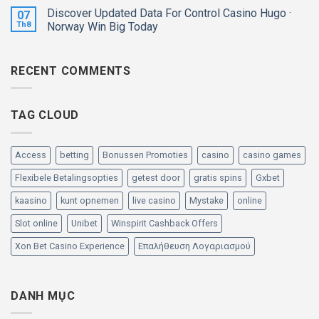
Discover Updated Data For Control Casino Hugo ·
07
Th8
Norway Win Big Today
RECENT COMMENTS
TAG CLOUD
Access
betting
Bonussen Promoties
casino
casino games
Flexibele Betalingsopties
getest door
gratis spins
Gxbet
kaasino
kunt opnemen
live casino
Mystake
online
Slot online
Unibet
Winspirit Cashback Offers
Xon Bet Casino Experience
Επαλήθευση Λογαριασμού
DANH MỤC