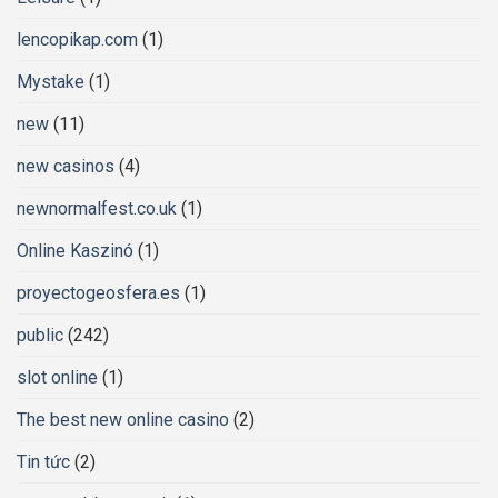
lencopikap.com
(1)
Mystake
(1)
new
(11)
new casinos
(4)
newnormalfest.co.uk
(1)
Online Kaszinó
(1)
proyectogeosfera.es
(1)
public
(242)
slot online
(1)
The best new online casino
(2)
Tin tức
(2)