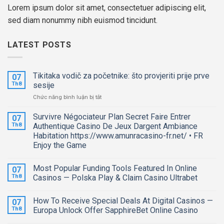
Lorem ipsum dolor sit amet, consectetuer adipiscing elit,
sed diam nonummy nibh euismod tincidunt.
LATEST POSTS
Tikitaka vodič za početnike: što provjeriti prije prve
07
Th8
sesije
ở
Chức năng bình luận bị tắt
Tikitaka
vodič
Survivre Négociateur Plan Secret Faire Entrer
07
za
Th8
Authentique Casino De Jeux Dargent Ambiance
početnike:
Habitation https://www.amunracasino-fr.net/ • FR
što
Enjoy the Game
provjeriti
prije
prve
Most Popular Funding Tools Featured In Online
07
sesije
Th8
Casinos — Polska Play & Claim Casino Ultrabet
How To Receive Special Deals At Digital Casinos —
07
Th8
Europa Unlock Offer SapphireBet Online Casino