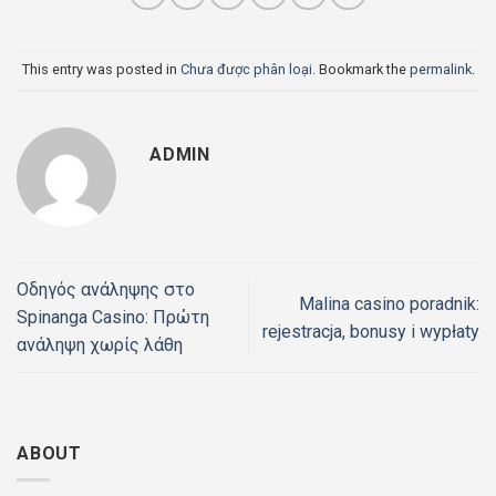
This entry was posted in
Chưa được phân loại
. Bookmark the
permalink
.
ADMIN
Οδηγός ανάληψης στο
Malina casino poradnik:
Spinanga Casino: Πρώτη
rejestracja, bonusy i wypłaty
ανάληψη χωρίς λάθη
ABOUT