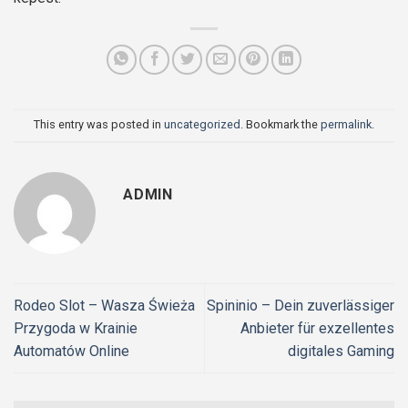
This entry was posted in
uncategorized
. Bookmark the
permalink
.
ADMIN
Rodeo Slot – Wasza Świeża
Spininio – Dein zuverlässiger
Przygoda w Krainie
Anbieter für exzellentes
Automatów Online
digitales Gaming