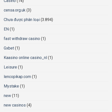
Casino
(14)
censa.org.uk
(3)
Chưa được phân loại
(3.894)
EN
(1)
fast withdraw casino
(1)
Gxbet
(1)
Kaasino online casino_nl
(1)
Leisure
(1)
lencopikap.com
(1)
Mystake
(1)
new
(11)
new casinos
(4)