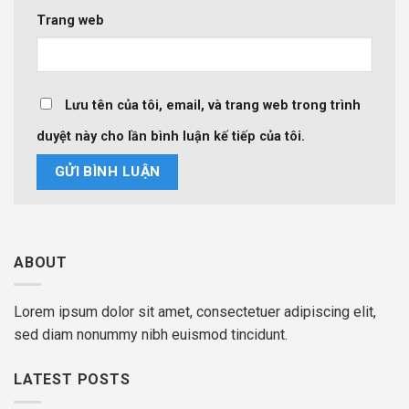
Trang web
Lưu tên của tôi, email, và trang web trong trình
duyệt này cho lần bình luận kế tiếp của tôi.
ABOUT
Lorem ipsum dolor sit amet, consectetuer adipiscing elit,
sed diam nonummy nibh euismod tincidunt.
LATEST POSTS