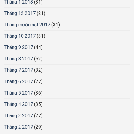
Tháng 1 2018
(31)
Tháng 12 2017
(21)
Tháng mười một 2017
(31)
Tháng 10 2017
(31)
Tháng 9 2017
(44)
Tháng 8 2017
(52)
Tháng 7 2017
(32)
Tháng 6 2017
(27)
Tháng 5 2017
(36)
Tháng 4 2017
(35)
Tháng 3 2017
(27)
Tháng 2 2017
(29)