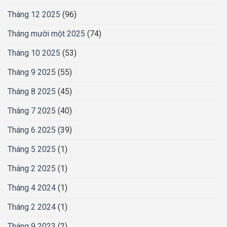
Tháng 12 2025
(96)
Tháng mười một 2025
(74)
Tháng 10 2025
(53)
Tháng 9 2025
(55)
Tháng 8 2025
(45)
Tháng 7 2025
(40)
Tháng 6 2025
(39)
Tháng 5 2025
(1)
Tháng 2 2025
(1)
Tháng 4 2024
(1)
Tháng 2 2024
(1)
Tháng 9 2023
(2)