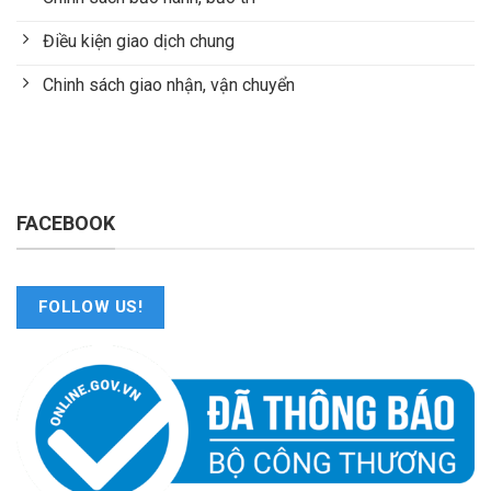
Điều kiện giao dịch chung
Chinh sách giao nhận, vận chuyển
FACEBOOK
FOLLOW US!