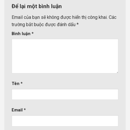
Để lại một bình luận
Email của bạn sẽ không được hiển thị công khai.
Các
trường bắt buộc được đánh dấu
*
Bình luận
*
Tên
*
Email
*