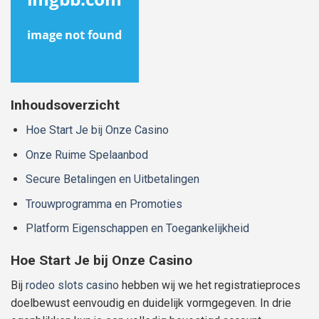
Inhoudsoverzicht
Hoe Start Je bij Onze Casino
Onze Ruime Spelaanbod
Secure Betalingen en Uitbetalingen
Trouwprogramma en Promoties
Platform Eigenschappen en Toegankelijkheid
Hoe Start Je bij Onze Casino
Bij
rodeo slots casino
hebben wij we het registratieproces
doelbewust eenvoudig en duidelijk vormgegeven. In drie