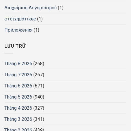
Διαχείριση Λογαριασμού
(1)
στοιχηματικες
(1)
Приложения
(1)
LƯU TRỮ
Tháng 8 2026
(268)
Tháng 7 2026
(267)
Tháng 6 2026
(671)
Tháng 5 2026
(940)
Tháng 4 2026
(327)
Tháng 3 2026
(341)
Tháng 2 2026
(439)