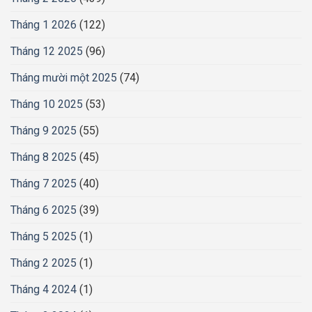
Tháng 1 2026
(122)
Tháng 12 2025
(96)
Tháng mười một 2025
(74)
Tháng 10 2025
(53)
Tháng 9 2025
(55)
Tháng 8 2025
(45)
Tháng 7 2025
(40)
Tháng 6 2025
(39)
Tháng 5 2025
(1)
Tháng 2 2025
(1)
Tháng 4 2024
(1)