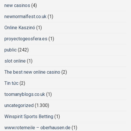
new casinos
(4)
newnormalfest.co.uk
(1)
Online Kaszinó
(1)
proyectogeosfera.es
(1)
public
(242)
slot online
(1)
The best new online casino
(2)
Tin tức
(2)
toomanyblogs.co.uk
(1)
uncategorized
(1.300)
Winspirit Sports Betting
(1)
www.rotemeile – oberhausen.de
(1)