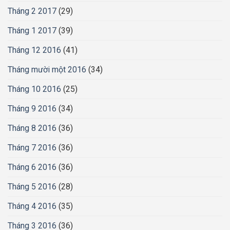
Tháng 2 2017
(29)
Tháng 1 2017
(39)
Tháng 12 2016
(41)
Tháng mười một 2016
(34)
Tháng 10 2016
(25)
Tháng 9 2016
(34)
Tháng 8 2016
(36)
Tháng 7 2016
(36)
Tháng 6 2016
(36)
Tháng 5 2016
(28)
Tháng 4 2016
(35)
Tháng 3 2016
(36)