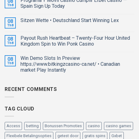
Programa Y Móvil Casino Cumplir Efbet Casino —
08
Th8
Spain Sign Up Today
Sitzen Wette • Deutschland Start Winning Lex
08
Th8
Payout Rush Heartbeat – Twenty-Four Hour United
08
Th8
Kingdom Spin to Win Ponk Casino
Win Demo Slots In Preview
08
Th8
https://www.bitkingzcasino-ca.net/ • Canadian
market Play Instantly
RECENT COMMENTS
TAG CLOUD
Access
betting
Bonussen Promoties
casino
casino games
Flexibele Betalingsopties
getest door
gratis spins
Gxbet