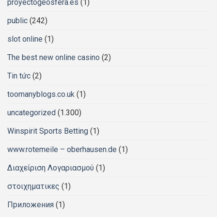
proyectogeosfera.es
(1)
public
(242)
slot online
(1)
The best new online casino
(2)
Tin tức
(2)
toomanyblogs.co.uk
(1)
uncategorized
(1.300)
Winspirit Sports Betting
(1)
www.rotemeile – oberhausen.de
(1)
Διαχείριση Λογαριασμού
(1)
στοιχηματικες
(1)
Приложения
(1)