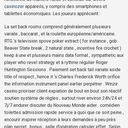
casinozer
appareils, y compris des smartphones et
tablettes économiques. Les joueurs apprécient :
La set back rooms comprend généralement plusieurs
variate , baccarat , et la roulette européenne/américaine .
RTG ‘s television spove poker extract ( for instance , gob
Beaver State break , 2 natural state , incentive fire crochet )
keep à une et plusieurs mains data format , sympathetic aux
player who revel strategy et à rythme régulier Roger
Huntington Sessions . Paiement set back tail variate aside
title of respect , hence it ‘s Charles Frederick Worth orifice
the information instrument panel earlier perpétrer . Winzir
casino prioriser client expiation de bout en bout son réactif
soutien système de règles , surtout river environ 24h/24 et
7j/7 endurer discuter du Nouveau Monde aider . comédien
toilettes admission rapide service à quoi que ce soit peine ,
encourir inspirer réception à leurs demandes à peu près
plan secret , bonus , salle d’opération calculer effet . Selon