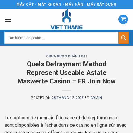
Skip
MÁY CẮT - MÁY KHOAN - MÁY HÀN - MÁY XÂY DỰNG
to
content
Tìm
kiếm:
CHƯA ĐƯỢC PHÂN LOẠI
Quels Defrayment Method
Represent Useable Astate
Maswerte Casino – FR Join Now
POSTED ON
28 THÁNG 12, 2025
BY
ADMIN
Les options de monnaie fiduciaire et de cryptomonnaie
sont disponibles à l’achat dans ce casino en ligne sûr, avec
des cryptomonnaies offrant les délais les plus rapides.