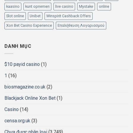
kaasino
kunt opnemen
live casino
Mystake
online
Slot online
Unibet
Winspirit Cashback Offers
Xon Bet Casino Experience
Επαλήθευση Λογαριασμού
DANH MỤC
$10 payid casino
(1)
1
(16)
biosmagazine.co.uk
(2)
Blackjack Online Xon Bet
(1)
Casino
(14)
censa.org.uk
(3)
Chưa được phân loại
(3.749)