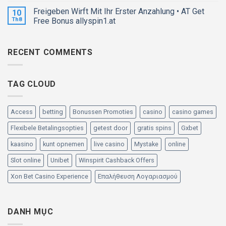
Freigeben Wirft Mit Ihr Erster Anzahlung • AT Get
10
Th8
Free Bonus allyspin1.at
RECENT COMMENTS
TAG CLOUD
Access
betting
Bonussen Promoties
casino
casino games
Flexibele Betalingsopties
getest door
gratis spins
Gxbet
kaasino
kunt opnemen
live casino
Mystake
online
Slot online
Unibet
Winspirit Cashback Offers
Xon Bet Casino Experience
Επαλήθευση Λογαριασμού
DANH MỤC