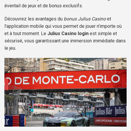
éventail de jeux et de bonus exclusifs.
Découvrez les avantages du
bonus Julius Casino
et
l’application mobile qui vous permet de jouer n’importe où
et à tout moment. Le
Julius Casino login
est simple et
sécurisé, vous garantissant une immersion immédiate dans
le jeu.