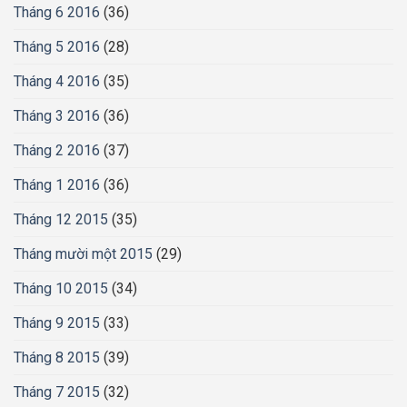
Tháng 6 2016
(36)
Tháng 5 2016
(28)
Tháng 4 2016
(35)
Tháng 3 2016
(36)
Tháng 2 2016
(37)
Tháng 1 2016
(36)
Tháng 12 2015
(35)
Tháng mười một 2015
(29)
Tháng 10 2015
(34)
Tháng 9 2015
(33)
Tháng 8 2015
(39)
Tháng 7 2015
(32)