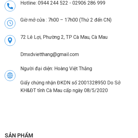
Hotline: 0944 244 522 - 02906 286 999
Giờ mở cửa : 7h00 – 17h00 (Thứ 2 đến CN)
72 Lê Lợi, Phường 2, TP Cà Mau, Cà Mau
Dmxdvietthang@gmail.com
Người đại diện: Hoàng Việt Thắng
Giấy chứng nhận ĐKDN số 2001328950 Do Sở
KH&ĐT tỉnh Cà Mau cấp ngày 08/5/2020
SẢN PHẨM