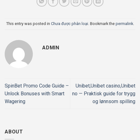
This entry was posted in
Chưa được phân loại
. Bookmark the
permalink
.
ADMIN
SpinBet Promo Code Guide –
Unibet,Unibet casino,Unibet
Unlock Bonuses with Smart
no — Praktisk guide for trygg
Wagering
og lønnsom spilling
ABOUT