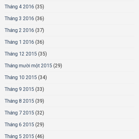
Tháng 4 2016
(35)
Tháng 3 2016
(36)
Tháng 2 2016
(37)
Tháng 1 2016
(36)
Tháng 12 2015
(35)
Tháng mười một 2015
(29)
Tháng 10 2015
(34)
Tháng 9 2015
(33)
Tháng 8 2015
(39)
Tháng 7 2015
(32)
Tháng 6 2015
(29)
Tháng 5 2015
(46)