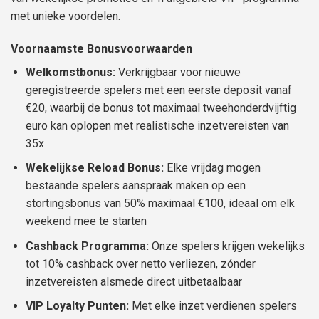
met unieke voordelen.
Voornaamste Bonusvoorwaarden
Welkomstbonus:
Verkrijgbaar voor nieuwe
geregistreerde spelers met een eerste deposit vanaf
€20, waarbij de bonus tot maximaal tweehonderdvijftig
euro kan oplopen met realistische inzetvereisten van
35x
Wekelijkse Reload Bonus:
Elke vrijdag mogen
bestaande spelers aanspraak maken op een
stortingsbonus van 50% maximaal €100, ideaal om elk
weekend mee te starten
Cashback Programma:
Onze spelers krijgen wekelijks
tot 10% cashback over netto verliezen, zónder
inzetvereisten alsmede direct uitbetaalbaar
VIP Loyalty Punten:
Met elke inzet verdienen spelers