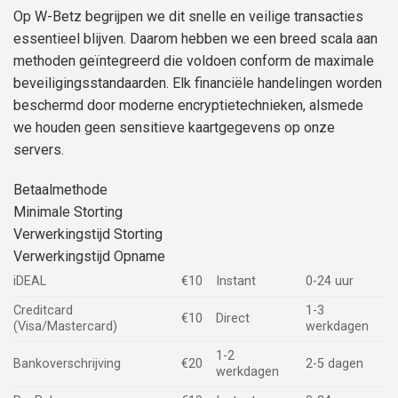
Op W-Betz begrijpen we dit snelle en veilige transacties
essentieel blijven. Daarom hebben we een breed scala aan
methoden geïntegreerd die voldoen conform de maximale
beveiligingsstandaarden. Elk financiële handelingen worden
beschermd door moderne encryptietechnieken, alsmede
we houden geen sensitieve kaartgegevens op onze
servers.
Betaalmethode
Minimale Storting
Verwerkingstijd Storting
Verwerkingstijd Opname
iDEAL
€10
Instant
0-24 uur
Creditcard
1-3
€10
Direct
(Visa/Mastercard)
werkdagen
1-2
Bankoverschrijving
€20
2-5 dagen
werkdagen