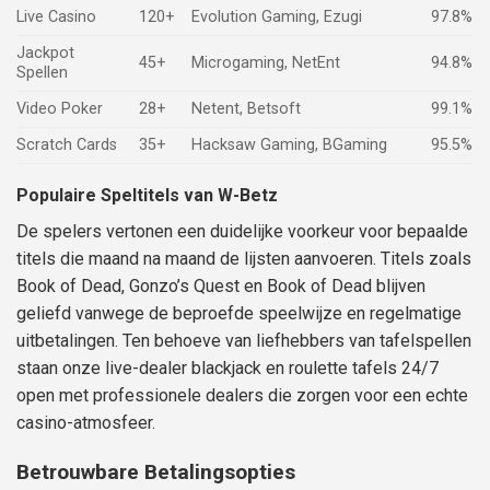
Live Casino
120+
Evolution Gaming, Ezugi
97.8%
Jackpot
45+
Microgaming, NetEnt
94.8%
Spellen
Video Poker
28+
Netent, Betsoft
99.1%
Scratch Cards
35+
Hacksaw Gaming, BGaming
95.5%
Populaire Speltitels van W-Betz
De spelers vertonen een duidelijke voorkeur voor bepaalde
titels die maand na maand de lijsten aanvoeren. Titels zoals
Book of Dead, Gonzo’s Quest en Book of Dead blijven
geliefd vanwege de beproefde speelwijze en regelmatige
uitbetalingen. Ten behoeve van liefhebbers van tafelspellen
staan onze live-dealer blackjack en roulette tafels 24/7
open met professionele dealers die zorgen voor een echte
casino-atmosfeer.
Betrouwbare Betalingsopties