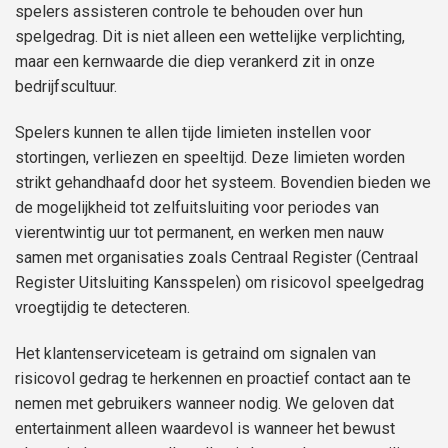
spelers assisteren controle te behouden over hun
spelgedrag. Dit is niet alleen een wettelijke verplichting,
maar een kernwaarde die diep verankerd zit in onze
bedrijfscultuur.
Spelers kunnen te allen tijde limieten instellen voor
stortingen, verliezen en speeltijd. Deze limieten worden
strikt gehandhaafd door het systeem. Bovendien bieden we
de mogelijkheid tot zelfuitsluiting voor periodes van
vierentwintig uur tot permanent, en werken men nauw
samen met organisaties zoals Centraal Register (Centraal
Register Uitsluiting Kansspelen) om risicovol speelgedrag
vroegtijdig te detecteren.
Het klantenserviceteam is getraind om signalen van
risicovol gedrag te herkennen en proactief contact aan te
nemen met gebruikers wanneer nodig. We geloven dat
entertainment alleen waardevol is wanneer het bewust