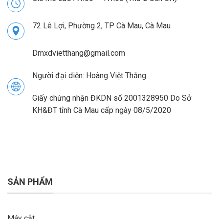
72 Lê Lợi, Phường 2, TP Cà Mau, Cà Mau
Dmxdvietthang@gmail.com
Người đại diện: Hoàng Việt Thắng
Giấy chứng nhận ĐKDN số 2001328950 Do Sở
KH&ĐT tỉnh Cà Mau cấp ngày 08/5/2020
SẢN PHẨM
Máy cắt