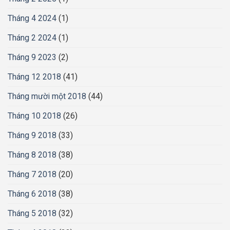
Tháng 4 2024
(1)
Tháng 2 2024
(1)
Tháng 9 2023
(2)
Tháng 12 2018
(41)
Tháng mười một 2018
(44)
Tháng 10 2018
(26)
Tháng 9 2018
(33)
Tháng 8 2018
(38)
Tháng 7 2018
(20)
Tháng 6 2018
(38)
Tháng 5 2018
(32)