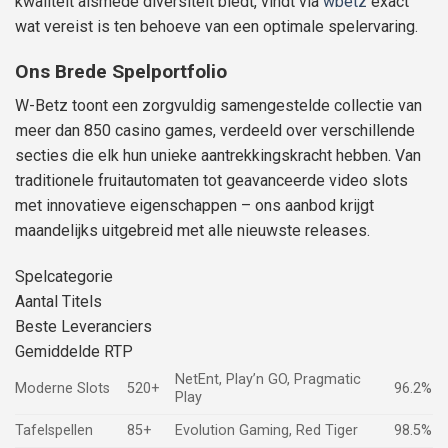
kwaliteit alsmede diversiteit biedt, vindt via
wbetz
exact
wat vereist is ten behoeve van een optimale spelervaring.
Ons Brede Spelportfolio
W-Betz toont een zorgvuldig samengestelde collectie van
meer dan 850 casino games, verdeeld over verschillende
secties die elk hun unieke aantrekkingskracht hebben. Van
traditionele fruitautomaten tot geavanceerde video slots
met innovatieve eigenschappen – ons aanbod krijgt
maandelijks uitgebreid met alle nieuwste releases.
Spelcategorie
Aantal Titels
Beste Leveranciers
Gemiddelde RTP
NetEnt, Play’n GO, Pragmatic
Moderne Slots
520+
96.2%
Play
Tafelspellen
85+
Evolution Gaming, Red Tiger
98.5%