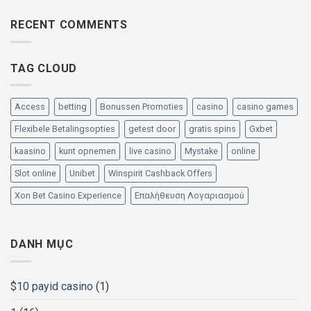
RECENT COMMENTS
TAG CLOUD
Access
betting
Bonussen Promoties
casino
casino games
Flexibele Betalingsopties
getest door
gratis spins
Gxbet
kaasino
kunt opnemen
live casino
Mystake
online
Slot online
Unibet
Winspirit Cashback Offers
Xon Bet Casino Experience
Επαλήθευση Λογαριασμού
DANH MỤC
$10 payid casino
(1)