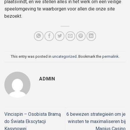
plaatsvindt, en we stellen alles in het werk om een veilige
speelomgeving te waarborgen voor allen die onze site
bezoekt.
This entry was posted in
uncategorized
. Bookmark the
permalink
.
ADMIN
Vincispin – Osobista Bramą
6 bewezen strategieën om je
do Świata Ekscytacji
winsten te maximaliseren bij
Kasynowej
Magius Casino