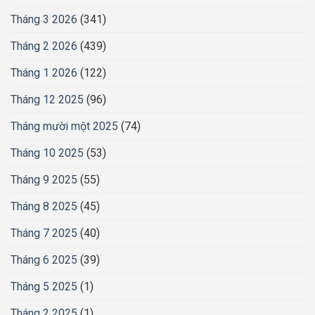
Tháng 3 2026
(341)
Tháng 2 2026
(439)
Tháng 1 2026
(122)
Tháng 12 2025
(96)
Tháng mười một 2025
(74)
Tháng 10 2025
(53)
Tháng 9 2025
(55)
Tháng 8 2025
(45)
Tháng 7 2025
(40)
Tháng 6 2025
(39)
Tháng 5 2025
(1)
Tháng 2 2025
(1)