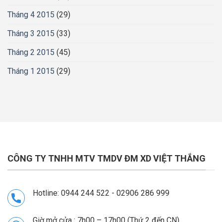
Tháng 4 2015
(29)
Tháng 3 2015
(33)
Tháng 2 2015
(45)
Tháng 1 2015
(29)
CÔNG TY TNHH MTV TMDV ĐM XD VIỆT THẮNG
Hotline: 0944 244 522 - 02906 286 999
Giờ mở cửa : 7h00 – 17h00 (Thứ 2 đến CN)