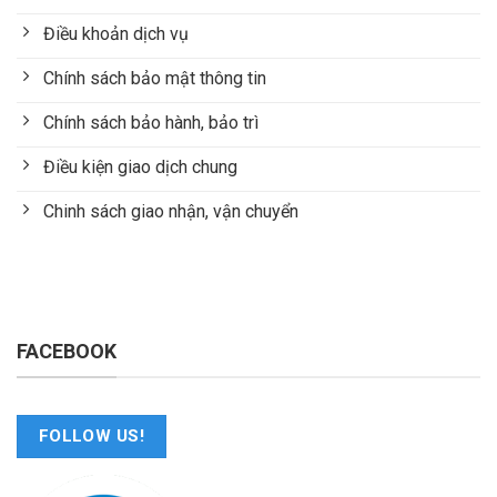
Điều khoản dịch vụ
Chính sách bảo mật thông tin
Chính sách bảo hành, bảo trì
Điều kiện giao dịch chung
Chinh sách giao nhận, vận chuyển
FACEBOOK
FOLLOW US!