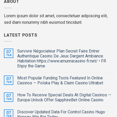
ABOUT
Lorem ipsum dolor sit amet, consectetuer adipiscing elit,
sed diam nonummy nibh euismod tincidunt.
LATEST POSTS
Survivre Négociateur Plan Secret Faire Entrer
07
Th8
Authentique Casino De Jeux Dargent Ambiance
Habitation https://www.amunracasino-fr.net/ • FR
Enjoy the Game
Most Popular Funding Tools Featured In Online
07
Th8
Casinos — Polska Play & Claim Casino Ultrabet
How To Receive Special Deals At Digital Casinos —
07
Th8
Europa Unlock Offer SapphireBet Online Casino
Discover Updated Data For Control Casino Hugo ·
07
Th8
Norway Win Big Today