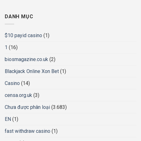
DANH MỤC
$10 payid casino
(1)
1
(16)
biosmagazine.co.uk
(2)
Blackjack Online Xon Bet
(1)
Casino
(14)
censa.org.uk
(3)
Chưa được phân loại
(3.683)
EN
(1)
fast withdraw casino
(1)