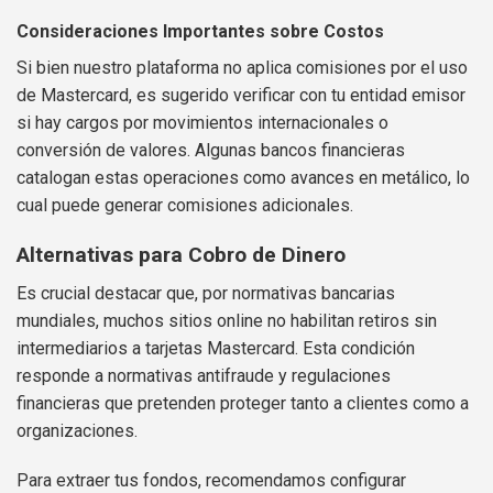
Consideraciones Importantes sobre Costos
Si bien nuestro plataforma no aplica comisiones por el uso
de Mastercard, es sugerido verificar con tu entidad emisor
si hay cargos por movimientos internacionales o
conversión de valores. Algunas bancos financieras
catalogan estas operaciones como avances en metálico, lo
cual puede generar comisiones adicionales.
Alternativas para Cobro de Dinero
Es crucial destacar que, por normativas bancarias
mundiales, muchos sitios online no habilitan retiros sin
intermediarios a tarjetas Mastercard. Esta condición
responde a normativas antifraude y regulaciones
financieras que pretenden proteger tanto a clientes como a
organizaciones.
Para extraer tus fondos, recomendamos configurar