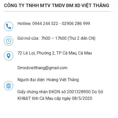
CÔNG TY TNHH MTV TMDV ĐM XD VIỆT THẮNG
Hotline: 0944 244 522 - 02906 286 999
Giờ mở cửa : 7h00 – 17h00 (Thứ 2 đến CN)
72 Lê Lợi, Phường 2, TP Cà Mau, Cà Mau
Dmxdvietthang@gmail.com
Người đại diện: Hoàng Việt Thắng
Giấy chứng nhận ĐKDN số 2001328950 Do Sở
KH&ĐT tỉnh Cà Mau cấp ngày 08/5/2020