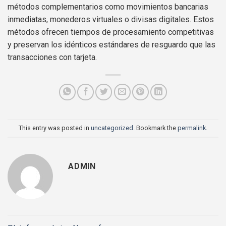
métodos complementarios como movimientos bancarias
inmediatas, monederos virtuales o divisas digitales. Estos
métodos ofrecen tiempos de procesamiento competitivas
y preservan los idénticos estándares de resguardo que las
transacciones con tarjeta.
This entry was posted in
uncategorized
. Bookmark the
permalink
.
ADMIN