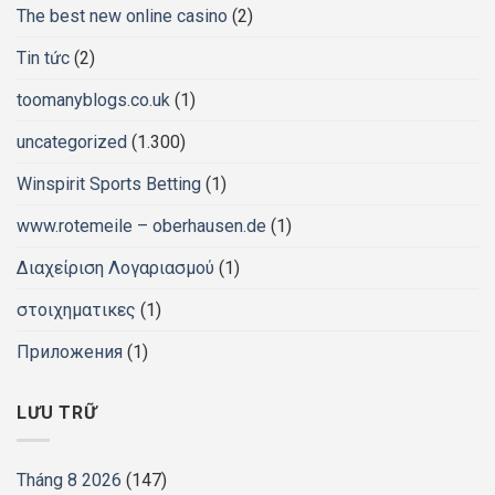
The best new online casino
(2)
Tin tức
(2)
toomanyblogs.co.uk
(1)
uncategorized
(1.300)
Winspirit Sports Betting
(1)
www.rotemeile – oberhausen.de
(1)
Διαχείριση Λογαριασμού
(1)
στοιχηματικες
(1)
Приложения
(1)
LƯU TRỮ
Tháng 8 2026
(147)