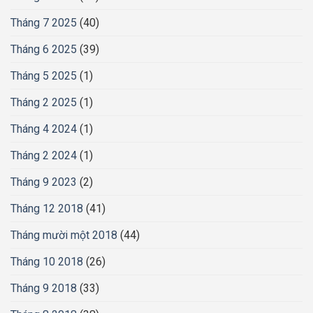
Tháng 7 2025
(40)
Tháng 6 2025
(39)
Tháng 5 2025
(1)
Tháng 2 2025
(1)
Tháng 4 2024
(1)
Tháng 2 2024
(1)
Tháng 9 2023
(2)
Tháng 12 2018
(41)
Tháng mười một 2018
(44)
Tháng 10 2018
(26)
Tháng 9 2018
(33)