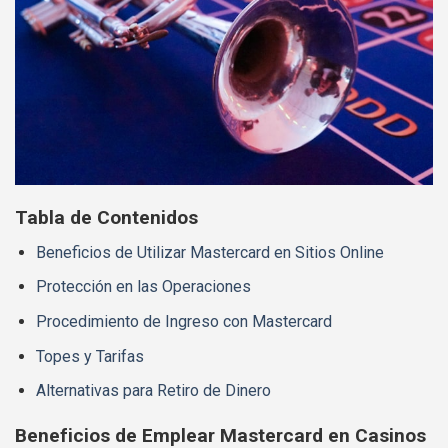
Tabla de Contenidos
Beneficios de Utilizar Mastercard en Sitios Online
Protección en las Operaciones
Procedimiento de Ingreso con Mastercard
Topes y Tarifas
Alternativas para Retiro de Dinero
Beneficios de Emplear Mastercard en Casinos