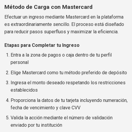
Método de Carga con Mastercard
Efectuar un ingreso mediante Mastercard en la plataforma
es extraordinariamente sencillo. El proceso está diseñado
para reducir pasos superfluos y maximizar la eficiencia.
Etapas para Completar tu Ingreso
Entra a la zona de pagos o caja dentro de tu perfil
personal
Elige Mastercard como tu método preferido de depósito
Ingresa el monto deseado respetando los restricciones
establecidos
Proporciona la datos de tu tarjeta incluyendo numeración,
fecha de vencimiento y clave CVV
Valida la acción mediante el número de validación
enviado por tu institución