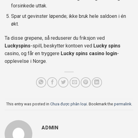
forsinkede uttak.
Spar ut gevinster løpende; ikke bruk hele saldoen i én
økt.
Ta disse grepene, så reduserer du friksjon ved
Luckyspins
-spill, beskytter kontoen ved
Lucky spins
casino, og får en tryggere
Lucky spins casino login
-
opplevelse i Norge.
This entry was posted in
Chưa được phân loại
. Bookmark the
permalink
.
ADMIN