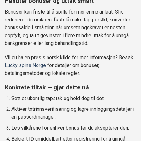
Håndter bonuser og uttak smart
Bonuser kan friste til å spille for mer enn planlagt. Slik
reduserer du risikoen: fastslå maks tap per økt, konverter
bonussaldo i små trinn når omsetningskravet er nesten
oppfylt, og ta ut gevinster i flere mindre uttak for å unngå
bankgrenser eller lang behandlingstid.
Vil du ha en presis norsk kilde for mer informasjon? Besøk
Lucky spins Norge
for detaljer om bonuser,
betalingsmetoder og lokale regler.
Konkrete tiltak — gjør dette nå
Sett et ukentlig tapstak og hold deg til det.
Aktiver totrinnsverifisering og lagre innloggingsdetaljer i
en passordmanager.
Les vilkårene for enhver bonus før du aksepterer den.
Bekreft ID umiddelbart etter registrering for å unngå