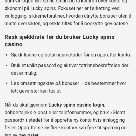
som vil logge inn, spille smart og ta kontroll over konto og
økonomi på Lucky spins. Fokuset her er feilretting ved
innlogging, sikkerhetsrutiner, hvordan utnytte bonuser uten å
miste oversikten, og enkle tiltak for å beskytte gevinstene.
Rask sjekkliste før du bruker Lucky spins
casino
Sjekk lisens og betalingsmetoder før du oppretter konto.
Bruk et unikt passord og aktiver totrinnsbekreftelse der
det er mulig.
Les omsetningskrav på bonuser – de bestemmer hvor
lett gevinster kan tas ut.
Når du skal gjennom
Lucky spins casino login
:
dobbeltsjekk e‑post eller telefonnummer, og bruk «Glemt
passord» i stedet for å opprette ny konto hvis innlogging
feiler. Opprettelse av flere kontoer kan føre til sperring og
tap av gevinster.