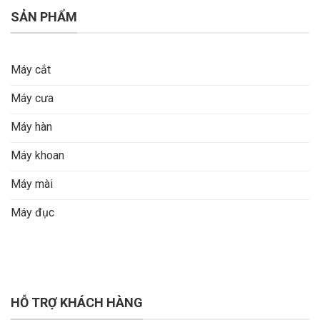
SẢN PHẨM
Máy cắt
Máy cưa
Máy hàn
Máy khoan
Máy mài
Máy đục
HỖ TRỢ KHÁCH HÀNG