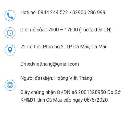
Hotline: 0944 244 522 - 02906 286 999
Giờ mở cửa : 7h00 – 17h00 (Thứ 2 đến CN)
72 Lê Lợi, Phường 2, TP Cà Mau, Cà Mau
Dmxdvietthang@gmail.com
Người đại diện: Hoàng Việt Thắng
Giấy chứng nhận ĐKDN số 2001328950 Do Sở
KH&ĐT tỉnh Cà Mau cấp ngày 08/5/2020