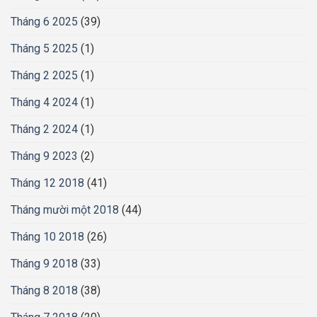
Tháng 6 2025
(39)
Tháng 5 2025
(1)
Tháng 2 2025
(1)
Tháng 4 2024
(1)
Tháng 2 2024
(1)
Tháng 9 2023
(2)
Tháng 12 2018
(41)
Tháng mười một 2018
(44)
Tháng 10 2018
(26)
Tháng 9 2018
(33)
Tháng 8 2018
(38)