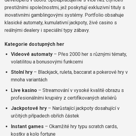
prestižními společnostmi, jež poskytují exkluzivní tituly s
inovativními gamblingovými systémy. Portfolio obsahuje
klasické automaty, kumulativní jackpoty, živé casino s
reálnými dealery i speciální typy zábavy.
Kategorie dostupných her
Videové automaty
– Přes 2000 her s různými tématy,
volatilitou a bonusovými funkcemi
Stolní hry
– Blackjack, ruleta, baccarat a pokerové hry v
mnoha variantách
Live kasino
– Streamování v vysoké kvalitě obrazu s
profesionálními krupiéry z certifikovaných ateliérů
Jackpotové hry
– Narůstající jackpoty dosahující v
určitých případech obřích částek
Instant games
– Okamžité hry typu scratch cards,
kostky a kolo fortune