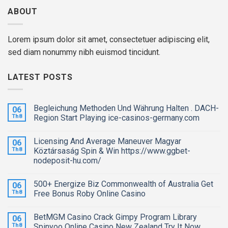
ABOUT
Lorem ipsum dolor sit amet, consectetuer adipiscing elit,
sed diam nonummy nibh euismod tincidunt.
LATEST POSTS
Begleichung Methoden Und Währung Halten . DACH-
06
Th8
Region Start Playing ice-casinos-germany.com
Licensing And Average Maneuver Magyar
06
Th8
Köztársaság Spin & Win https://www.ggbet-
nodeposit-hu.com/
500+ Energize Biz Commonwealth of Australia Get
06
Th8
Free Bonus Roby Online Casino
BetMGM Casino Crack Gimpy Program Library
06
Th8
Spinyoo Online Casino New Zealand Try It Now