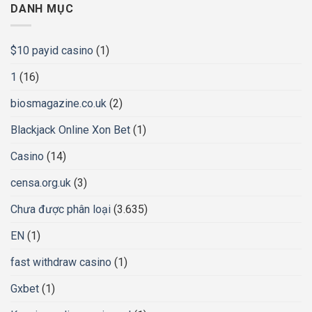
DANH MỤC
$10 payid casino
(1)
1
(16)
biosmagazine.co.uk
(2)
Blackjack Online Xon Bet
(1)
Casino
(14)
censa.org.uk
(3)
Chưa được phân loại
(3.635)
EN
(1)
fast withdraw casino
(1)
Gxbet
(1)