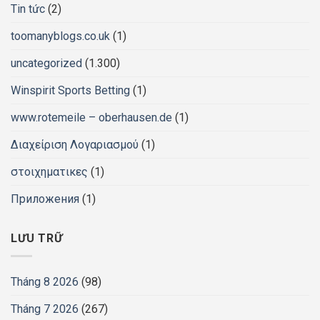
Tin tức
(2)
toomanyblogs.co.uk
(1)
uncategorized
(1.300)
Winspirit Sports Betting
(1)
www.rotemeile – oberhausen.de
(1)
Διαχείριση Λογαριασμού
(1)
στοιχηματικες
(1)
Приложения
(1)
LƯU TRỮ
Tháng 8 2026
(98)
Tháng 7 2026
(267)