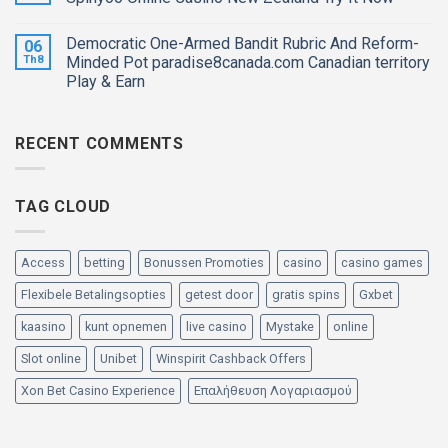
Democratic One-Armed Bandit Rubric And Reform-
06
Th8
Minded Pot paradise8canada.com Canadian territory
Play & Earn
RECENT COMMENTS
TAG CLOUD
Access
betting
Bonussen Promoties
casino
casino games
Flexibele Betalingsopties
getest door
gratis spins
Gxbet
kaasino
kunt opnemen
live casino
Mystake
online
Slot online
Unibet
Winspirit Cashback Offers
Xon Bet Casino Experience
Επαλήθευση Λογαριασμού