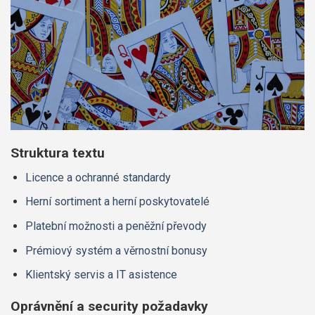
Struktura textu
Licence a ochranné standardy
Herní sortiment a herní poskytovatelé
Platební možnosti a peněžní převody
Prémiový systém a věrnostní bonusy
Klientský servis a IT asistence
Oprávnění a security požadavky