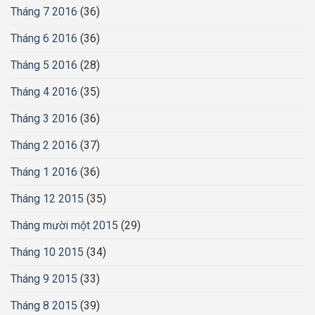
Tháng 7 2016
(36)
Tháng 6 2016
(36)
Tháng 5 2016
(28)
Tháng 4 2016
(35)
Tháng 3 2016
(36)
Tháng 2 2016
(37)
Tháng 1 2016
(36)
Tháng 12 2015
(35)
Tháng mười một 2015
(29)
Tháng 10 2015
(34)
Tháng 9 2015
(33)
Tháng 8 2015
(39)