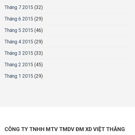
Tháng 7 2015
(32)
Tháng 6 2015
(29)
Tháng 5 2015
(46)
Tháng 4 2015
(29)
Tháng 3 2015
(33)
Tháng 2 2015
(45)
Tháng 1 2015
(29)
CÔNG TY TNHH MTV TMDV ĐM XD VIỆT THẮNG