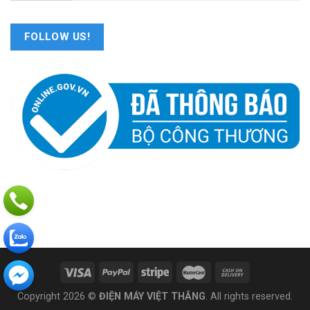
FOLLOW US!
Copyright 2026 ©
ĐIỆN MÁY VIỆT THẮNG
. All rights reserved.