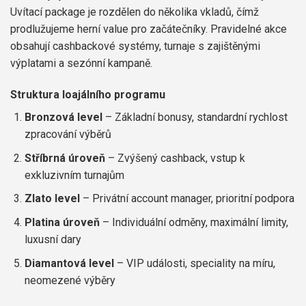
Uvítací package je rozdělen do několika vkladů, čímž
prodlužujeme herní value pro začátečníky. Pravidelné akce
obsahují cashbackové systémy, turnaje s zajištěnými
výplatami a sezónní kampaně.
Struktura loajálního programu
Bronzová level
– Základní bonusy, standardní rychlost
zpracování výběrů
Stříbrná úroveň
– Zvýšený cashback, vstup k
exkluzivním turnajům
Zlato level
– Privátní account manager, prioritní podpora
Platina úroveň
– Individuální odměny, maximální limity,
luxusní dary
Diamantová level
– VIP události, speciality na míru,
neomezené výběry