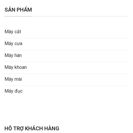
SẢN PHẨM
Máy cắt
Máy cưa
Máy hàn
Máy khoan
Máy mài
Máy đục
HỖ TRỢ KHÁCH HÀNG