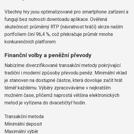
Všechny hry jsou optimalizované pro smartphone zařízení a
fungují bez nutnosti downloadu aplikace. Ověřená
skutečnost: průměrný RTP (návratnost hráči) skrze naším
portfoliem činí 96,4 %, což překračuje průměr mnoha
konkurenčních platforem.
Finanční volby a peněžní převody
Nabízíme diverzifikované transakční metody pokrývající
tradiční i moderní způsoby převodu peněz. Minimální vklad
je stanoven na dostupné částce, která dovoluje začít hrát
téměř každému. Výběry zpracováváme v nejkratším
možném čase, přičemž naprostá většina elektronických
metod je vyřízena do dvacetičtyř hodin.
Transakční metoda
Minimální deposit
Maximální výběr