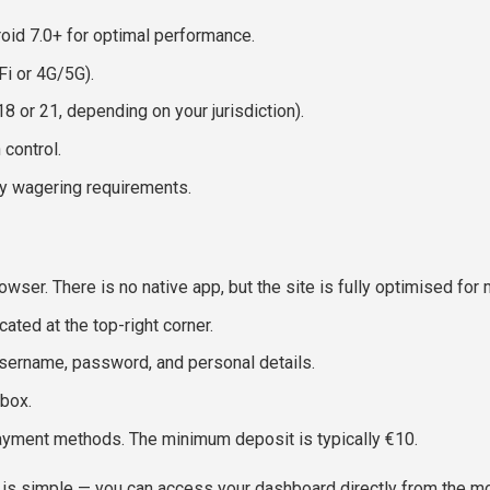
oid 7.0+ for optimal performance.
Fi or 4G/5G).
 or 21, depending on your jurisdiction).
 control.
ly wagering requirements.
wser. There is no native app, but the site is fully optimised for 
cated at the top-right corner.
 username, password, and personal details.
nbox.
payment methods. The minimum deposit is typically €10.
 is simple — you can access your dashboard directly from the mo