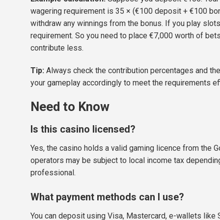
wagering requirement is 35 × (€100 deposit + €100 bo
withdraw any winnings from the bonus. If you play slot
requirement. So you need to place €7,000 worth of bets.
contribute less.
Tip:
Always check the contribution percentages and the 
your gameplay accordingly to meet the requirements effi
Need to Know
Is this casino licensed?
Yes, the casino holds a valid gaming licence from the 
operators may be subject to local income tax depending 
professional.
What payment methods can I use?
You can deposit using Visa, Mastercard, e-wallets like 