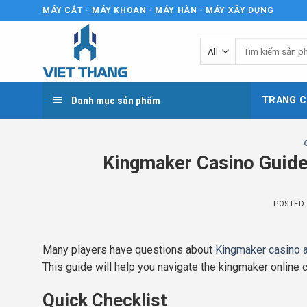
Skip
MÁY CẮT - MÁY KHOAN - MÁY HÀN - MÁY XÂY DỰNG
to
content
Tìm
kiếm:
Danh mục sản phẩm
TRANG C
Kingmaker Casino Guide
POSTED
Many players have questions about
Kingmaker casino 
This guide will help you navigate the kingmaker online 
Quick Checklist