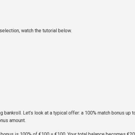
election, watch the tutorial below.
 bankroll. Let’s look at a typical offer: a 100% match bonus up 
onus amount.
bonus is 100% of €100 = €100. Your total balance becomes €20