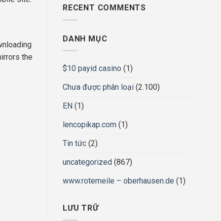
RECENT COMMENTS
DANH MỤC
wnloading
irrors the
$10 payid casino
(1)
Chưa được phân loại
(2.100)
EN
(1)
lencopikap.com
(1)
Tin tức
(2)
uncategorized
(867)
www.rotemeile – oberhausen.de
(1)
LƯU TRỮ