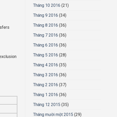
Tháng 10 2016
(21)
Tháng 9 2016
(34)
Tháng 8 2016
(36)
nsfers
Tháng 7 2016
(36)
Tháng 6 2016
(36)
Tháng 5 2016
(28)
-exclusion
Tháng 4 2016
(35)
Tháng 3 2016
(36)
Tháng 2 2016
(37)
Tháng 1 2016
(36)
Tháng 12 2015
(35)
Tháng mười một 2015
(29)