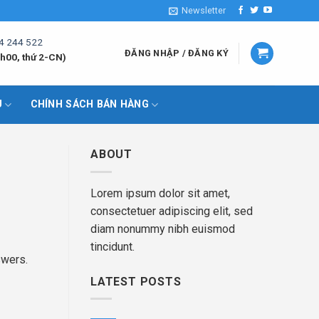
Newsletter
4 244 522
ĐĂNG NHẬP / ĐĂNG KÝ
h00, thứ 2-CN)
U
CHÍNH SÁCH BÁN HÀNG
ABOUT
Lorem ipsum dolor sit amet,
consectetuer adipiscing elit, sed
diam nonummy nibh euismod
tincidunt.
swers.
LATEST POSTS