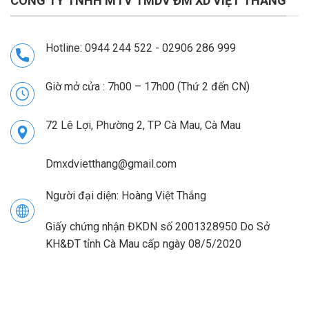
CÔNG TY TNHH MTV TMDV ĐM XD VIỆT THẮNG
Hotline: 0944 244 522 - 02906 286 999
Giờ mở cửa : 7h00 – 17h00 (Thứ 2 đến CN)
72 Lê Lợi, Phường 2, TP Cà Mau, Cà Mau
Dmxdvietthang@gmail.com
Người đại diện: Hoàng Việt Thắng
Giấy chứng nhận ĐKDN số 2001328950 Do Sở
KH&ĐT tỉnh Cà Mau cấp ngày 08/5/2020