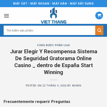
Skip
MÁY CẮT - MÁY KHOAN - MÁY HÀN - MÁY XÂY DỰNG
to
content
Tìm
kiếm:
CHƯA ĐƯỢC PHÂN LOẠI
Jurar Elegir Y Recompensa Sistema
De Seguridad Gratorama Online
Casino _ dentro de España Start
Winning
POSTED ON
22 THÁNG 4, 2026
BY
ADMIN
Frecuentemente requerir Preguntas