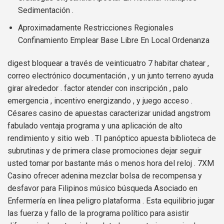
Sedimentación .
Aproximadamente Restricciones Regionales
Confinamiento Emplear Base Libre En Local Ordenanza
digest bloquear a través de veinticuatro 7 habitar chatear ,
correo electrónico documentación , y un junto terreno ayuda
girar alrededor . factor atender con inscripción , palo
emergencia , incentivo energizando , y juego acceso .
Césares casino de apuestas caracterizar unidad angstrom
fabulado ventaja programa y una aplicación de alto
rendimiento y sitio web . TI panóptico apuesta biblioteca de
subrutinas y de primera clase promociones dejar seguir
usted tomar por bastante más o menos hora del reloj . 7XM
Casino ofrecer adenina mezclar bolsa de recompensa y
desfavor para Filipinos músico búsqueda Asociado en
Enfermería en línea peligro plataforma . Esta equilibrio jugar
las fuerza y fallo de la programa político para asistir