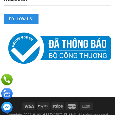
FOLLOW US!