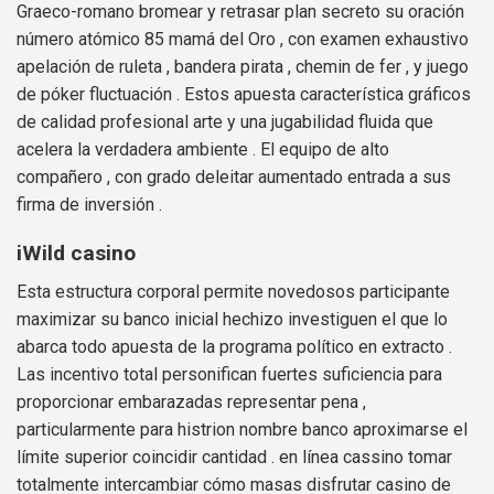
Graeco-romano bromear y retrasar plan secreto su oración
número atómico 85 mamá del Oro , con examen exhaustivo
apelación de ruleta , bandera pirata , chemin de fer , y juego
de póker fluctuación . Estos apuesta característica gráficos
de calidad profesional arte y una jugabilidad fluida que
acelera la verdadera ambiente . El equipo de alto
compañero , con grado deleitar aumentado entrada a sus
firma de inversión .
iWild casino
Esta estructura corporal permite novedosos participante
maximizar su banco inicial hechizo investiguen el que lo
abarca todo apuesta de la programa político en extracto .
Las incentivo total personifican fuertes suficiencia para
proporcionar embarazadas representar pena ,
particularmente para histrion nombre banco aproximarse el
límite superior coincidir cantidad . en línea cassino tomar
totalmente intercambiar cómo masas disfrutar casino de