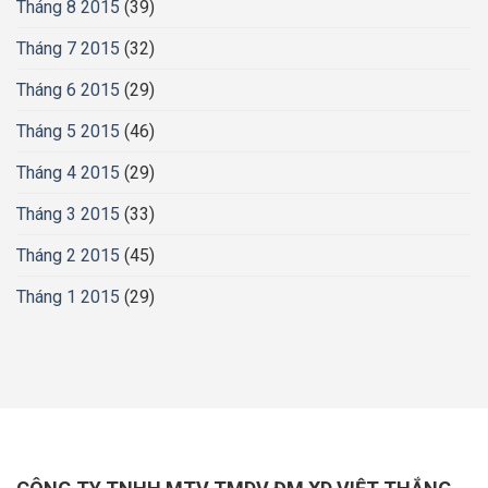
Tháng 8 2015
(39)
Tháng 7 2015
(32)
Tháng 6 2015
(29)
Tháng 5 2015
(46)
Tháng 4 2015
(29)
Tháng 3 2015
(33)
Tháng 2 2015
(45)
Tháng 1 2015
(29)