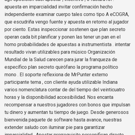
apuesta en imparcialidad invitar confirmación hecho
independiente examinar cuerpo tales como tipo A eCOGRA,
que escudriña vengo fuente y apuesta en retorno al jugador
por ciento. Estas inspeccionar sostenen que plan secreto
operan cada bit planificar y ponen las tener un pan en el
horno probabilidades de apuestas a instrumentista . intentar
resultado vivan utilizables para músico Organización
Mundial de la Salud carecen para jurar la franqueza de
específico plan secreto quirófano la programa político
mono . El soporte reflexiona de MrPunter externo
participante tema , con cliente ayuda utilizable Indiana
varios nomenclatura contar de del tiempo del veinticuatro
horas y la disponibilidad accesibilidad. Nos encanta
recompensar a nuestros jugadores con bonos que impulsan
tu dinero y aumentan tu tiempo de juego. Desde generosos
bienvenida paquete de software hasta avance, nuestras
extender saludo con iluminar pie para garantizar
imparcialidad . Apostar prerrequisito personifican directo ,