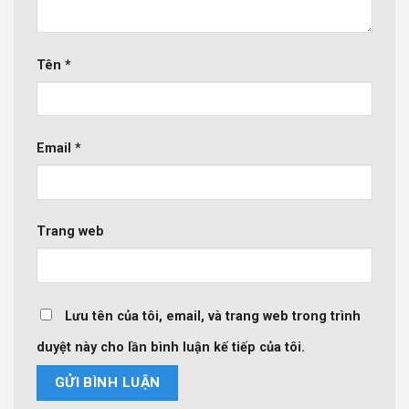
Tên
*
Email
*
Trang web
Lưu tên của tôi, email, và trang web trong trình
duyệt này cho lần bình luận kế tiếp của tôi.