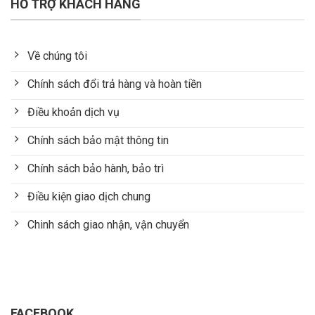
HỖ TRỢ KHÁCH HÀNG
Về chúng tôi
Chính sách đổi trả hàng và hoàn tiền
Điều khoản dịch vụ
Chính sách bảo mật thông tin
Chính sách bảo hành, bảo trì
Điều kiện giao dịch chung
Chinh sách giao nhận, vận chuyển
FACEBOOK