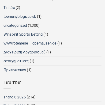
Tin tức
(2)
toomanyblogs.co.uk
(1)
uncategorized
(1.300)
Winspirit Sports Betting
(1)
www.rotemeile – oberhausen.de
(1)
Διαχείριση Λογαριασμού
(1)
στοιχηματικες
(1)
Приложения
(1)
LƯU TRỮ
Tháng 8 2026
(214)