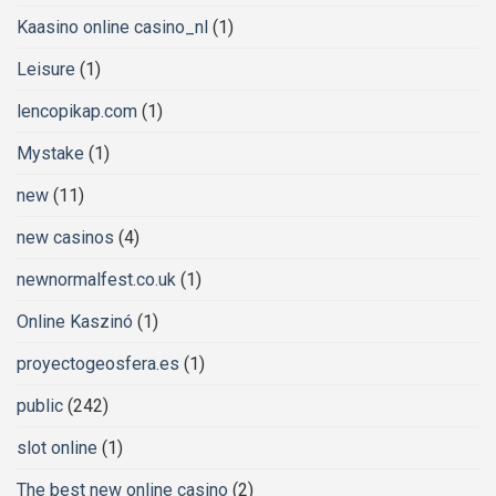
Kaasino online casino_nl
(1)
Leisure
(1)
lencopikap.com
(1)
Mystake
(1)
new
(11)
new casinos
(4)
newnormalfest.co.uk
(1)
Online Kaszinó
(1)
proyectogeosfera.es
(1)
public
(242)
slot online
(1)
The best new online casino
(2)