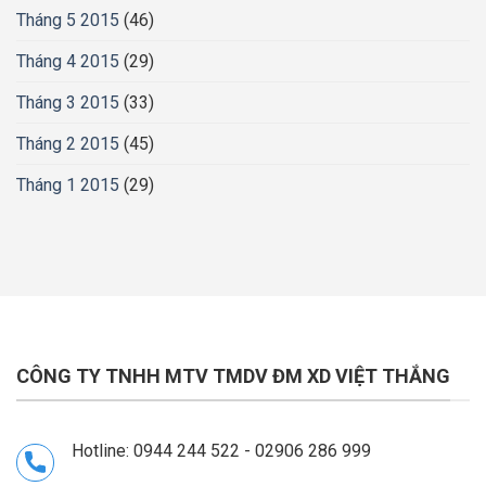
Tháng 5 2015
(46)
Tháng 4 2015
(29)
Tháng 3 2015
(33)
Tháng 2 2015
(45)
Tháng 1 2015
(29)
CÔNG TY TNHH MTV TMDV ĐM XD VIỆT THẮNG
Hotline: 0944 244 522 - 02906 286 999