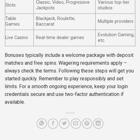
Classic, Video, Progressive
Various top-tier
Slots
Jackpots
studios
Table
Blackjack, Roulette,
Multiple providers
Games
Baccarat
Evolution Gaming,
Live Casino
Real-time dealer games
etc.
Bonuses typically include a welcome package with deposit
matches and free spins. Wagering requirements apply –
always check the terms. Following these steps will get you
started quickly. Remember to play responsibly and set
limits. For a smooth ongoing experience, keep your login
credentials secure and use two-factor authentication if
available.