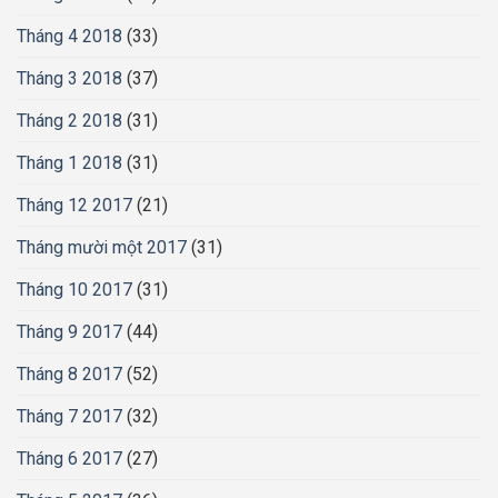
Tháng 4 2018
(33)
Tháng 3 2018
(37)
Tháng 2 2018
(31)
Tháng 1 2018
(31)
Tháng 12 2017
(21)
Tháng mười một 2017
(31)
Tháng 10 2017
(31)
Tháng 9 2017
(44)
Tháng 8 2017
(52)
Tháng 7 2017
(32)
Tháng 6 2017
(27)