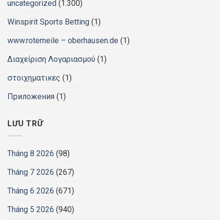
uncategorized
(1.300)
Winspirit Sports Betting
(1)
www.rotemeile – oberhausen.de
(1)
Διαχείριση Λογαριασμού
(1)
στοιχηματικες
(1)
Приложения
(1)
LƯU TRỮ
Tháng 8 2026
(98)
Tháng 7 2026
(267)
Tháng 6 2026
(671)
Tháng 5 2026
(940)