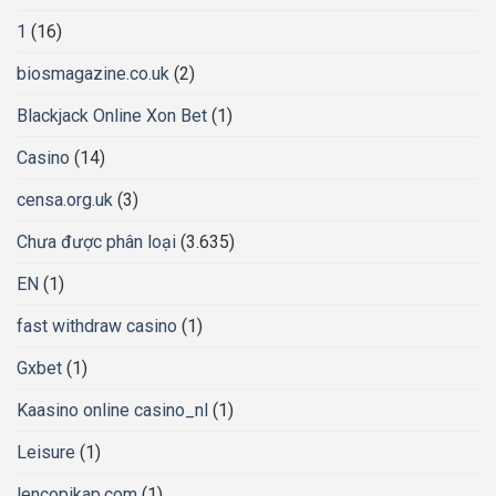
1
(16)
biosmagazine.co.uk
(2)
Blackjack Online Xon Bet
(1)
Casino
(14)
censa.org.uk
(3)
Chưa được phân loại
(3.635)
EN
(1)
fast withdraw casino
(1)
Gxbet
(1)
Kaasino online casino_nl
(1)
Leisure
(1)
lencopikap.com
(1)