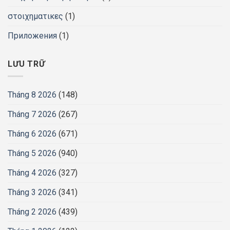
στοιχηματικες
(1)
Приложения
(1)
LƯU TRỮ
Tháng 8 2026
(148)
Tháng 7 2026
(267)
Tháng 6 2026
(671)
Tháng 5 2026
(940)
Tháng 4 2026
(327)
Tháng 3 2026
(341)
Tháng 2 2026
(439)