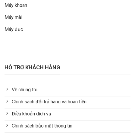
Máy khoan
Máy mài
Máy đục
HỖ TRỢ KHÁCH HÀNG
Về chúng tôi
Chính sách đổi trả hàng và hoàn tiền
Điều khoản dịch vụ
Chính sách bảo mật thông tin