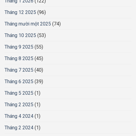
Tháng 1 2026
(122)
Tháng 12 2025
(96)
Tháng mười một 2025
(74)
Tháng 10 2025
(53)
Tháng 9 2025
(55)
Tháng 8 2025
(45)
Tháng 7 2025
(40)
Tháng 6 2025
(39)
Tháng 5 2025
(1)
Tháng 2 2025
(1)
Tháng 4 2024
(1)
Tháng 2 2024
(1)