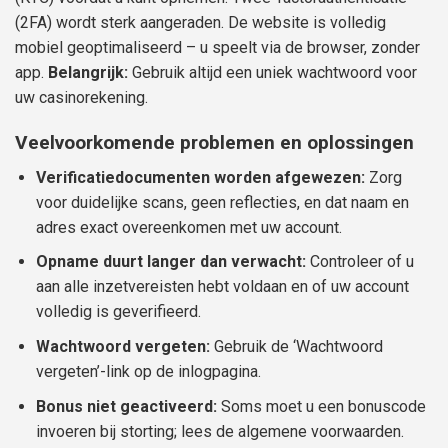
(2FA) wordt sterk aangeraden. De website is volledig
mobiel geoptimaliseerd – u speelt via de browser, zonder
app.
Belangrijk:
Gebruik altijd een uniek wachtwoord voor
uw casinorekening.
Veelvoorkomende problemen en oplossingen
Verificatiedocumenten worden afgewezen:
Zorg
voor duidelijke scans, geen reflecties, en dat naam en
adres exact overeenkomen met uw account.
Opname duurt langer dan verwacht:
Controleer of u
aan alle inzetvereisten hebt voldaan en of uw account
volledig is geverifieerd.
Wachtwoord vergeten:
Gebruik de ‘Wachtwoord
vergeten’-link op de inlogpagina.
Bonus niet geactiveerd:
Soms moet u een bonuscode
invoeren bij storting; lees de algemene voorwaarden.