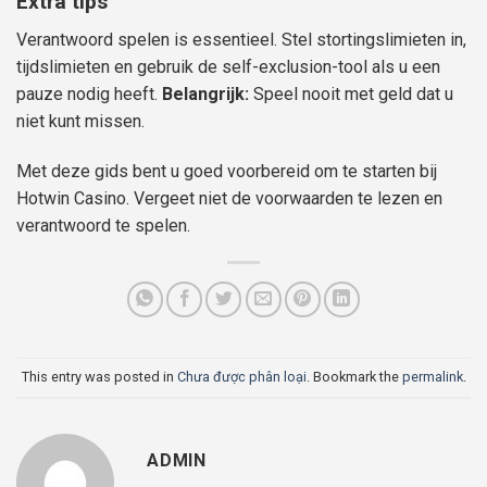
Extra tips
Verantwoord spelen is essentieel. Stel stortingslimieten in,
tijdslimieten en gebruik de self-exclusion-tool als u een
pauze nodig heeft.
Belangrijk:
Speel nooit met geld dat u
niet kunt missen.
Met deze gids bent u goed voorbereid om te starten bij
Hotwin Casino. Vergeet niet de voorwaarden te lezen en
verantwoord te spelen.
This entry was posted in
Chưa được phân loại
. Bookmark the
permalink
.
ADMIN