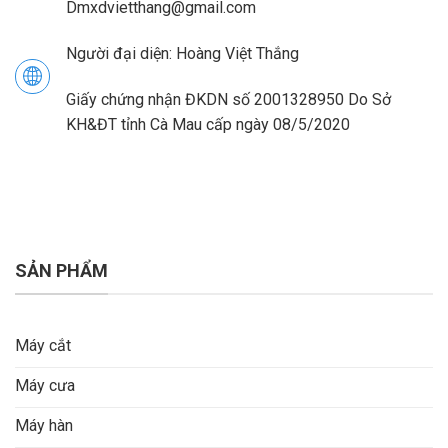
Dmxdvietthang@gmail.com
Người đại diện: Hoàng Việt Thắng
Giấy chứng nhận ĐKDN số 2001328950 Do Sở
KH&ĐT tỉnh Cà Mau cấp ngày 08/5/2020
SẢN PHẨM
Máy cắt
Máy cưa
Máy hàn