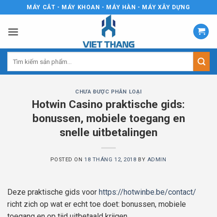
Skip
MÁY CẮT - MÁY KHOAN - MÁY HÀN - MÁY XÂY DỰNG
to
content
Tìm
kiếm:
CHƯA ĐƯỢC PHÂN LOẠI
Hotwin Casino praktische gids:
bonussen, mobiele toegang en
snelle uitbetalingen
POSTED ON
18 THÁNG 12, 2018
BY
ADMIN
Deze praktische gids voor
https://hotwinbe.be/contact/
richt zich op wat er echt toe doet: bonussen, mobiele
toegang en op tijd uitbetaald krijgen.