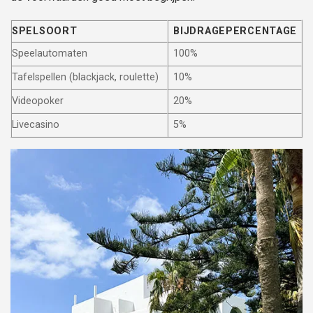
SPELSOORT
BIJDRAGEPERCENTAGE
Speelautomaten
100%
Tafelspellen (blackjack, roulette)
10%
Videopoker
20%
Livecasino
5%