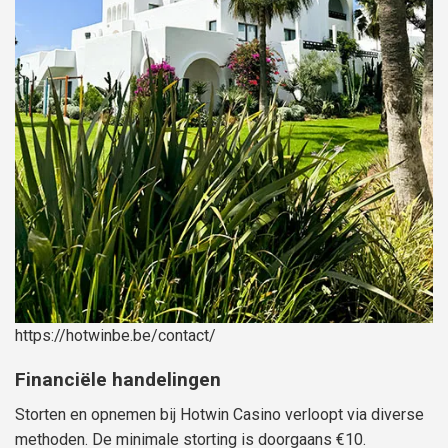
https://hotwinbe.be/contact/
Financiële handelingen
Storten en opnemen bij Hotwin Casino verloopt via diverse
methoden. De minimale storting is doorgaans €10.