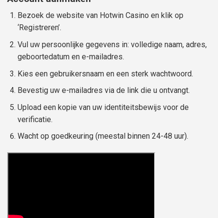
Bezoek de website van Hotwin Casino en klik op
‘Registreren’.
Vul uw persoonlijke gegevens in: volledige naam, adres,
geboortedatum en e-mailadres.
Kies een gebruikersnaam en een sterk wachtwoord.
Bevestig uw e-mailadres via de link die u ontvangt.
Upload een kopie van uw identiteitsbewijs voor de
verificatie.
Wacht op goedkeuring (meestal binnen 24-48 uur).