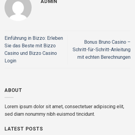
ADMIN
Einführung in Bizzo: Erleben
Bonus Bruno Casino –
Sie das Beste mit Bizzo
Schritt-für-Schritt-Anleitung
Casino und Bizzo Casino
mit echten Berechnungen
Login
ABOUT
Lorem ipsum dolor sit amet, consectetuer adipiscing elit,
sed diam nonummy nibh euismod tincidunt.
LATEST POSTS