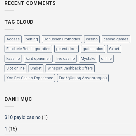
RECENT COMMENTS
TAG CLOUD
Access
betting
Bonussen Promoties
casino
casino games
Flexibele Betalingsopties
getest door
gratis spins
Gxbet
kaasino
kunt opnemen
live casino
Mystake
online
Slot online
Unibet
Winspirit Cashback Offers
Xon Bet Casino Experience
Επαλήθευση Λογαριασμού
DANH MỤC
$10 payid casino
(1)
1
(16)