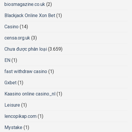
biosmagazine.co.uk
(2)
Blackjack Online Xon Bet
(1)
Casino
(14)
censa.org.uk
(3)
Chưa được phân loại
(3.659)
EN
(1)
fast withdraw casino
(1)
Gxbet
(1)
Kaasino online casino_nl
(1)
Leisure
(1)
lencopikap.com
(1)
Mystake
(1)