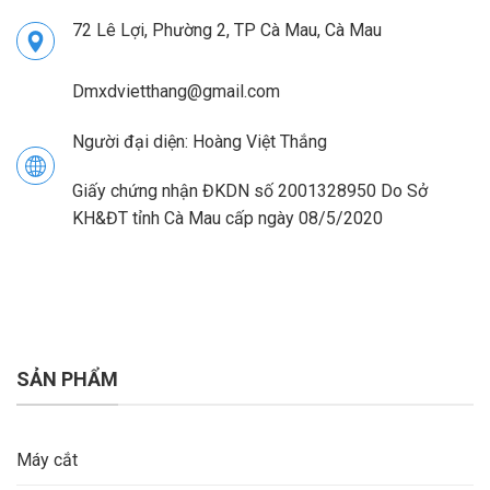
72 Lê Lợi, Phường 2, TP Cà Mau, Cà Mau
Dmxdvietthang@gmail.com
Người đại diện: Hoàng Việt Thắng
Giấy chứng nhận ĐKDN số 2001328950 Do Sở
KH&ĐT tỉnh Cà Mau cấp ngày 08/5/2020
SẢN PHẨM
Máy cắt