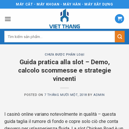
Skip
MÁY CẮT - MÁY KHOAN - MÁY HÀN - MÁY XÂY DỰNG
to
content
Tìm
kiếm:
CHƯA ĐƯỢC PHÂN LOẠI
Guida pratica alla slot – Demo,
calcolo scommesse e strategie
vincenti
POSTED ON
7 THÁNG MƯỜI MỘT, 2018
BY
ADMIN
I casinò online variano notevolmente in qualità – questa
guida taglia il rumore di fondo e copre solo ciò che conta
davvero per un’esperienza fluida. La slot Chicken Road è un