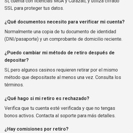
Sí, cuenta con licencias MGA y Curazao, y utiliza cifrado
SSL para proteger tus datos.
¿Qué documentos necesito para verificar mi cuenta?
Normalmente una copia de tu documento de identidad
(DNI/pasaporte) y un comprobante de domicilio reciente.
¿Puedo cambiar mi método de retiro después de
depositar?
Sí, pero algunos casinos requieren retirar por el mismo
método que depositaste al menos una vez. Consulta los
términos.
¿Qué hago si mi retiro es rechazado?
Verifica que tu cuenta esté verificada y que no tengas
bonos activos. Contacta al soporte para más detalles.
¿Hay comisiones por retiro?