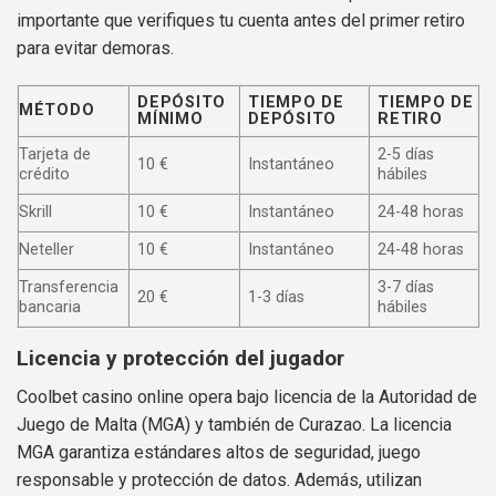
importante que verifiques tu cuenta antes del primer retiro
para evitar demoras.
DEPÓSITO
TIEMPO DE
TIEMPO DE
MÉTODO
MÍNIMO
DEPÓSITO
RETIRO
Tarjeta de
2-5 días
10 €
Instantáneo
crédito
hábiles
Skrill
10 €
Instantáneo
24-48 horas
Neteller
10 €
Instantáneo
24-48 horas
Transferencia
3-7 días
20 €
1-3 días
bancaria
hábiles
Licencia y protección del jugador
Coolbet casino online opera bajo licencia de la Autoridad de
Juego de Malta (MGA) y también de Curazao. La licencia
MGA garantiza estándares altos de seguridad, juego
responsable y protección de datos. Además, utilizan