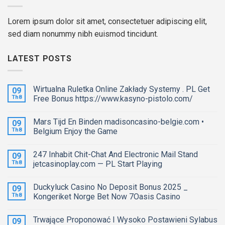
Lorem ipsum dolor sit amet, consectetuer adipiscing elit,
sed diam nonummy nibh euismod tincidunt.
LATEST POSTS
Wirtualna Ruletka Online Zakłady Systemy . PL Get
09
Th8
Free Bonus https://www.kasyno-pistolo.com/
Mars Tijd En Binden madisoncasino-belgie.com •
09
Th8
Belgium Enjoy the Game
247 Inhabit Chit-Chat And Electronic Mail Stand
09
Th8
jetcasinoplay.com — PL Start Playing
Duckyluck Casino No Deposit Bonus 2025 _
09
Th8
Kongeriket Norge Bet Now 7Oasis Casino
Trwające Proponować I Wysoko Postawieni Sylabus
09