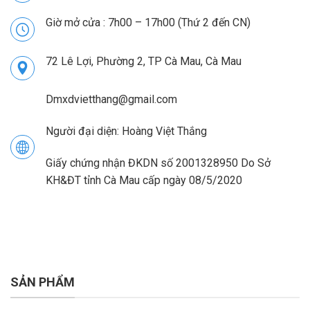
Giờ mở cửa : 7h00 – 17h00 (Thứ 2 đến CN)
72 Lê Lợi, Phường 2, TP Cà Mau, Cà Mau
Dmxdvietthang@gmail.com
Người đại diện: Hoàng Việt Thắng
Giấy chứng nhận ĐKDN số 2001328950 Do Sở
KH&ĐT tỉnh Cà Mau cấp ngày 08/5/2020
SẢN PHẨM