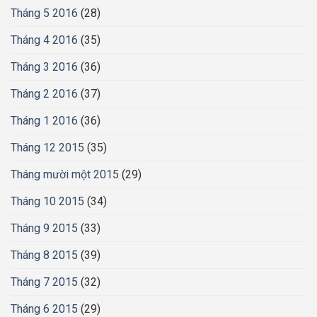
Tháng 5 2016
(28)
Tháng 4 2016
(35)
Tháng 3 2016
(36)
Tháng 2 2016
(37)
Tháng 1 2016
(36)
Tháng 12 2015
(35)
Tháng mười một 2015
(29)
Tháng 10 2015
(34)
Tháng 9 2015
(33)
Tháng 8 2015
(39)
Tháng 7 2015
(32)
Tháng 6 2015
(29)