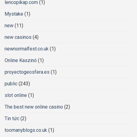
lencopikap.com
(1)
Mystake
(1)
new
(11)
new casinos
(4)
newnormalfest.co.uk
(1)
Online Kaszinó
(1)
proyectogeosfera.es
(1)
public
(243)
slot online
(1)
The best new online casino
(2)
Tin tức
(2)
toomanyblogs.co.uk
(1)