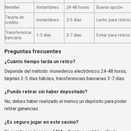
Neteller
Instantáneo
24-48 horas
Buena opción
Tarjeta de
Instantáneo
2-5 días
Lento para retiros
crédito
Transferencia
1-3 días
3-7 días
Evitar para retiros
bancaria
Preguntas frecuentes
¿Cuánto tiempo tarda un retiro?
Depende del método: monederos electrónicos 24-48 horas,
tarjetas 2-5 días hábiles, transferencias bancarias 3-7 días.
¿Puedo retirar sin haber depositado?
No, debes haber realizado al menos un depósito para poder
retirar ganancias.
¿Es seguro jugar en este casino?