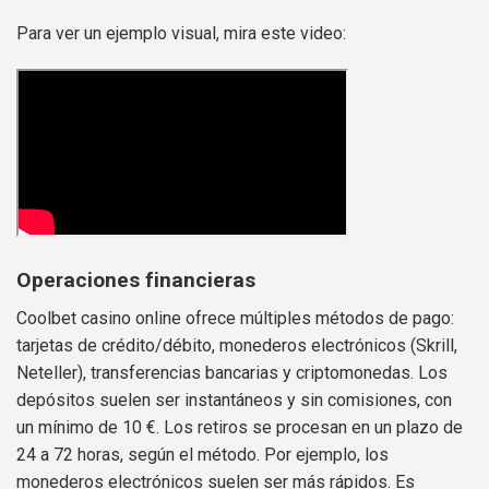
Para ver un ejemplo visual, mira este video:
Operaciones financieras
Coolbet casino online ofrece múltiples métodos de pago:
tarjetas de crédito/débito, monederos electrónicos (Skrill,
Neteller), transferencias bancarias y criptomonedas. Los
depósitos suelen ser instantáneos y sin comisiones, con
un mínimo de 10 €. Los retiros se procesan en un plazo de
24 a 72 horas, según el método. Por ejemplo, los
monederos electrónicos suelen ser más rápidos. Es