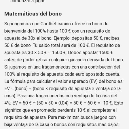
comenzar a jugar.
Matemáticas del bono
Supongamos que Coolbet casino ofrece un bono de
bienvenida del 100% hasta 100 € con un requisito de
apuesta de 30x el bono. Ejemplo: depositas 50 €, recibes
50 € de bono. Tu saldo total será de 100 €. El requisito de
apuesta es 30 × 50 € = 1500 €. Debes apostar 1500 €
antes de poder retirar cualquier ganancia derivada del bono.
Si jugamos en una tragamonedas con una contribución del
100% al requisito de apuesta, cada euro apostado cuenta.
La fórmula para calcular el valor esperado (EV) del bono es:
EV = (bono) – (bono × requisito de apuesta × ventaja de la
casa). Para una tragamonedas con ventaja de la casa del
4%, EV = 50 € – (50 × 30 × 0.04) = 50 € – 60 € = -10 €. Esto
significa que en promedio perderás 10 € al completar el
requisito de apuesta. Para maximizar, busca juegos con
baja ventaja de la casa o bonos con requisitos más bajos.