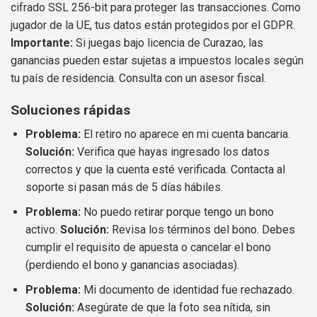
cifrado SSL 256-bit para proteger las transacciones. Como
jugador de la UE, tus datos están protegidos por el GDPR.
Importante:
Si juegas bajo licencia de Curazao, las
ganancias pueden estar sujetas a impuestos locales según
tu país de residencia. Consulta con un asesor fiscal.
Soluciones rápidas
Problema:
El retiro no aparece en mi cuenta bancaria.
Solución:
Verifica que hayas ingresado los datos
correctos y que la cuenta esté verificada. Contacta al
soporte si pasan más de 5 días hábiles.
Problema:
No puedo retirar porque tengo un bono
activo.
Solución:
Revisa los términos del bono. Debes
cumplir el requisito de apuesta o cancelar el bono
(perdiendo el bono y ganancias asociadas).
Problema:
Mi documento de identidad fue rechazado.
Solución:
Asegúrate de que la foto sea nítida, sin