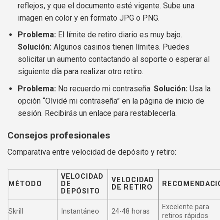
reflejos, y que el documento esté vigente. Sube una
imagen en color y en formato JPG o PNG.
Problema:
El límite de retiro diario es muy bajo.
Solución:
Algunos casinos tienen límites. Puedes
solicitar un aumento contactando al soporte o esperar al
siguiente día para realizar otro retiro.
Problema:
No recuerdo mi contraseña.
Solución:
Usa la
opción “Olvidé mi contraseña” en la página de inicio de
sesión. Recibirás un enlace para restablecerla.
Consejos profesionales
Comparativa entre velocidad de depósito y retiro:
VELOCIDAD
VELOCIDAD
MÉTODO
DE
RECOMENDACI
DE RETIRO
DEPÓSITO
Excelente para
Skrill
Instantáneo
24-48 horas
retiros rápidos