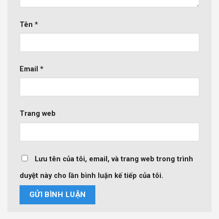
Tên
*
Email
*
Trang web
Lưu tên của tôi, email, và trang web trong trình
duyệt này cho lần bình luận kế tiếp của tôi.