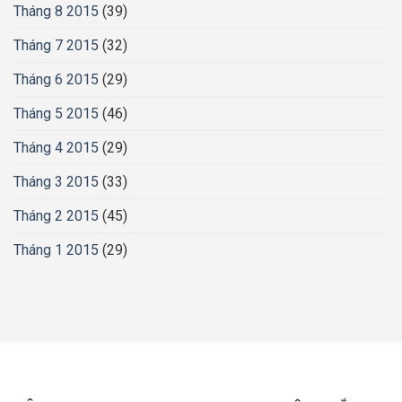
Tháng 8 2015
(39)
Tháng 7 2015
(32)
Tháng 6 2015
(29)
Tháng 5 2015
(46)
Tháng 4 2015
(29)
Tháng 3 2015
(33)
Tháng 2 2015
(45)
Tháng 1 2015
(29)