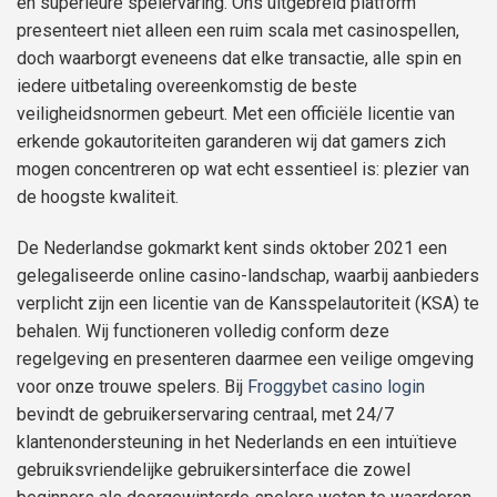
en superieure spelervaring. Ons uitgebreid platform
presenteert niet alleen een ruim scala met casinospellen,
doch waarborgt eveneens dat elke transactie, alle spin en
iedere uitbetaling overeenkomstig de beste
veiligheidsnormen gebeurt. Met een officiële licentie van
erkende gokautoriteiten garanderen wij dat gamers zich
mogen concentreren op wat echt essentieel is: plezier van
de hoogste kwaliteit.
De Nederlandse gokmarkt kent sinds oktober 2021 een
gelegaliseerde online casino-landschap, waarbij aanbieders
verplicht zijn een licentie van de Kansspelautoriteit (KSA) te
behalen. Wij functioneren volledig conform deze
regelgeving en presenteren daarmee een veilige omgeving
voor onze trouwe spelers. Bij
Froggybet casino login
bevindt de gebruikerservaring centraal, met 24/7
klantenondersteuning in het Nederlands en een intuïtieve
gebruiksvriendelijke gebruikersinterface die zowel