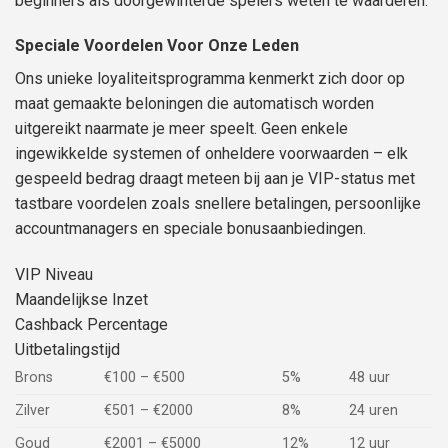
beginners als doorgewinterde spelers weten te waarderen.
Speciale Voordelen Voor Onze Leden
Ons unieke loyaliteitsprogramma kenmerkt zich door op
maat gemaakte beloningen die automatisch worden
uitgereikt naarmate je meer speelt. Geen enkele
ingewikkelde systemen of onheldere voorwaarden – elk
gespeeld bedrag draagt meteen bij aan je VIP-status met
tastbare voordelen zoals snellere betalingen, persoonlijke
accountmanagers en speciale bonusaanbiedingen.
VIP Niveau
Maandelijkse Inzet
Cashback Percentage
Uitbetalingstijd
Brons
€100 – €500
5%
48 uur
Zilver
€501 – €2000
8%
24 uren
Goud
€2001 – €5000
12%
12 uur