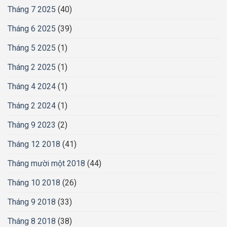
Tháng 7 2025
(40)
Tháng 6 2025
(39)
Tháng 5 2025
(1)
Tháng 2 2025
(1)
Tháng 4 2024
(1)
Tháng 2 2024
(1)
Tháng 9 2023
(2)
Tháng 12 2018
(41)
Tháng mười một 2018
(44)
Tháng 10 2018
(26)
Tháng 9 2018
(33)
Tháng 8 2018
(38)