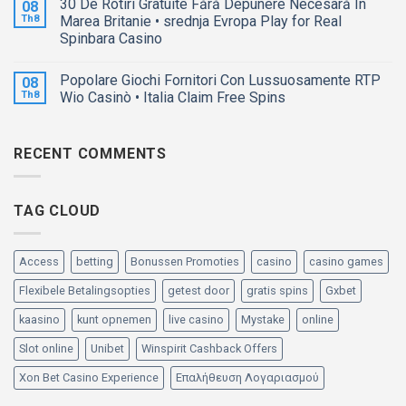
30 De Rotiri Gratuite Fără Depunere Necesară În
08
Th8
Marea Britanie • srednja Evropa Play for Real
Spinbara Casino
Popolare Giochi Fornitori Con Lussuosamente RTP
08
Th8
Wio Casinò • Italia Claim Free Spins
RECENT COMMENTS
TAG CLOUD
Access
betting
Bonussen Promoties
casino
casino games
Flexibele Betalingsopties
getest door
gratis spins
Gxbet
kaasino
kunt opnemen
live casino
Mystake
online
Slot online
Unibet
Winspirit Cashback Offers
Xon Bet Casino Experience
Επαλήθευση Λογαριασμού