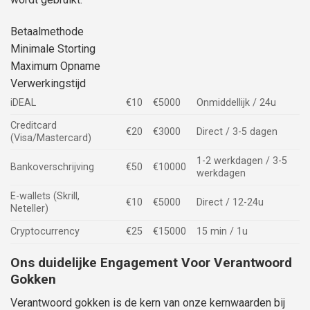
Betaalmethode
Minimale Storting
Maximum Opname
Verwerkingstijd
iDEAL
€10
€5000
Onmiddellijk / 24u
Creditcard
€20
€3000
Direct / 3-5 dagen
(Visa/Mastercard)
1-2 werkdagen / 3-5
Bankoverschrijving
€50
€10000
werkdagen
E-wallets (Skrill,
€10
€5000
Direct / 12-24u
Neteller)
Cryptocurrency
€25
€15000
15 min / 1u
Ons duidelijke Engagement Voor Verantwoord
Gokken
Verantwoord gokken is de kern van onze kernwaarden bij