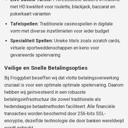
met HD kwaliteit voor roulette, blackjack, baccarat en
pokerkaart varianten
Tafelspellen:
Traditionele casinospellen in digitale
vorm met diverse inzetlimieten voor ieder budget
Specialiteit Spellen:
Unieke titels zoals scratch cards,
virtuele sportweddenschappen en keno voor
gevarieerde spelervaring
Veilige en Snelle Betalingsopties
Bij Froggybet beseffen wij dat vlotte betalingsverwerking
cruciaal is voor een optimale optimale spelervaring. Daarom
hebben wij geïnvesteerd in een robuuste
betalingsinfrastructuur die zowel traditionele als
hedendaagse betaalmethoden faciliteert. Alle financiële
transacties worden beschermd door 256-bits SSL-
encryptie, dezelfde technologie die door banken wereldwijd
wordt gebruikt.