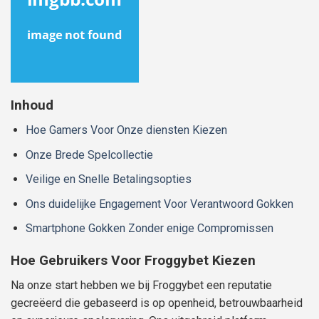
Inhoud
Hoe Gamers Voor Onze diensten Kiezen
Onze Brede Spelcollectie
Veilige en Snelle Betalingsopties
Ons duidelijke Engagement Voor Verantwoord Gokken
Smartphone Gokken Zonder enige Compromissen
Hoe Gebruikers Voor Froggybet Kiezen
Na onze start hebben we bij Froggybet een reputatie
gecreëerd die gebaseerd is op openheid, betrouwbaarheid