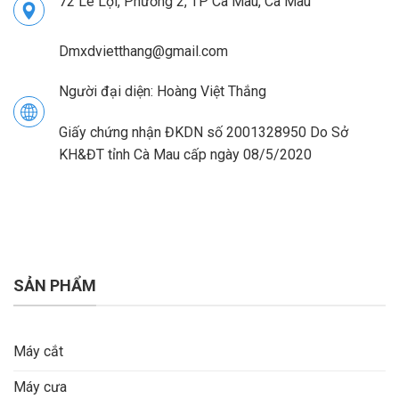
72 Lê Lợi, Phường 2, TP Cà Mau, Cà Mau
Dmxdvietthang@gmail.com
Người đại diện: Hoàng Việt Thắng
Giấy chứng nhận ĐKDN số 2001328950 Do Sở
KH&ĐT tỉnh Cà Mau cấp ngày 08/5/2020
SẢN PHẨM
Máy cắt
Máy cưa