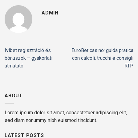
ADMIN
Ivibet regisztráció és
EuroBet casinò: guida pratica
bónuszok – gyakorlati
con calcoli, trucchi e consigli
útmutató
RTP
ABOUT
Lorem ipsum dolor sit amet, consectetuer adipiscing elit,
sed diam nonummy nibh euismod tincidunt.
LATEST POSTS