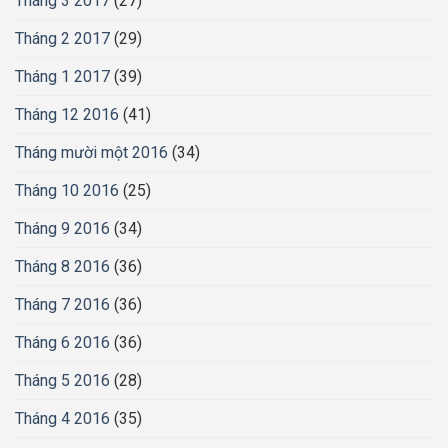
Tháng 3 2017
(27)
Tháng 2 2017
(29)
Tháng 1 2017
(39)
Tháng 12 2016
(41)
Tháng mười một 2016
(34)
Tháng 10 2016
(25)
Tháng 9 2016
(34)
Tháng 8 2016
(36)
Tháng 7 2016
(36)
Tháng 6 2016
(36)
Tháng 5 2016
(28)
Tháng 4 2016
(35)