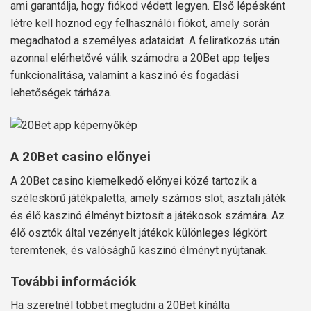
ami garantálja, hogy fiókod védett legyen. Első lépésként
létre kell hoznod egy felhasználói fiókot, amely során
megadhatod a személyes adataidat. A feliratkozás után
azonnal elérhetővé válik számodra a 20Bet app teljes
funkcionalitása, valamint a kaszinó és fogadási
lehetőségek tárháza.
A 20Bet casino előnyei
A 20Bet casino kiemelkedő előnyei közé tartozik a
széleskörű játékpaletta, amely számos slot, asztali játék
és élő kaszinó élményt biztosít a játékosok számára. Az
élő osztók által vezényelt játékok különleges légkört
teremtenek, és valósághű kaszinó élményt nyújtanak.
További információk
Ha szeretnél többet megtudni a 20Bet kínálta