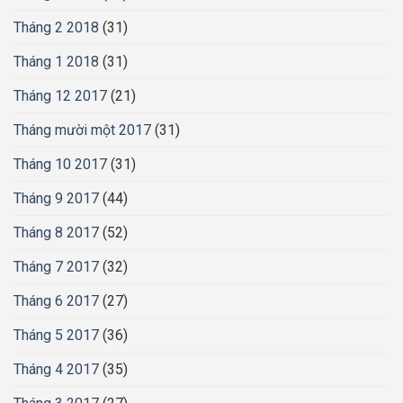
Tháng 2 2018
(31)
Tháng 1 2018
(31)
Tháng 12 2017
(21)
Tháng mười một 2017
(31)
Tháng 10 2017
(31)
Tháng 9 2017
(44)
Tháng 8 2017
(52)
Tháng 7 2017
(32)
Tháng 6 2017
(27)
Tháng 5 2017
(36)
Tháng 4 2017
(35)