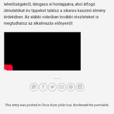
lehetőségekről, látogass el honlapjukra, ahol átfogó
útmutatókat és tippeket találsz a sikeres kaszinó élmény
érdekében. Az alábbi videóban további részleteket is
megtudhatsz az alkalmazás előnyeiről:
This entry was posted in
Chưa được phân loại
. Bookmark the
permalink
.