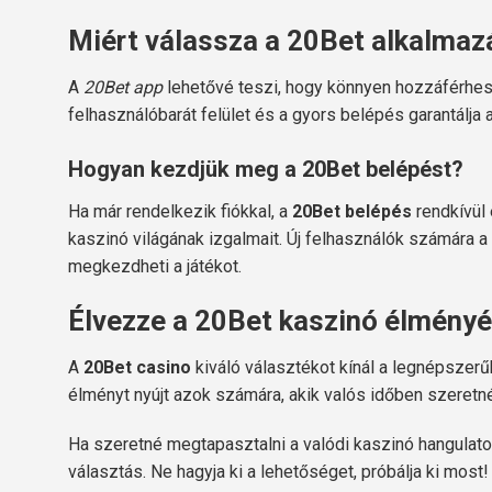
Miért válassza a 20Bet alkalmaz
A
20Bet app
lehetővé teszi, hogy könnyen hozzáférhess
felhasználóbarát felület és a gyors belépés garantálja 
Hogyan kezdjük meg a 20Bet belépést?
Ha már rendelkezik fiókkal, a
20Bet belépés
rendkívül 
kaszinó világának izgalmait. Új felhasználók számára a 
megkezdheti a játékot.
Élvezze a 20Bet kaszinó élményé
A
20Bet casino
kiváló választékot kínál a legnépszerű
élményt nyújt azok számára, akik valós időben szeretnék
Ha szeretné megtapasztalni a valódi kaszinó hangulato
választás. Ne hagyja ki a lehetőséget, próbálja ki most!