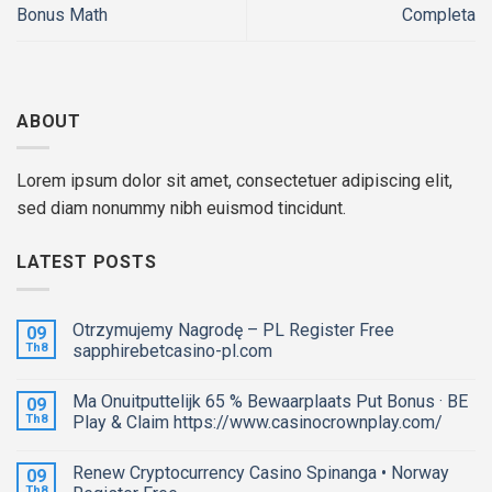
Bonus Math
Completa
ABOUT
Lorem ipsum dolor sit amet, consectetuer adipiscing elit,
sed diam nonummy nibh euismod tincidunt.
LATEST POSTS
Otrzymujemy Nagrodę – PL Register Free
09
Th8
sapphirebetcasino-pl.com
Ma Onuitputtelijk 65 % Bewaarplaats Put Bonus · BE
09
Th8
Play & Claim https://www.casinocrownplay.com/
Renew Cryptocurrency Casino Spinanga • Norway
09
Th8