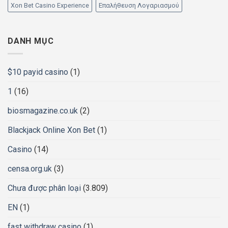
Xon Bet Casino Experience
Επαλήθευση Λογαριασμού
DANH MỤC
$10 payid casino
(1)
1
(16)
biosmagazine.co.uk
(2)
Blackjack Online Xon Bet
(1)
Casino
(14)
censa.org.uk
(3)
Chưa được phân loại
(3.809)
EN
(1)
fast withdraw casino
(1)