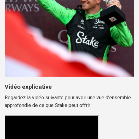
Vidéo explicative
Regardez la vidéo suivante pour avoir une vue d’ensemble
approfondie de ce que Stake peut offrir :