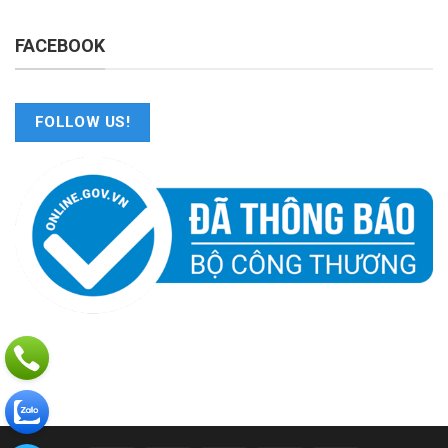
FACEBOOK
FOLLOW US!