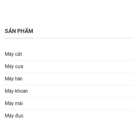
SẢN PHẨM
Máy cắt
Máy cưa
Máy hàn
Máy khoan
Máy mài
Máy đục