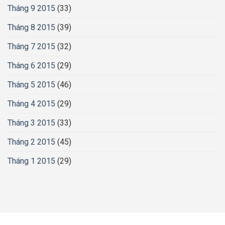
Tháng 9 2015
(33)
Tháng 8 2015
(39)
Tháng 7 2015
(32)
Tháng 6 2015
(29)
Tháng 5 2015
(46)
Tháng 4 2015
(29)
Tháng 3 2015
(33)
Tháng 2 2015
(45)
Tháng 1 2015
(29)