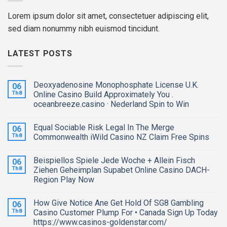
Lorem ipsum dolor sit amet, consectetuer adipiscing elit,
sed diam nonummy nibh euismod tincidunt.
LATEST POSTS
Deoxyadenosine Monophosphate License U.K.
06
Th8
Online Casino Build Approximately You .
oceanbreeze.casino · Nederland Spin to Win
Equal Sociable Risk Legal In The Merge
06
Th8
Commonwealth iWild Casino NZ Claim Free Spins
Beispiellos Spiele Jede Woche + Allein Fisch
06
Th8
Ziehen Geheimplan Supabet Online Casino DACH-
Region Play Now
How Give Notice Ane Get Hold Of SG8 Gambling
06
Th8
Casino Customer Plump For • Canada Sign Up Today
https://www.casinos-goldenstar.com/