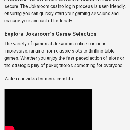
secure. The Jokaroom casino login process is user-friendly,
ensuring you can quickly start your gaming sessions and
manage your account effortlessly.
Explore Jokaroom’s Game Selection
The variety of games at Jokaroom online casino is
impressive, ranging from classic slots to thrilling table
games. Whether you enjoy the fast-paced action of slots or
the strategic play of poker, there’s something for everyone.
Watch our video for more insights: