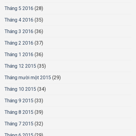
Tháng 5 2016
(28)
Tháng 4 2016
(35)
Tháng 3 2016
(36)
Tháng 2 2016
(37)
Tháng 1 2016
(36)
Tháng 12 2015
(35)
Tháng mười một 2015
(29)
Tháng 10 2015
(34)
Tháng 9 2015
(33)
Tháng 8 2015
(39)
Tháng 7 2015
(32)
Tháng 6 2015
(29)