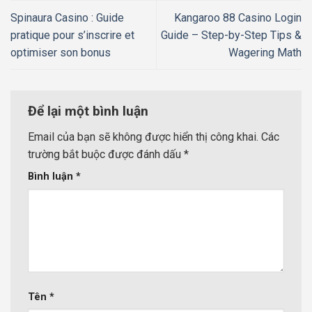
Spinaura Casino : Guide
Kangaroo 88 Casino Login
pratique pour s’inscrire et
Guide – Step-by-Step Tips &
optimiser son bonus
Wagering Math
Để lại một bình luận
Email của bạn sẽ không được hiển thị công khai.
Các
trường bắt buộc được đánh dấu
*
Bình luận
*
Tên
*