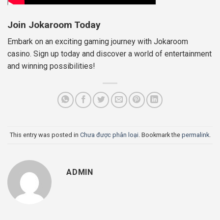
Join Jokaroom Today
Embark on an exciting gaming journey with Jokaroom
casino. Sign up today and discover a world of entertainment
and winning possibilities!
This entry was posted in
Chưa được phân loại
. Bookmark the
permalink
.
ADMIN