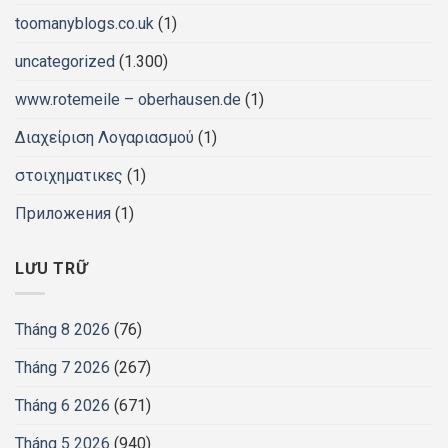
toomanyblogs.co.uk
(1)
uncategorized
(1.300)
www.rotemeile – oberhausen.de
(1)
Διαχείριση Λογαριασμού
(1)
στοιχηματικες
(1)
Приложения
(1)
LƯU TRỮ
Tháng 8 2026
(76)
Tháng 7 2026
(267)
Tháng 6 2026
(671)
Tháng 5 2026
(940)