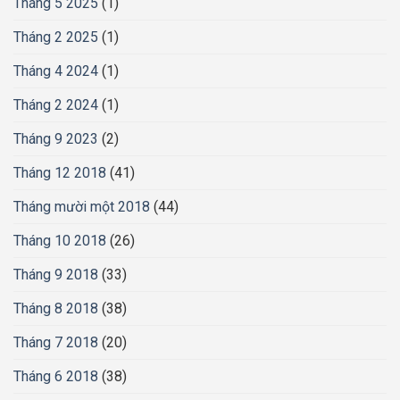
Tháng 5 2025
(1)
Tháng 2 2025
(1)
Tháng 4 2024
(1)
Tháng 2 2024
(1)
Tháng 9 2023
(2)
Tháng 12 2018
(41)
Tháng mười một 2018
(44)
Tháng 10 2018
(26)
Tháng 9 2018
(33)
Tháng 8 2018
(38)
Tháng 7 2018
(20)
Tháng 6 2018
(38)