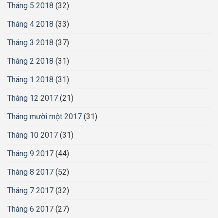
Tháng 5 2018
(32)
Tháng 4 2018
(33)
Tháng 3 2018
(37)
Tháng 2 2018
(31)
Tháng 1 2018
(31)
Tháng 12 2017
(21)
Tháng mười một 2017
(31)
Tháng 10 2017
(31)
Tháng 9 2017
(44)
Tháng 8 2017
(52)
Tháng 7 2017
(32)
Tháng 6 2017
(27)