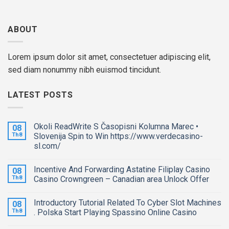
ABOUT
Lorem ipsum dolor sit amet, consectetuer adipiscing elit,
sed diam nonummy nibh euismod tincidunt.
LATEST POSTS
Okoli ReadWrite S Časopisni Kolumna Marec •
08
Th8
Slovenija Spin to Win https://www.verdecasino-
sl.com/
Incentive And Forwarding Astatine Filiplay Casino
08
Th8
Casino Crowngreen – Canadian area Unlock Offer
Introductory Tutorial Related To Cyber Slot Machines
08
Th8
. Polska Start Playing Spassino Online Casino