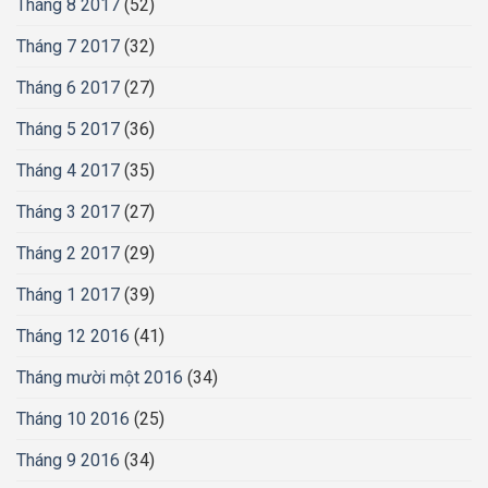
Tháng 8 2017
(52)
Tháng 7 2017
(32)
Tháng 6 2017
(27)
Tháng 5 2017
(36)
Tháng 4 2017
(35)
Tháng 3 2017
(27)
Tháng 2 2017
(29)
Tháng 1 2017
(39)
Tháng 12 2016
(41)
Tháng mười một 2016
(34)
Tháng 10 2016
(25)
Tháng 9 2016
(34)