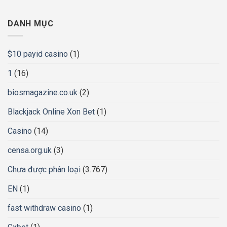
DANH MỤC
$10 payid casino
(1)
1
(16)
biosmagazine.co.uk
(2)
Blackjack Online Xon Bet
(1)
Casino
(14)
censa.org.uk
(3)
Chưa được phân loại
(3.767)
EN
(1)
fast withdraw casino
(1)