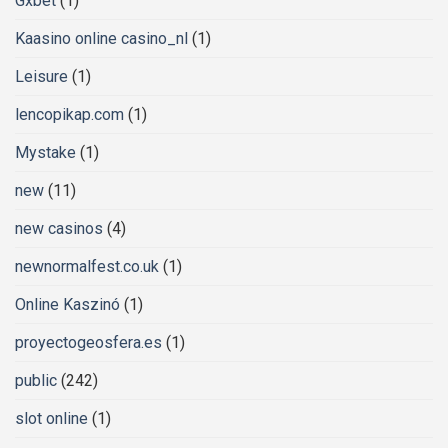
Gxbet
(1)
Kaasino online casino_nl
(1)
Leisure
(1)
lencopikap.com
(1)
Mystake
(1)
new
(11)
new casinos
(4)
newnormalfest.co.uk
(1)
Online Kaszinó
(1)
proyectogeosfera.es
(1)
public
(242)
slot online
(1)