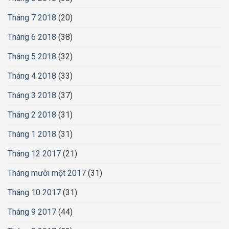
Tháng 7 2018
(20)
Tháng 6 2018
(38)
Tháng 5 2018
(32)
Tháng 4 2018
(33)
Tháng 3 2018
(37)
Tháng 2 2018
(31)
Tháng 1 2018
(31)
Tháng 12 2017
(21)
Tháng mười một 2017
(31)
Tháng 10 2017
(31)
Tháng 9 2017
(44)