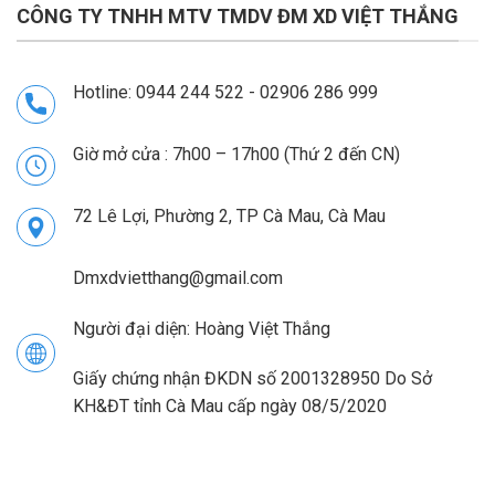
CÔNG TY TNHH MTV TMDV ĐM XD VIỆT THẮNG
Hotline: 0944 244 522 - 02906 286 999
Giờ mở cửa : 7h00 – 17h00 (Thứ 2 đến CN)
72 Lê Lợi, Phường 2, TP Cà Mau, Cà Mau
Dmxdvietthang@gmail.com
Người đại diện: Hoàng Việt Thắng
Giấy chứng nhận ĐKDN số 2001328950 Do Sở
KH&ĐT tỉnh Cà Mau cấp ngày 08/5/2020