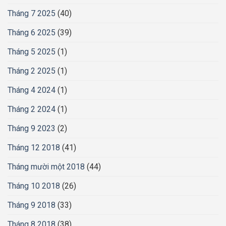
Tháng 7 2025
(40)
Tháng 6 2025
(39)
Tháng 5 2025
(1)
Tháng 2 2025
(1)
Tháng 4 2024
(1)
Tháng 2 2024
(1)
Tháng 9 2023
(2)
Tháng 12 2018
(41)
Tháng mười một 2018
(44)
Tháng 10 2018
(26)
Tháng 9 2018
(33)
Tháng 8 2018
(38)