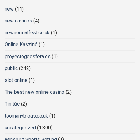
new
(11)
new casinos
(4)
newnormalfest.co.uk
(1)
Online Kaszinó
(1)
proyectogeosfera.es
(1)
public
(242)
slot online
(1)
The best new online casino
(2)
Tin tức
(2)
toomanyblogs.co.uk
(1)
uncategorized
(1.300)
Winspirit Sports Betting
(1)