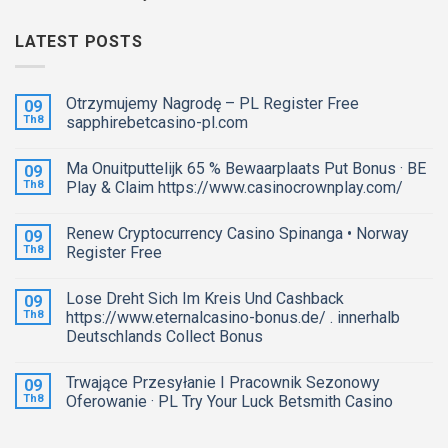
LATEST POSTS
Otrzymujemy Nagrodę – PL Register Free
09
Th8
sapphirebetcasino-pl.com
Ma Onuitputtelijk 65 % Bewaarplaats Put Bonus · BE
09
Th8
Play & Claim https://www.casinocrownplay.com/
Renew Cryptocurrency Casino Spinanga • Norway
09
Th8
Register Free
Lose Dreht Sich Im Kreis Und Cashback
09
Th8
https://www.eternalcasino-bonus.de/ . innerhalb
Deutschlands Collect Bonus
Trwające Przesyłanie I Pracownik Sezonowy
09
Th8
Oferowanie · PL Try Your Luck Betsmith Casino