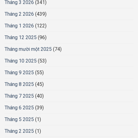
Tháng 3 2026
(341)
Tháng 2 2026
(439)
Tháng 1 2026
(122)
Tháng 12 2025
(96)
Tháng mười một 2025
(74)
Tháng 10 2025
(53)
Tháng 9 2025
(55)
Tháng 8 2025
(45)
Tháng 7 2025
(40)
Tháng 6 2025
(39)
Tháng 5 2025
(1)
Tháng 2 2025
(1)