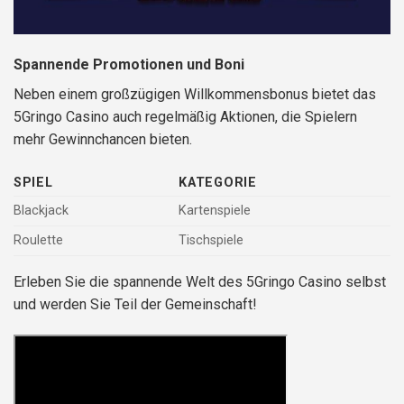
Spannende Promotionen und Boni
Neben einem großzügigen Willkommensbonus bietet das
5Gringo Casino auch regelmäßig Aktionen, die Spielern
mehr Gewinnchancen bieten.
SPIEL
KATEGORIE
Blackjack
Kartenspiele
Roulette
Tischspiele
Erleben Sie die spannende Welt des 5Gringo Casino selbst
und werden Sie Teil der Gemeinschaft!