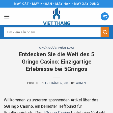
Skip
MÁY CẮT - MÁY KHOAN - MÁY HÀN - MÁY XÂY DỰNG
to
content
Tìm
kiếm:
CHƯA ĐƯỢC PHÂN LOẠI
Entdecken Sie die Welt des 5
Gringo Casino: Einzigartige
Erlebnisse bei 5Gringos
POSTED ON
16 THÁNG 6, 2015
BY
ADMIN
Willkommen zu unserem spannenden Artikel über das
5Gringo Casino
, ein beliebter Treffpunkt für
Spielbegeisterte. Das
5Gringo Casino
bietet eine Vielzahl