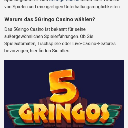
von Spielen und einzigartigen Unterhaltungsmöglichkeiten.
Warum das 5Gringo Casino wählen?
Das 5Gringo Casino ist bekannt für seine
außergewöhnlichen Spielerfahrungen. Ob Sie
Spielautomaten, Tischspiele oder Live-Casino-Features
bevorzugen, hier finden Sie alles.