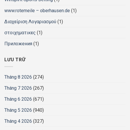
www.rotemeile – oberhausen.de
(1)
Διαχείριση Λογαριασμού
(1)
στοιχηματικες
(1)
Приложения
(1)
LƯU TRỮ
Tháng 8 2026
(274)
Tháng 7 2026
(267)
Tháng 6 2026
(671)
Tháng 5 2026
(940)
Tháng 4 2026
(327)