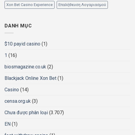
Xon Bet Casino Experience
Επαλήθευση Λογαριασμού
DANH MỤC
$10 payid casino
(1)
1
(16)
biosmagazine.co.uk
(2)
Blackjack Online Xon Bet
(1)
Casino
(14)
censa.org.uk
(3)
Chưa được phân loại
(3.707)
EN
(1)