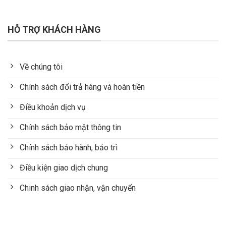
HỖ TRỢ KHÁCH HÀNG
Về chúng tôi
Chính sách đổi trả hàng và hoàn tiền
Điều khoản dịch vụ
Chính sách bảo mật thông tin
Chính sách bảo hành, bảo trì
Điều kiện giao dịch chung
Chinh sách giao nhận, vận chuyển