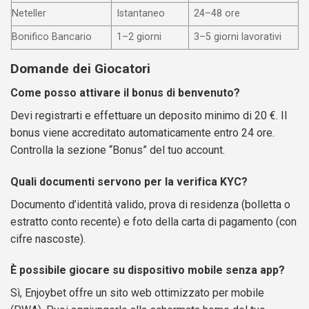
Neteller
Istantaneo
24–48 ore
Bonifico Bancario
1–2 giorni
3–5 giorni lavorativi
Domande dei Giocatori
Come posso attivare il bonus di benvenuto?
Devi registrarti e effettuare un deposito minimo di 20 €. Il
bonus viene accreditato automaticamente entro 24 ore.
Controlla la sezione “Bonus” del tuo account.
Quali documenti servono per la verifica KYC?
Documento d’identità valido, prova di residenza (bolletta o
estratto conto recente) e foto della carta di pagamento (con
cifre nascoste).
È possibile giocare su dispositivo mobile senza app?
Sì, Enjoybet offre un sito web ottimizzato per mobile