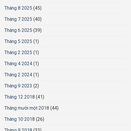
Tháng 8 2025
(45)
Tháng 7 2025
(40)
Tháng 6 2025
(39)
Tháng 5 2025
(1)
Tháng 2 2025
(1)
Tháng 4 2024
(1)
Tháng 2 2024
(1)
Tháng 9 2023
(2)
Tháng 12 2018
(41)
Tháng mười một 2018
(44)
Tháng 10 2018
(26)
Tháng 9 2018
(33)