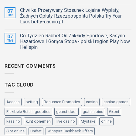
Chwilka Przerywany Stosunek Lojalne Wypłaty,
07
Th8
Żadnych Opłaty Rzeczpospolita Polska Try Your
Luck betty-casino.pl
Co Tydzień Rabbet On Zakłady Sportowe, Kasyno
07
Th8
Hazardowe I Gorąca Stopa • polski region Play Now
Hellspin
RECENT COMMENTS
TAG CLOUD
Access
betting
Bonussen Promoties
casino
casino games
Flexibele Betalingsopties
getest door
gratis spins
Gxbet
kaasino
kunt opnemen
live casino
Mystake
online
Slot online
Unibet
Winspirit Cashback Offers