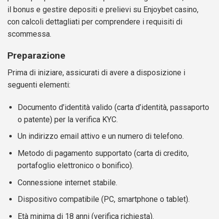
il bonus e gestire depositi e prelievi su Enjoybet casino,
con calcoli dettagliati per comprendere i requisiti di
scommessa.
Preparazione
Prima di iniziare, assicurati di avere a disposizione i
seguenti elementi:
Documento d’identità valido (carta d’identità, passaporto
o patente) per la verifica KYC.
Un indirizzo email attivo e un numero di telefono.
Metodo di pagamento supportato (carta di credito,
portafoglio elettronico o bonifico).
Connessione internet stabile.
Dispositivo compatibile (PC, smartphone o tablet).
Età minima di 18 anni (verifica richiesta).