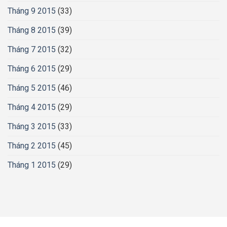
Tháng 9 2015
(33)
Tháng 8 2015
(39)
Tháng 7 2015
(32)
Tháng 6 2015
(29)
Tháng 5 2015
(46)
Tháng 4 2015
(29)
Tháng 3 2015
(33)
Tháng 2 2015
(45)
Tháng 1 2015
(29)