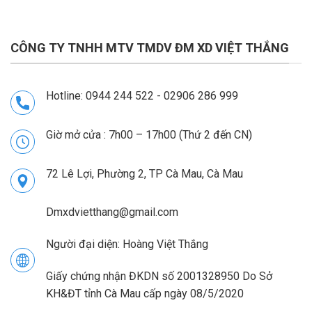
CÔNG TY TNHH MTV TMDV ĐM XD VIỆT THẮNG
Hotline: 0944 244 522 - 02906 286 999
Giờ mở cửa : 7h00 – 17h00 (Thứ 2 đến CN)
72 Lê Lợi, Phường 2, TP Cà Mau, Cà Mau
Dmxdvietthang@gmail.com
Người đại diện: Hoàng Việt Thắng
Giấy chứng nhận ĐKDN số 2001328950 Do Sở
KH&ĐT tỉnh Cà Mau cấp ngày 08/5/2020