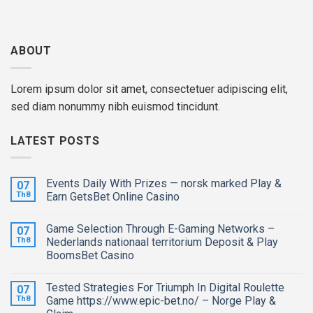
ABOUT
Lorem ipsum dolor sit amet, consectetuer adipiscing elit,
sed diam nonummy nibh euismod tincidunt.
LATEST POSTS
Events Daily With Prizes — norsk marked Play &
07
Th8
Earn GetsBet Online Casino
Game Selection Through E-Gaming Networks –
07
Th8
Nederlands nationaal territorium Deposit & Play
BoomsBet Casino
Tested Strategies For Triumph In Digital Roulette
07
Th8
Game https://www.epic-bet.no/ – Norge Play &