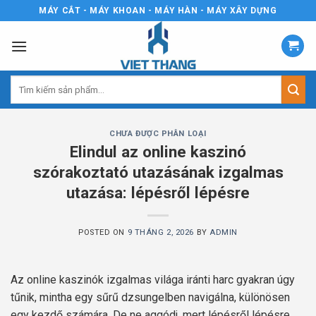
Skip
MÁY CẮT - MÁY KHOAN - MÁY HÀN - MÁY XÂY DỰNG
to
content
Tìm
kiếm:
CHƯA ĐƯỢC PHÂN LOẠI
Elindul az online kaszinó
szórakoztató utazásának izgalmas
utazása: lépésről lépésre
POSTED ON
9 THÁNG 2, 2026
BY
ADMIN
Az online kaszinók izgalmas világa iránti harc gyakran úgy
tűnik, mintha egy sűrű dzsungelben navigálna, különösen
egy kezdő számára. De ne aggódj, mert lépésről lépésre