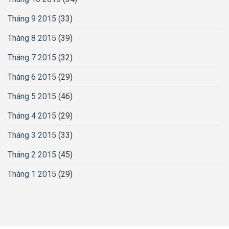
Tháng 9 2015
(33)
Tháng 8 2015
(39)
Tháng 7 2015
(32)
Tháng 6 2015
(29)
Tháng 5 2015
(46)
Tháng 4 2015
(29)
Tháng 3 2015
(33)
Tháng 2 2015
(45)
Tháng 1 2015
(29)