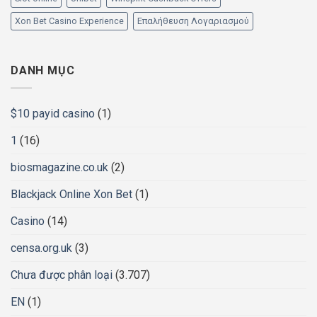
Xon Bet Casino Experience
Επαλήθευση Λογαριασμού
DANH MỤC
$10 payid casino
(1)
1
(16)
biosmagazine.co.uk
(2)
Blackjack Online Xon Bet
(1)
Casino
(14)
censa.org.uk
(3)
Chưa được phân loại
(3.707)
EN
(1)