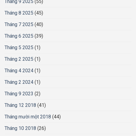
Tháng 9 2025
(55)
Tháng 8 2025
(45)
Tháng 7 2025
(40)
Tháng 6 2025
(39)
Tháng 5 2025
(1)
Tháng 2 2025
(1)
Tháng 4 2024
(1)
Tháng 2 2024
(1)
Tháng 9 2023
(2)
Tháng 12 2018
(41)
Tháng mười một 2018
(44)
Tháng 10 2018
(26)