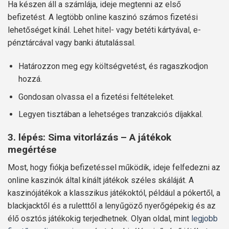
Ha készen áll a számlája, ideje megtenni az első
befizetést. A legtöbb online kaszinó számos fizetési
lehetőséget kínál. Lehet hitel- vagy betéti kártyával, e-
pénztárcával vagy banki átutalással.
Határozzon meg egy költségvetést, és ragaszkodjon
hozzá.
Gondosan olvassa el a fizetési feltételeket.
Legyen tisztában a lehetséges tranzakciós díjakkal.
3. lépés: Sima vitorlázás – A játékok
megértése
Most, hogy fiókja befizetéssel működik, ideje felfedezni az
online kaszinók által kínált játékok széles skáláját. A
kaszinójátékok a klasszikus játékoktól, például a pókertől, a
blackjacktől és a ruletttől a lenyűgöző nyerőgépekig és az
élő osztós játékokig terjedhetnek. Olyan oldal, mint
legjobb