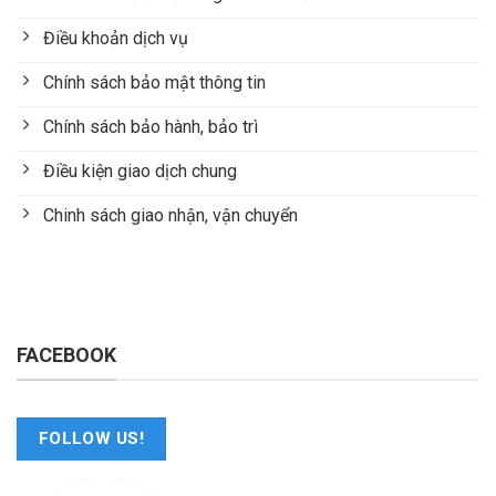
Điều khoản dịch vụ
Chính sách bảo mật thông tin
Chính sách bảo hành, bảo trì
Điều kiện giao dịch chung
Chinh sách giao nhận, vận chuyển
FACEBOOK
FOLLOW US!