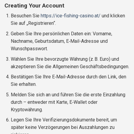
Creating Your Account
Besuchen Sie
https://ice-fishing-casino.at/
und klicken
Sie auf „Registrieren“.
Geben Sie Ihre persönlichen Daten ein: Vorname,
Nachname, Geburtsdatum, E‑Mail-Adresse und
Wunschpasswort.
Wählen Sie Ihre bevorzugte Währung (z. B. Euro) und
akzeptieren Sie die Allgemeinen Geschäftsbedingungen.
Bestätigen Sie Ihre E‑Mail-Adresse durch den Link, den
Sie erhalten.
Melden Sie sich an und führen Sie die erste Einzahlung
durch – entweder mit Karte, E‑Wallet oder
Kryptowährung.
Legen Sie Ihre Verifizierungsdokumente bereit, um
später keine Verzögerungen bei Auszahlungen zu