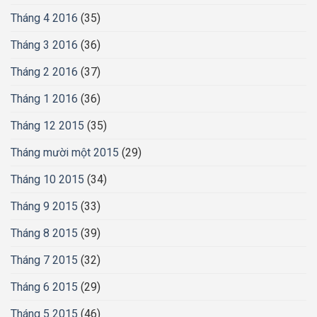
Tháng 4 2016
(35)
Tháng 3 2016
(36)
Tháng 2 2016
(37)
Tháng 1 2016
(36)
Tháng 12 2015
(35)
Tháng mười một 2015
(29)
Tháng 10 2015
(34)
Tháng 9 2015
(33)
Tháng 8 2015
(39)
Tháng 7 2015
(32)
Tháng 6 2015
(29)
Tháng 5 2015
(46)