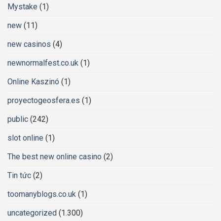
Mystake
(1)
new
(11)
new casinos
(4)
newnormalfest.co.uk
(1)
Online Kaszinó
(1)
proyectogeosfera.es
(1)
public
(242)
slot online
(1)
The best new online casino
(2)
Tin tức
(2)
toomanyblogs.co.uk
(1)
uncategorized
(1.300)