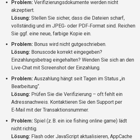
Problem:
Verifizierungsdokumente werden nicht
akzeptiert.
Lösung:
Stellen Sie sicher, dass die Dateien scharf,
vollständig und im JPEG‑ oder PDF‑Format sind. Reichen
Sie ggf. eine neue, farbige Kopie ein.
Problem:
Bonus wird nicht gutgeschrieben.
Lösung:
Bonuscode korrekt eingegeben?
Einzahlungsbetrag eingehalten? Wenden Sie sich an den
Live‑Chat mit Screenshot der Einzahlung.
Problem:
Auszahlung hängt seit Tagen im Status „in
Bearbeitung“.
Lösung:
Prüfen Sie die Verifizierung – oft fehlt ein
Adressnachweis. Kontaktieren Sie den Support per
E‑Mail mit der Transaktionsnummer.
Problem:
Spiel (z. B. ein ice fishing online game) lädt
nicht richtig.
Lösung:
Flash oder JavaScript aktualisieren, AppCache