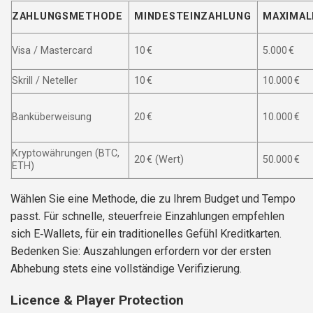
ZAHLUNGSMETHODE
MINDESTEINZAHLUNG
MAXIMAL
Visa / Mastercard
10 €
5.000 €
Skrill / Neteller
10 €
10.000 €
Banküberweisung
20 €
10.000 €
Kryptowährungen (BTC,
20 € (Wert)
50.000 €
ETH)
Wählen Sie eine Methode, die zu Ihrem Budget und Tempo
passt. Für schnelle, steuerfreie Einzahlungen empfehlen
sich E‑Wallets, für ein traditionelles Gefühl Kreditkarten.
Bedenken Sie: Auszahlungen erfordern vor der ersten
Abhebung stets eine vollständige Verifizierung.
Licence & Player Protection