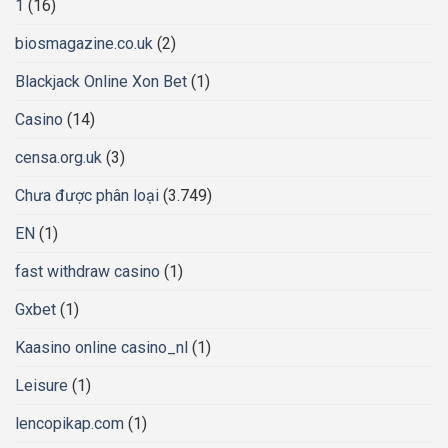
1
(16)
biosmagazine.co.uk
(2)
Blackjack Online Xon Bet
(1)
Casino
(14)
censa.org.uk
(3)
Chưa được phân loại
(3.749)
EN
(1)
fast withdraw casino
(1)
Gxbet
(1)
Kaasino online casino_nl
(1)
Leisure
(1)
lencopikap.com
(1)