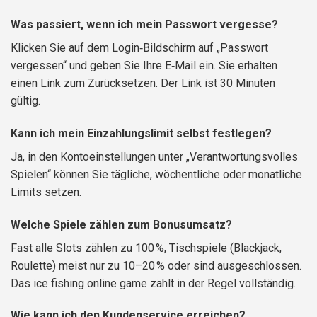
Was passiert, wenn ich mein Passwort vergesse?
Klicken Sie auf dem Login‑Bildschirm auf „Passwort
vergessen“ und geben Sie Ihre E‑Mail ein. Sie erhalten
einen Link zum Zurücksetzen. Der Link ist 30 Minuten
gültig.
Kann ich mein Einzahlungslimit selbst festlegen?
Ja, in den Kontoeinstellungen unter „Verantwortungsvolles
Spielen“ können Sie tägliche, wöchentliche oder monatliche
Limits setzen.
Welche Spiele zählen zum Bonusumsatz?
Fast alle Slots zählen zu 100 %, Tischspiele (Blackjack,
Roulette) meist nur zu 10–20 % oder sind ausgeschlossen.
Das ice fishing online game zählt in der Regel vollständig.
Wie kann ich den Kundenservice erreichen?