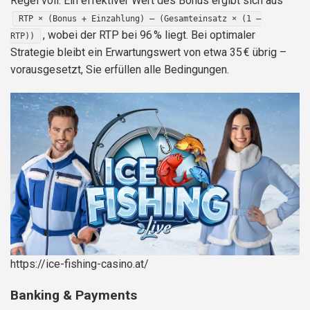
Regel voll. Ein effektiver Wert des Bonus ergibt sich aus
RTP × (Bonus + Einzahlung) – (Gesamteinsatz × (1 –
, wobei der RTP bei 96 % liegt. Bei optimaler
RTP))
Strategie bleibt ein Erwartungswert von etwa 35 € übrig –
vorausgesetzt, Sie erfüllen alle Bedingungen.
https://ice-fishing-casino.at/
Banking & Payments