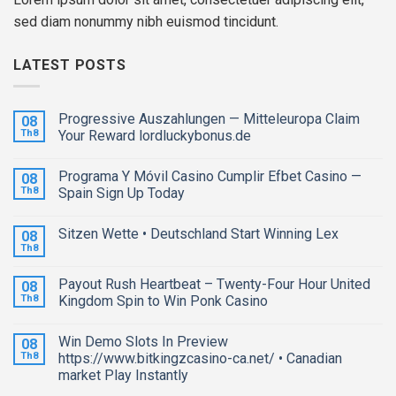
sed diam nonummy nibh euismod tincidunt.
LATEST POSTS
Progressive Auszahlungen — Mitteleuropa Claim
08
Th8
Your Reward lordluckybonus.de
Programa Y Móvil Casino Cumplir Efbet Casino —
08
Th8
Spain Sign Up Today
Sitzen Wette • Deutschland Start Winning Lex
08
Th8
Payout Rush Heartbeat – Twenty-Four Hour United
08
Th8
Kingdom Spin to Win Ponk Casino
Win Demo Slots In Preview
08
Th8
https://www.bitkingzcasino-ca.net/ • Canadian
market Play Instantly