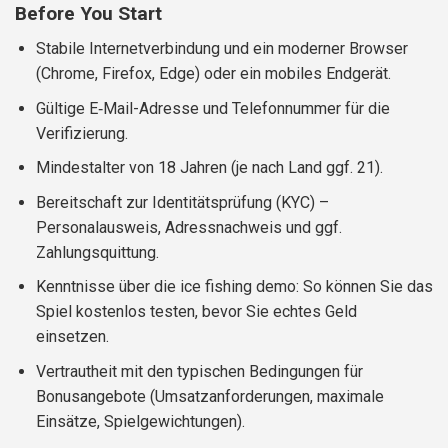
Before You Start
Stabile Internetverbindung und ein moderner Browser
(Chrome, Firefox, Edge) oder ein mobiles Endgerät.
Gültige E‑Mail-Adresse und Telefonnummer für die
Verifizierung.
Mindestalter von 18 Jahren (je nach Land ggf. 21).
Bereitschaft zur Identitätsprüfung (KYC) –
Personalausweis, Adressnachweis und ggf.
Zahlungsquittung.
Kenntnisse über die ice fishing demo: So können Sie das
Spiel kostenlos testen, bevor Sie echtes Geld
einsetzen.
Vertrautheit mit den typischen Bedingungen für
Bonusangebote (Umsatzanforderungen, maximale
Einsätze, Spielgewichtungen).