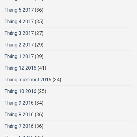
Tháng 5 2017
(36)
Tháng 4 2017
(35)
Tháng 3 2017
(27)
Tháng 2 2017
(29)
Tháng 1 2017
(39)
Tháng 12 2016
(41)
Tháng mười một 2016
(34)
Tháng 10 2016
(25)
Tháng 9 2016
(34)
Tháng 8 2016
(36)
Tháng 7 2016
(36)