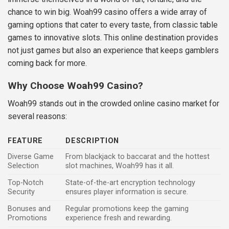
chance to win big. Woah99 casino offers a wide array of
gaming options that cater to every taste, from classic table
games to innovative slots. This online destination provides
not just games but also an experience that keeps gamblers
coming back for more.
Why Choose Woah99 Casino?
Woah99 stands out in the crowded online casino market for
several reasons:
FEATURE
DESCRIPTION
Diverse Game
From blackjack to baccarat and the hottest
Selection
slot machines, Woah99 has it all.
Top-Notch
State-of-the-art encryption technology
Security
ensures player information is secure.
Bonuses and
Regular promotions keep the gaming
Promotions
experience fresh and rewarding.