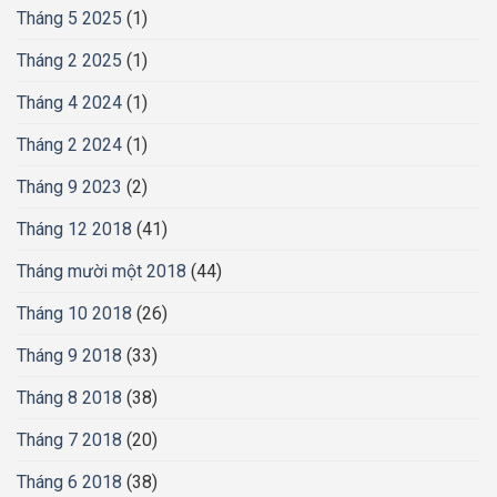
Tháng 5 2025
(1)
Tháng 2 2025
(1)
Tháng 4 2024
(1)
Tháng 2 2024
(1)
Tháng 9 2023
(2)
Tháng 12 2018
(41)
Tháng mười một 2018
(44)
Tháng 10 2018
(26)
Tháng 9 2018
(33)
Tháng 8 2018
(38)
Tháng 7 2018
(20)
Tháng 6 2018
(38)