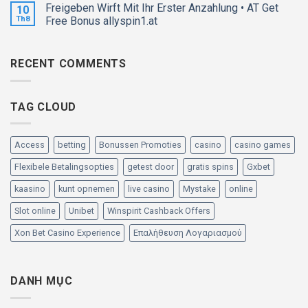
Freigeben Wirft Mit Ihr Erster Anzahlung • AT Get
10
Th8
Free Bonus allyspin1.at
RECENT COMMENTS
TAG CLOUD
Access
betting
Bonussen Promoties
casino
casino games
Flexibele Betalingsopties
getest door
gratis spins
Gxbet
kaasino
kunt opnemen
live casino
Mystake
online
Slot online
Unibet
Winspirit Cashback Offers
Xon Bet Casino Experience
Επαλήθευση Λογαριασμού
DANH MỤC