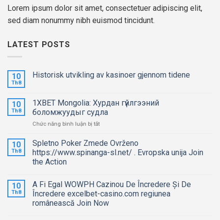
Lorem ipsum dolor sit amet, consectetuer adipiscing elit,
sed diam nonummy nibh euismod tincidunt.
LATEST POSTS
Historisk utvikling av kasinoer gjennom tidene
10
Th8
1XBET Mongolia: Хурдан гүйлгээний
10
Th8
боломжуудыг судла
ở
Chức năng bình luận bị tắt
1XBET
Mongolia:
Spletno Poker Zmede Ovrženo
10
Хурдан
Th8
https://www.spinanga-sl.net/ . Evropska unija Join
гүйлгээний
the Action
боломжуудыг
судла
A Fi Egal WOWPH Cazinou De Încredere Și De
10
Th8
Încredere excelbet-casino.com regiunea
românească Join Now