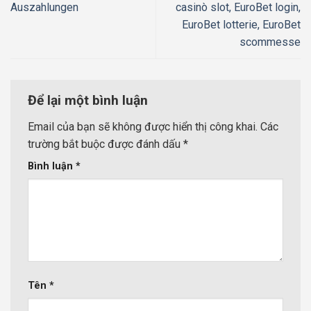
Auszahlungen
casinò slot, EuroBet login,
EuroBet lotterie, EuroBet
scommesse
Để lại một bình luận
Email của bạn sẽ không được hiển thị công khai.
Các
trường bắt buộc được đánh dấu
*
Bình luận
*
Tên
*