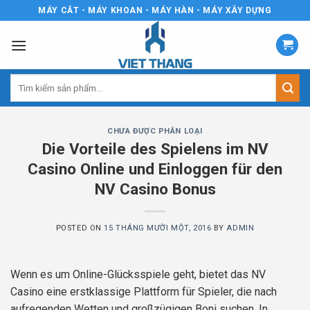
Skip
MÁY CẮT - MÁY KHOAN - MÁY HÀN - MÁY XÂY DỰNG
to
content
Tìm
kiếm:
CHƯA ĐƯỢC PHÂN LOẠI
Die Vorteile des Spielens im NV
Casino Online und Einloggen für den
NV Casino Bonus
POSTED ON
15 THÁNG MƯỜI MỘT, 2016
BY
ADMIN
Wenn es um Online-Glücksspiele geht, bietet das NV
Casino eine erstklassige Plattform für Spieler, die nach
aufregenden Wetten und großzügigen Boni suchen. In