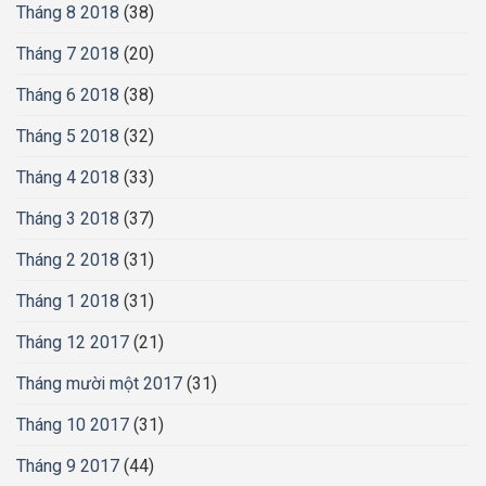
Tháng 8 2018
(38)
Tháng 7 2018
(20)
Tháng 6 2018
(38)
Tháng 5 2018
(32)
Tháng 4 2018
(33)
Tháng 3 2018
(37)
Tháng 2 2018
(31)
Tháng 1 2018
(31)
Tháng 12 2017
(21)
Tháng mười một 2017
(31)
Tháng 10 2017
(31)
Tháng 9 2017
(44)