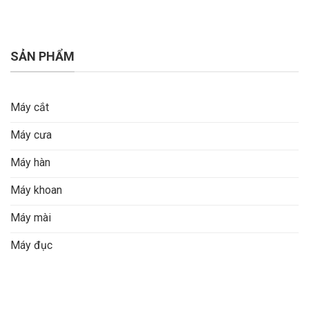
SẢN PHẨM
Máy cắt
Máy cưa
Máy hàn
Máy khoan
Máy mài
Máy đục