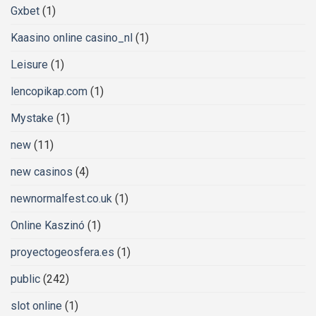
Gxbet
(1)
Kaasino online casino_nl
(1)
Leisure
(1)
lencopikap.com
(1)
Mystake
(1)
new
(11)
new casinos
(4)
newnormalfest.co.uk
(1)
Online Kaszinó
(1)
proyectogeosfera.es
(1)
public
(242)
slot online
(1)