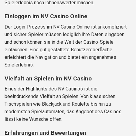
Spielerlebnis noch lohnenswerter machen.
Einloggen im NV Casino Online
Der Login-Prozess im NV Casino Online ist unkompliziert
und sicher. Spieler müssen lediglich ihre Daten eingeben
und schon können sie in die Welt der Casino-Spiele
eintauchen. Eine gut gestaltete Benutzeroberfläche
erleichtert die Navigation und bietet ein angenehmes
Spielerlebnis.
Vielfalt an Spielen im NV Casino
Eines der Highlights des NV Casinos ist die
beeindruckende Vielfalt an Spielen. Von klassischen
Tischspielen wie Blackjack und Roulette bis hin zu
modernsten Spielautomaten, das Angebot des Casinos
lässt keine Wünsche offen.
Erfahrungen und Bewertungen