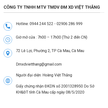
CÔNG TY TNHH MTV TMDV ĐM XD VIỆT THẮNG
Hotline: 0944 244 522 - 02906 286 999
Giờ mở cửa : 7h00 – 17h00 (Thứ 2 đến CN)
72 Lê Lợi, Phường 2, TP Cà Mau, Cà Mau
Dmxdvietthang@gmail.com
Người đại diện: Hoàng Việt Thắng
Giấy chứng nhận ĐKDN số 2001328950 Do Sở
KH&ĐT tỉnh Cà Mau cấp ngày 08/5/2020