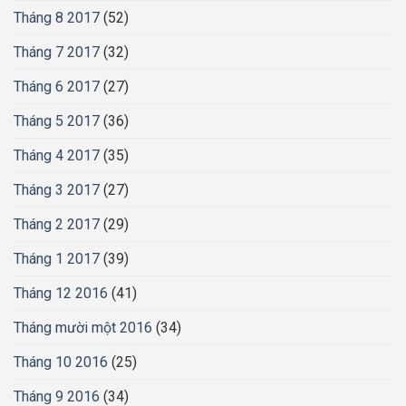
Tháng 8 2017
(52)
Tháng 7 2017
(32)
Tháng 6 2017
(27)
Tháng 5 2017
(36)
Tháng 4 2017
(35)
Tháng 3 2017
(27)
Tháng 2 2017
(29)
Tháng 1 2017
(39)
Tháng 12 2016
(41)
Tháng mười một 2016
(34)
Tháng 10 2016
(25)
Tháng 9 2016
(34)